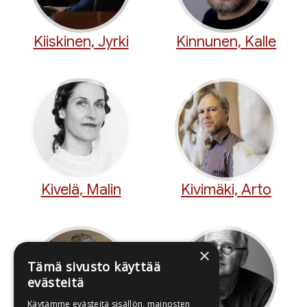
Kiiskinen, Jyrki
Kinnunen, Kalle
Kivelä, Malin
Kivimäki, Arto
×
Tämä sivusto käyttää
evästeitä
Käytämme evästeitä sisällön, mainosten