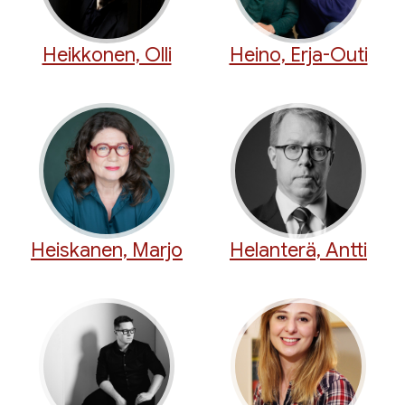
Heikkonen, Olli
Heino, Erja-Outi
Heiskanen, Marjo
Helanterä, Antti