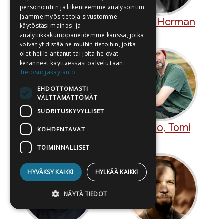
personointiin ja liikenteemme analysointiin.
Jaamme myös tietoja sivustomme
Kivirähk, Andrus
Koch, Herman
käytöstäsi mainos- ja
analytiikkakumppaneidemme kanssa, jotka
voivat yhdistää ne muihin tietoihin, jotka
olet heille antanut tai joita he ovat
keränneet käyttäessäsi palveluitaan.
Tietosuojakäytäntö
EHDOTTOMASTI
VÄLTTÄMÄTTÖMÄT
SUORITUSKYVYLLISET
Komulainen, Anitra
Kontio, Tomi
KOHDENTAVAT
TOIMINNALLISET
HYVÄKSY KAIKKI
HYLKÄÄ KAIKKI
NÄYTÄ TIEDOT