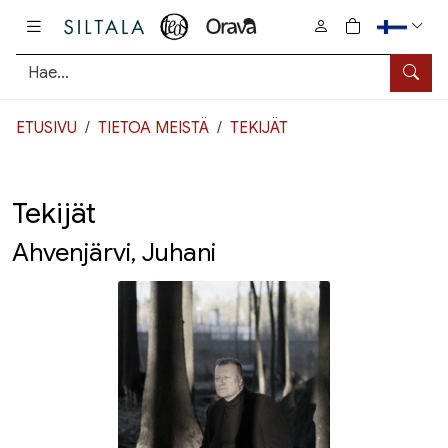
Pääsisältö
0
tuotetta osto
Hae
ETUSIVU
TIETOA MEISTÄ
TEKIJÄT
Tekijät
Ahvenjärvi, Juhani