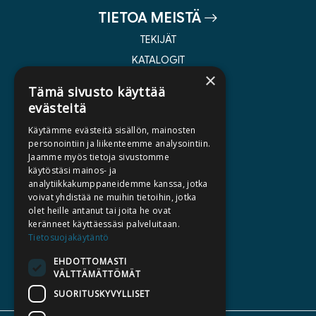
TIETOA MEISTÄ
TEKIJÄT
KATALOGIT
×
AJANKOHTAISTA
Tämä sivusto käyttää
evästeitä
HALUATKO KIRJAILIJAKSI
Käytämme evästeitä sisällön, mainosten
KIRJA TILAUSTYÖNÄ
personointiin ja liikenteemme analysointiin.
Jaamme myös tietoja sivustomme
MEDIALLE
käytöstäsi mainos- ja
LASKUTUSOSOITTEET
analytiikkakumppaneidemme kanssa, jotka
voivat yhdistää ne muihin tietoihin, jotka
olet heille antanut tai joita he ovat
SILTALA.FI
keränneet käyttäessäsi palveluitaan.
Tietosuojakäytäntö
E-JA ÄÄNIKIRJAT
ENNAKKOTILATTAVAT
EHDOTTOMASTI
VÄLTTÄMÄTTÖMÄT
LAHJAKORTTI
SUORITUSKYVYLLISET