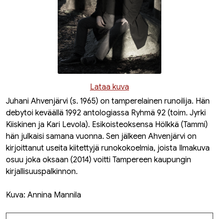
Lataa kuva
Juhani Ahvenjärvi (s. 1965) on tamperelainen runoilija. Hän
debytoi keväällä 1992 antologiassa
Ryhmä 92
(toim. Jyrki
Kiiskinen ja Kari Levola). Esikoisteoksensa
Hölkkä
(Tammi)
hän julkaisi samana vuonna. Sen jälkeen Ahvenjärvi on
kirjoittanut useita kiitettyjä runokokoelmia
,
joista
Ilmakuva
osuu joka oksaan
(2014) voitti Tampereen kaupungin
kirjallisuuspalkinnon.
Kuva: Annina Mannila