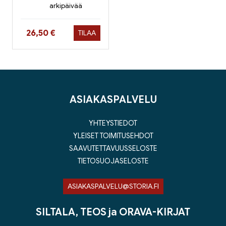
arkipäivää
Hinta nyt
26,50 €
TILAA
ASIAKASPALVELU
YHTEYSTIEDOT
YLEISET TOIMITUSEHDOT
SAAVUTETTAVUUSSELOSTE
TIETOSUOJASELOSTE
ASIAKASPALVELU@STORIA.FI
SILTALA, TEOS ja ORAVA-KIRJAT