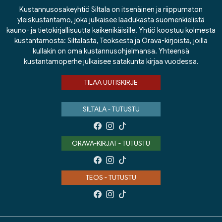
Kustannusosakeyhtiö Siltala on itsenäinen ja riippumaton
yleiskustantamo, joka julkaisee laadukasta suomenkielistä
kauno- ja tietokirjallisuutta kaikenikäisille. Yhtiö koostuu kolmesta
kustantamosta: Siltalasta, Teoksesta ja Orava-kirjoista, joilla
kullakin on oma kustannusohjelmansa. Yhteensä
kustantamoperhe julkaisee satakunta kirjaa vuodessa.
TILAA UUTISKIRJE
SILTALA - TUTUSTU
ORAVA-KIRJAT - TUTUSTU
TEOS - TUTUSTU