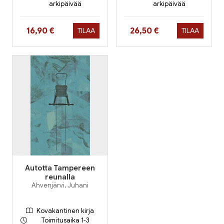
arkipäivää
arkipäivää
Hinta nyt
Hinta nyt
16,90 €
26,50 €
TILAA
TILAA
Autotta Tampereen
reunalla
Ahvenjärvi, Juhani
Kovakantinen kirja
Toimitusaika 1-3