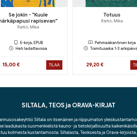
Se jokin - "Kuule
Totuus
härkäpapusi rapisevan"
Rättö, Mika
Rättö, Mika
E-kirja, EPUB
Pehmeäkantinen kirja
Heti ladattavissa
Toimitusaika 1-3 arkipäiv
Hinta nyt
Hinta nyt
15,00 €
29,20 €
TILAA
T
SILTALA, TEOS ja ORAVA-KIRJAT
nnusosakeyhtiö Siltala on itsenäinen ja riippumaton yleiskustantamo
ee laadukasta suomenkielistä kauno- ja tietokirjallisuutta kaikenikäisill
tuu kolmesta kustantamosta: Siltalasta, Teoksesta ja Orava-kirjoista, j