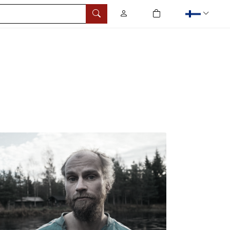
0
tuotetta ostoskorissa
Hae