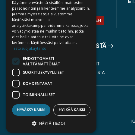
kul
Käytämme evästeitä sisällön, mainosten
TIETOSUOJASELOSTE
personointiin ja liikenteemme analysointiin.
Jaamme myös tietoja sivustomme
käytöstäsi mainos- ja
ASIAKASPALVELU@STORIA.FI
analytiikkakumppaneidemme kanssa, jotka
voivat yhdistää ne muihin tietoihin, jotka
olet heille antanut tai joita he ovat
keränneet käyttäessäsi palveluitaan.
TIETOA MEISTÄ
Tietosuojakäytäntö
TEKIJÄT
EHDOTTOMASTI
KATALOGIT
VÄLTTÄMÄTTÖMÄT
SUORITUSKYVYLLISET
AJANKOHTAISTA
KOHDENTAVAT
TOIMINNALLISET
HYVÄKSY KAIKKI
HYLKÄÄ KAIKKI
K
NÄYTÄ TIEDOT