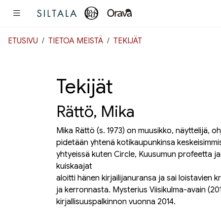
Pääsisältö
ETUSIVU
TIETOA MEISTÄ
TEKIJÄT
Tekijät
Rättö, Mika
Mika Rättö (s. 1973) on
muusikko, näyttelijä, ohja
pidetään yhtenä kotikaupunkinsa keskeisimmist
yhtyeissä kuten Circle, Kuusumun profeetta ja
kuiskaajat
aloitti hänen kirjailijanuransa ja sai loistavien 
ja kerronnasta.
Mysterius Viisikulma-avain
(201
kirjallisuuspalkinnon vuonna 2014.