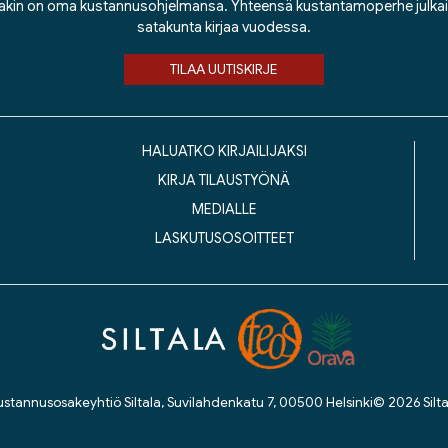
lakin on oma kustannusohjelmansa. Yhteensä kustantamoperhe julka
satakunta kirjaa vuodessa.
TILAA UUTISKIRJE
HALUATKO KIRJAILIJAKSI
KIRJA TILAUSTYÖNÄ
MEDIALLE
LASKUTUSOSOITTEET
ustannusosakeyhtiö Siltala, Suvilahdenkatu 7, 00500 Helsinki
© 2026 Silta