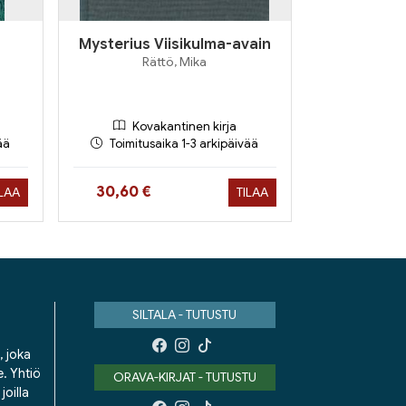
Mysterius Viisikulma-avain
Rättö, Mika
Kovakantinen kirja
ää
Toimitusaika 1-3 arkipäivää
Hinta nyt
30,60 €
ILAA
TILAA
SILTALA - TUTUSTU
, joka
e. Yhtiö
ORAVA-KIRJAT - TUTUSTU
oilla