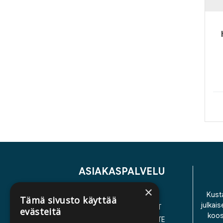
ASIAKASPALVELU
×
YHTEYSTIEDOT
Kusta
Tämä sivusto käyttää
julkais
YLEISET TOIMITUSEHDOT
evästeitä
koos
SAAVUTETTAVUUSSELOSTE