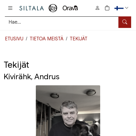
Pääsisältö
0
tuotetta osto
Hae
ETUSIVU
TIETOA MEISTÄ
TEKIJÄT
Tekijät
Kivirähk, Andrus