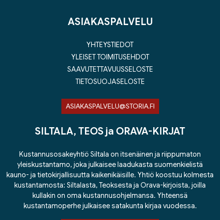
ASIAKASPALVELU
YHTEYSTIEDOT
YLEISET TOIMITUSEHDOT
SAAVUTETTAVUUSSELOSTE
TIETOSUOJASELOSTE
ASIAKASPALVELU@STORIA.FI
SILTALA, TEOS ja ORAVA-KIRJAT
Kustannusosakeyhtiö Siltala on itsenäinen ja riippumaton
yleiskustantamo, joka julkaisee laadukasta suomenkielistä
kauno- ja tietokirjallisuutta kaikenikäisille. Yhtiö koostuu kolmesta
kustantamosta: Siltalasta, Teoksesta ja Orava-kirjoista, joilla
kullakin on oma kustannusohjelmansa. Yhteensä
kustantamoperhe julkaisee satakunta kirjaa vuodessa.