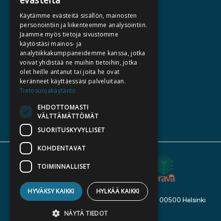
evästeitä
HALUATKO KIRJAILIJAKSI
Käytämme evästeitä sisällön, mainosten
KIRJA TILAUSTYÖNÄ
personointiin ja liikenteemme analysointiin.
Jaamme myös tietoja sivustomme
MEDIALLE
käytöstäsi mainos- ja
LASKUTUSOSOITTEET
analytiikkakumppaneidemme kanssa, jotka
voivat yhdistää ne muihin tietoihin, jotka
olet heille antanut tai joita he ovat
SILTALA.FI
keränneet käyttäessäsi palveluitaan.
Tietosuojakäytäntö
E-JA ÄÄNIKIRJAT
ENNAKKOTILATTAVAT
EHDOTTOMASTI
VÄLTTÄMÄTTÖMÄT
LAHJAKORTTI
SUORITUSKYVYLLISET
KOHDENTAVAT
TOIMINNALLISET
HYVÄKSY KAIKKI
HYLKÄÄ KAIKKI
Kustannusosakeyhtiö Siltala, Suvilahdenkatu 7, 00500 Helsinki
© 2026 Siltala
NÄYTÄ TIEDOT