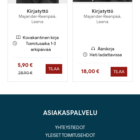
Kirjatyttö
Kirjatyttö
Majander-Reenpää,
Majander-Reenpää,
Leena
Leena
Kovakantinen kirja
Toimitusaika 1-3
Äänikirja
arkipäivää
Heti ladattavissa
Hinta nyt
5,90 €
TILAA
Hinta nyt
18,00 €
TILAA
Hinta aiemmin
28,90 €
ASIAKASPALVELU
YHTEYSTIEDOT
YLEISET TOIMITUSEHDOT