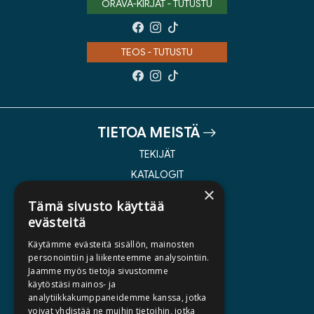
ORAVA-KIRJAT - TUTUSTU
TEOS - TUTUSTU
TIETOA MEISTÄ
TEKIJÄT
KATALOGIT
×
AJANKOHTAISTA
Tämä sivusto käyttää
evästeitä
HALUATKO KIRJAILIJAKSI
Käytämme evästeitä sisällön, mainosten
KIRJA TILAUSTYÖNÄ
personointiin ja liikenteemme analysointiin.
Jaamme myös tietoja sivustomme
MEDIALLE
käytöstäsi mainos- ja
LASKUTUSOSOITTEET
analytiikkakumppaneidemme kanssa, jotka
voivat yhdistää ne muihin tietoihin, jotka