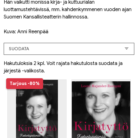
Hän vaikutti monissa kirja- ja kuttuurialan
luottamustehtävissä, mm. kahdenkymmenen vuoden ajan
Suomen Kansallisteatterin hallinnossa.
Kuva: Anni Reenpää
SUODATA
Hakutuloksia 2 kpl. Voit rajata hakutulosta suodata ja
järjestä -valikosta.
Tarjous
-80%