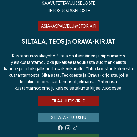
SAAVUTETTAVUUSSELOSTE
TIETOSUOJASELOSTE
ASIAKASPALVELU@STORIA.FI
SILTALA, TEOS ja ORAVA-KIRJAT
Kustannusosakeyhtiö Siltala on itsenäinen ja riippumaton
yleiskustantamo, joka julkaisee laadukasta suomenkielistä
kauno- ja tietokirjallisuutta kaikenikäisille. Yhtiö koostuu kolmesta
kustantamosta: Siltalasta, Teoksesta ja Orava-kirjoista, joilla
kullakin on oma kustannusohjelmansa. Yhteensä
kustantamoperhe julkaisee satakunta kirjaa vuodessa.
TILAA UUTISKIRJE
SILTALA - TUTUSTU