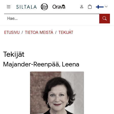
Pääsisältö
0
tuotetta osto
Hae
ETUSIVU
TIETOA MEISTÄ
TEKIJÄT
Tekijät
Majander-Reenpää, Leena