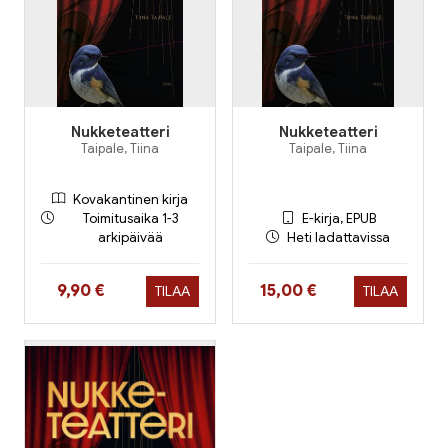
Nukketeatteri
Nukketeatteri
Taipale, Tiina
Taipale, Tiina
Kovakantinen kirja
Toimitusaika 1-3
E-kirja, EPUB
arkipäivää
Heti ladattavissa
Hinta nyt
Hinta nyt
9,90 €
15,00 €
TILAA
TILAA