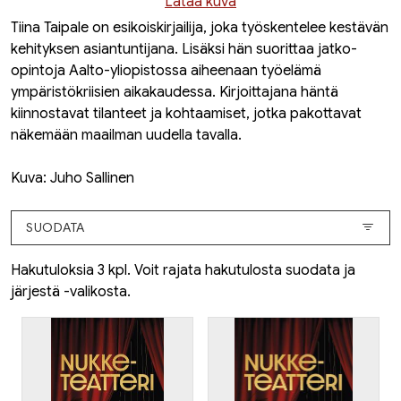
Lataa kuva
Tiina Taipale
on esikoiskirjailija, joka työskentelee kestävän
kehityksen asiantuntijana. Lisäksi hän suorittaa jatko-
opintoja Aalto-yliopistossa aiheenaan työelämä
ympäristökriisien aikakaudessa. Kirjoittajana häntä
kiinnostavat tilanteet ja kohtaamiset, jotka pakottavat
näkemään maailman uudella tavalla.
Kuva: Juho Sallinen
SUODATA
Hakutuloksia 3 kpl. Voit rajata hakutulosta suodata ja
järjestä -valikosta.