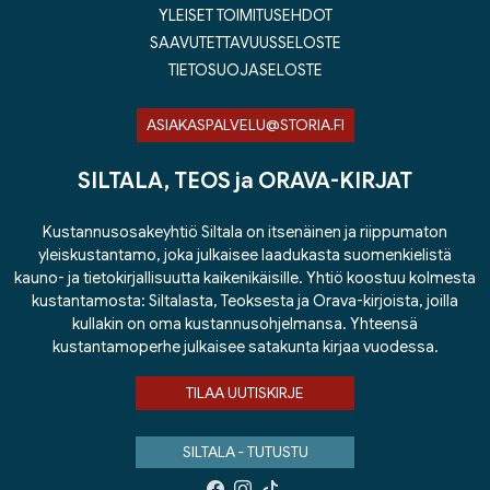
YLEISET TOIMITUSEHDOT
SAAVUTETTAVUUSSELOSTE
TIETOSUOJASELOSTE
ASIAKASPALVELU@STORIA.FI
SILTALA, TEOS ja ORAVA-KIRJAT
Kustannusosakeyhtiö Siltala on itsenäinen ja riippumaton
yleiskustantamo, joka julkaisee laadukasta suomenkielistä
kauno- ja tietokirjallisuutta kaikenikäisille. Yhtiö koostuu kolmesta
kustantamosta: Siltalasta, Teoksesta ja Orava-kirjoista, joilla
kullakin on oma kustannusohjelmansa. Yhteensä
kustantamoperhe julkaisee satakunta kirjaa vuodessa.
TILAA UUTISKIRJE
SILTALA - TUTUSTU