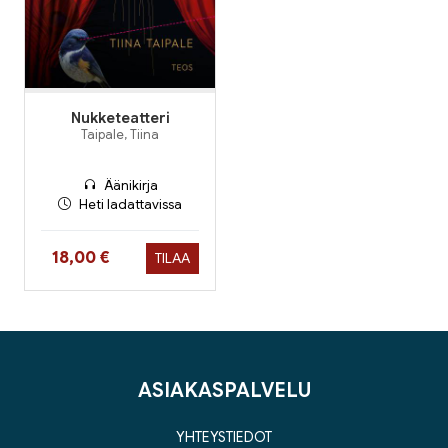
Nukketeatteri
Taipale, Tiina
Äänikirja
Heti ladattavissa
Hinta nyt
18,00 €
TILAA
ASIAKASPALVELU
YHTEYSTIEDOT