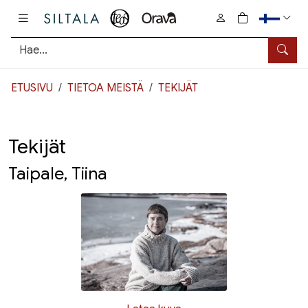
Pääsisältö
0
tuotetta osto
Hae
ETUSIVU
TIETOA MEISTÄ
TEKIJÄT
Tekijät
Taipale, Tiina