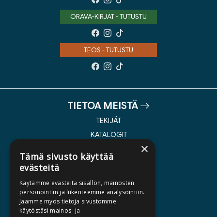
ORAVA-KIRJAT - TUTUSTU
TEOS - TUTUSTU
TIETOA MEISTÄ
TEKIJÄT
KATALOGIT
×
AJANKOHTAISTA
Tämä sivusto käyttää
evästeitä
HALUATKO KIRJAILIJAKSI
Käytämme evästeitä sisällön, mainosten
KIRJA TILAUSTYÖNÄ
personointiin ja liikenteemme analysointiin.
Jaamme myös tietoja sivustomme
MEDIALLE
käytöstäsi mainos- ja
LASKUTUSOSOITTEET