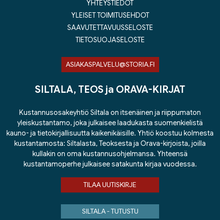
YHTEYSTIEDOT
YLEISET TOIMITUSEHDOT
SAAVUTETTAVUUSSELOSTE
TIETOSUOJASELOSTE
ASIAKASPALVELU@STORIA.FI
SILTALA, TEOS ja ORAVA-KIRJAT
Kustannusosakeyhtiö Siltala on itsenäinen ja riippumaton
yleiskustantamo, joka julkaisee laadukasta suomenkielistä
kauno- ja tietokirjallisuutta kaikenikäisille. Yhtiö koostuu kolmesta
kustantamosta: Siltalasta, Teoksesta ja Orava-kirjoista, joilla
kullakin on oma kustannusohjelmansa. Yhteensä
kustantamoperhe julkaisee satakunta kirjaa vuodessa.
TILAA UUTISKIRJE
SILTALA - TUTUSTU