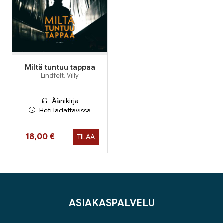
Miltä tuntuu tappaa
Lindfelt, Villy
Äänikirja
Heti ladattavissa
Hinta nyt
18,00 €
TILAA
ASIAKASPALVELU