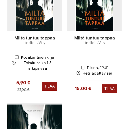
Miltä tuntuu tappaa
Miltä tuntuu tappaa
Lindfelt, Villy
Lindfelt, Villy
Kovakantinen kirja
Toimitusaika 1-3
E-kirja, EPUB
arkipäivää
Heti ladattavissa
Hinta nyt
5,90 €
TILAA
Hinta nyt
15,00 €
TILAA
Hinta aiemmin
27,90 €