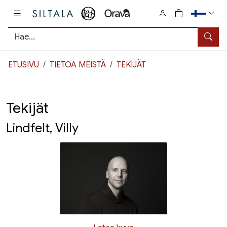
Pääsisältö
0
tuotetta osto
Hae
ETUSIVU
TIETOA MEISTÄ
TEKIJÄT
Tekijät
Lindfelt, Villy