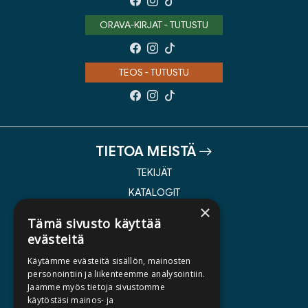
ORAVA-KIRJAT - TUTUSTU
TEOS - TUTUSTU
TIETOA MEISTÄ
TEKIJÄT
KATALOGIT
×
AJANKOHTAISTA
Tämä sivusto käyttää
evästeitä
HALUATKO KIRJAILIJAKSI
Käytämme evästeitä sisällön, mainosten
KIRJA TILAUSTYÖNÄ
personointiin ja liikenteemme analysointiin.
Jaamme myös tietoja sivustomme
MEDIALLE
käytöstäsi mainos- ja