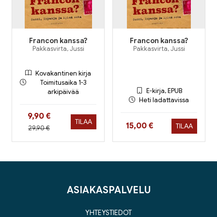
Francon kanssa?
Francon kanssa?
Pakkasvirta, Jussi
Pakkasvirta, Jussi
Kovakantinen kirja
Toimitusaika 1-3
E-kirja, EPUB
arkipäivää
Heti ladattavissa
Hinta nyt
9,90 €
TILAA
Hinta nyt
15,00 €
TILAA
Hinta aiemmin
29,90 €
ASIAKASPALVELU
YHTEYSTIEDOT