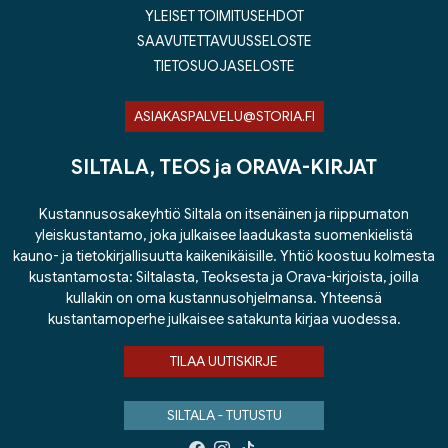
YLEISET TOIMITUSEHDOT
SAAVUTETTAVUUSSELOSTE
TIETOSUOJASELOSTE
ASIAKASPALVELU@STORIA.FI
SILTALA, TEOS ja ORAVA-KIRJAT
Kustannusosakeyhtiö Siltala on itsenäinen ja riippumaton
yleiskustantamo, joka julkaisee laadukasta suomenkielistä
kauno- ja tietokirjallisuutta kaikenikäisille. Yhtiö koostuu kolmesta
kustantamosta: Siltalasta, Teoksesta ja Orava-kirjoista, joilla
kullakin on oma kustannusohjelmansa. Yhteensä
kustantamoperhe julkaisee satakunta kirjaa vuodessa.
TILAA UUTISKIRJE
SILTALA - TUTUSTU