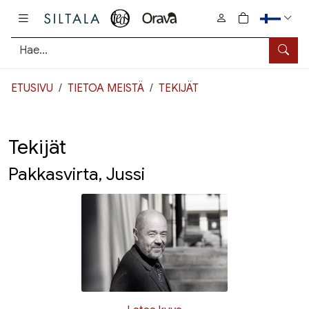
Pääsisältö
0
tuotetta osto
Hae
ETUSIVU
TIETOA MEISTÄ
TEKIJÄT
Tekijät
Pakkasvirta, Jussi