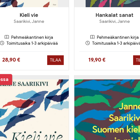
Kieli vie
Hankalat sanat
Saarikivi, Janne
Saarikivi, Janne
Pehmeäkantinen kirja
Pehmeäkantinen kirja
Toimitusaika 1-3 arkipäivää
Toimitusaika 1-3 arkipäiv
Hinta nyt
Hinta nyt
28,90 €
19,90 €
TILAA
T
ossa