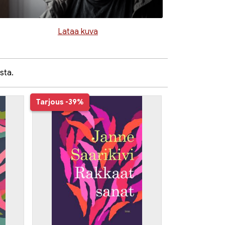
Lataa kuva
sta.
Tarjous
-39%