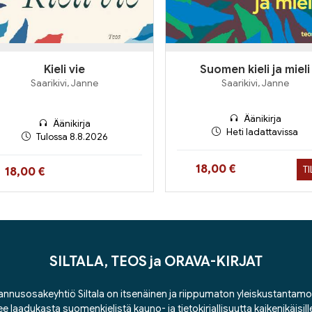
Kieli vie
Suomen kieli ja mieli
Saarikivi, Janne
Saarikivi, Janne
Äänikirja
Äänikirja
Heti ladattavissa
Tulossa 8.8.2026
Hinta nyt
18,00 €
T
Hinta nyt
18,00 €
SILTALA, TEOS ja ORAVA-KIRJAT
nnusosakeyhtiö Siltala on itsenäinen ja riippumaton yleiskustantamo
ee laadukasta suomenkielistä kauno- ja tietokirjallisuutta kaikenikäisill