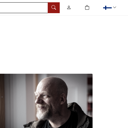
0
tuotetta ostoskorissa
Hae