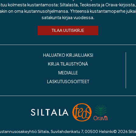
tuu kolmesta kustantamosta: Siltalasta, Teoksesta ja Orava-kirjoista, j
lakin on oma kustannusohjelmansa. Yhteensä kustantamoperhe julka
satakunta kirjaa vuodessa.
TILAA UUTISKIRJE
HALUATKO KIRJAILIJAKSI
KIRJA TILAUSTYÖNÄ
MEDIALLE
LASKUTUSOSOITTEET
ustannusosakeyhtiö Siltala, Suvilahdenkatu 7, 00500 Helsinki
© 2026 Silta