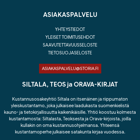
ASIAKASPALVELU
YHTEYSTIEDOT
YLEISET TOIMITUSEHDOT
SAAVUTETTAVUUSSELOSTE
TIETOSUOJASELOSTE
ASIAKASPALVELU@STORIA.FI
SILTALA, TEOS ja ORAVA-KIRJAT
Kustannusosakeyhtiö Siltala on itsenäinen ja riippumaton
yleiskustantamo, joka julkaisee laadukasta suomenkielistä
kauno- ja tietokirjallisuutta kaikenikäisille. Yhtiö koostuu kolmesta
kustantamosta: Siltalasta, Teoksesta ja Orava-kirjoista, joilla
kullakin on oma kustannusohjelmansa. Yhteensä
kustantamoperhe julkaisee satakunta kirjaa vuodessa.