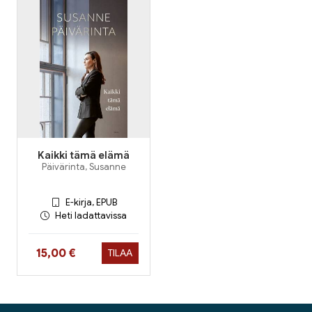
Kaikki tämä elämä
Päivärinta, Susanne
E-kirja, EPUB
Heti ladattavissa
Hinta nyt
15,00 €
TILAA