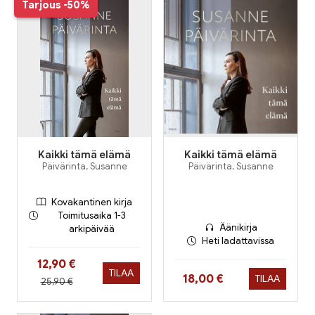
Tarjous
-50%
Kaikki tämä elämä
Kaikki tämä elämä
Päivärinta, Susanne
Päivärinta, Susanne
Kovakantinen kirja
Toimitusaika 1-3
Äänikirja
arkipäivää
Heti ladattavissa
Hinta nyt
12,90 €
TILAA
Hinta nyt
18,00 €
TILAA
Hinta aiemmin
25,90 €