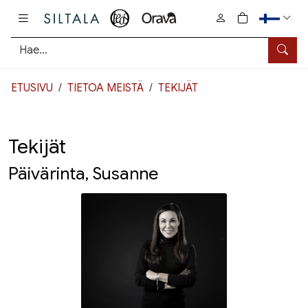
Pääsisältö
0
tuotetta osto
Hae
ETUSIVU
TIETOA MEISTÄ
TEKIJÄT
Tekijät
Päivärinta, Susanne