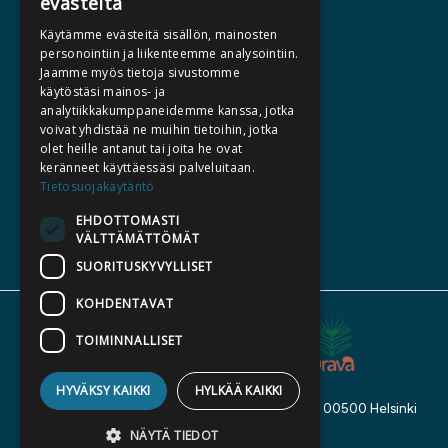
evästeitä
HALUATKO KIRJAILIJAKSI
Käytämme evästeitä sisällön, mainosten
KIRJA TILAUSTYÖNÄ
personointiin ja liikenteemme analysointiin.
Jaamme myös tietoja sivustomme
MEDIALLE
käytöstäsi mainos- ja
LASKUTUSOSOITTEET
analytiikkakumppaneidemme kanssa, jotka
voivat yhdistää ne muihin tietoihin, jotka
olet heille antanut tai joita he ovat
SILTALA.FI
keränneet käyttäessäsi palveluitaan.
Tietosuojakäytäntö
E-JA ÄÄNIKIRJAT
ENNAKKOTILATTAVAT
EHDOTTOMASTI
VÄLTTÄMÄTTÖMÄT
LAHJAKORTTI
SUORITUSKYVYLLISET
KOHDENTAVAT
TOIMINNALLISET
HYVÄKSY KAIKKI
HYLKÄÄ KAIKKI
Kustannusosakeyhtiö Siltala, Suvilahdenkatu 7, 00500 Helsinki
© 2026 Siltala
NÄYTÄ TIEDOT