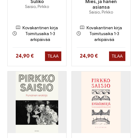
Suliko
Mies, ja hänen
Saisio, Pirkko
asiansa
Saisio, Pirkko
Kovakantinen kirja
Kovakantinen kirja
Toimitusaika 1-3
Toimitusaika 1-3
arkipäivää
arkipäivää
Hinta nyt
Hinta nyt
24,90 €
24,90 €
TILAA
TILAA