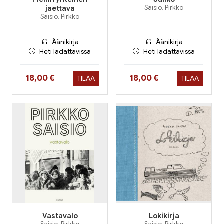
jaettava
Saisio, Pirkko
Saisio, Pirkko
Äänikirja
Äänikirja
Heti ladattavissa
Heti ladattavissa
Hinta nyt
Hinta nyt
18,00 €
18,00 €
TILAA
TILAA
Vastavalo
Lokikirja