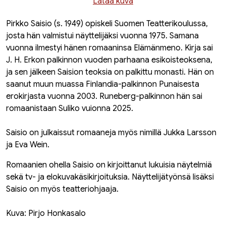
Lataa kuva
Pirkko Saisio (s. 1949) opiskeli Suomen Teatterikoulussa,
josta hän valmistui näyttelijäksi vuonna 1975. Samana
vuonna ilmestyi hänen romaaninsa
Elämänmeno
. Kirja sai
J. H. Erkon palkinnon vuoden parhaana esikoisteoksena,
ja sen jälkeen Saision teoksia on palkittu monasti. Hän on
saanut muun muassa Finlandia-palkinnon
Punaisesta
erokirjasta
vuonna 2003. Runeberg-palkinnon hän sai
romaanistaan Suliko vuionna 2025.
Saisio on julkaissut romaaneja myös nimillä Jukka Larsson
ja Eva Wein.
Romaanien ohella Saisio on kirjoittanut lukuisia näytelmiä
sekä tv- ja elokuvakäsikirjoituksia. Näyttelijätyönsä lisäksi
Saisio on myös teatteriohjaaja.
Kuva: Pirjo Honkasalo