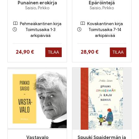
Punainen erokirja
Epäröintejä
Saisio, Pirkko
Saisio, Pirkko
Pehmeäkantinen kirja
Kovakantinen kirja
Toimitusaika 1-3
Toimitusaika 7-14
arkipäivää
arkipäivää
Hinta nyt
Hinta nyt
24,90 €
28,90 €
TILAA
TILAA
Vastavalo
Spuuki Spaidermän ja