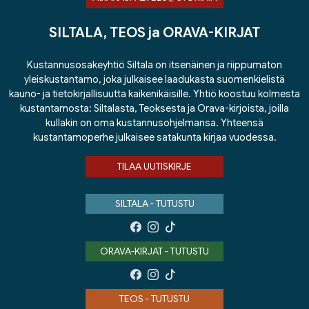
SILTALA, TEOS ja ORAVA-KIRJAT
Kustannusosakeyhtiö Siltala on itsenäinen ja riippumaton
yleiskustantamo, joka julkaisee laadukasta suomenkielistä
kauno- ja tietokirjallisuutta kaikenikäisille. Yhtiö koostuu kolmesta
kustantamosta: Siltalasta, Teoksesta ja Orava-kirjoista, joilla
kullakin on oma kustannusohjelmansa. Yhteensä
kustantamoperhe julkaisee satakunta kirjaa vuodessa.
TILAA UUTISKIRJE
SILTALA - TUTUSTU
ORAVA-KIRJAT - TUTUSTU
TEOS - TUTUSTU