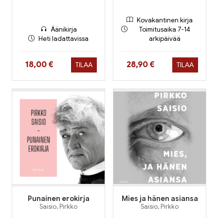
Kovakantinen kirja
Äänikirja
Toimitusaika 7-14
Heti ladattavissa
arkipäivää
Hinta nyt
Hinta nyt
18,00 €
28,90 €
TILAA
TILAA
Punainen erokirja
Mies ja hänen asiansa
Saisio, Pirkko
Saisio, Pirkko