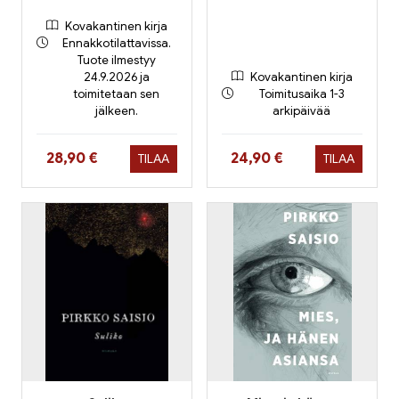
Kovakantinen kirja
Ennakkotilattavissa.
Tuote ilmestyy
24.9.2026 ja
Kovakantinen kirja
toimitetaan sen
Toimitusaika 1-3
jälkeen.
arkipäivää
Hinta nyt
Hinta nyt
28,90 €
24,90 €
TILAA
TILAA