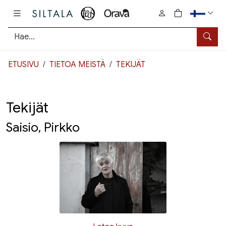
Pääsisältö
0
tuotetta osto
Hae
ETUSIVU
TIETOA MEISTÄ
TEKIJÄT
Tekijät
Saisio, Pirkko