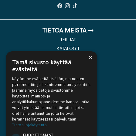
TIETOA MEISTÄ
TEKIJÄT
KATALOGIT
×
AJANKOHTAISTA
Tämä sivusto käyttää
evästeitä
HALUATKO KIRJAILIJAKSI
Käytämme evästeitä sisällön, mainosten
KIRJA TILAUSTYÖNÄ
personointiin ja liikenteemme analysointiin.
Jaamme myös tietoja sivustomme
MEDIALLE
käytöstäsi mainos- ja
LASKUTUSOSOITTEET
analytiikkakumppaneidemme kanssa, jotka
voivat yhdistää ne muihin tietoihin, jotka
olet heille antanut tai joita he ovat
SILTALA.FI
keränneet käyttäessäsi palveluitaan.
Tietosuojakäytäntö
E-JA ÄÄNIKIRJAT
ENNAKKOTILATTAVAT
EHDOTTOMASTI