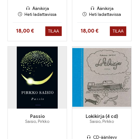
Äänikirja
Äänikirja
Heti ladattavissa
Heti ladattavissa
Hinta nyt
Hinta nyt
18,00 €
18,00 €
TILAA
TILAA
Passio
Lokikirja (4 cd)
Saisio, Pirkko
Saisio, Pirkko
CD-äänilevy