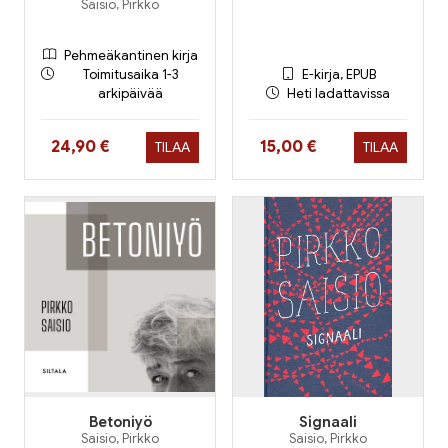
Saisio, Pirkko
Pehmeäkantinen kirja
Toimitusaika 1-3
E-kirja, EPUB
arkipäivää
Heti ladattavissa
Hinta nyt
Hinta nyt
24,90 €
15,00 €
TILAA
TILAA
Betoniyö
Signaali
Saisio, Pirkko
Saisio, Pirkko