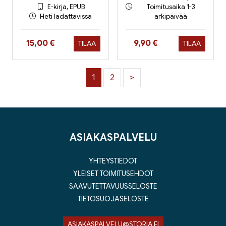
E-kirja, EPUB
Toimitusaika 1-3
Heti ladattavissa
arkipäivää
Hinta nyt
Hinta nyt
15,00 €
9,90 €
TILAA
TILAA
1
2
>
ASIAKASPALVELU
YHTEYSTIEDOT
YLEISET TOIMITUSEHDOT
SAAVUTETTAVUUSSELOSTE
TIETOSUOJASELOSTE
ASIAKASPALVELU@STORIA.FI