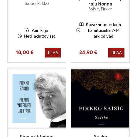
Saisio, Pirkko
raju Nonna
Saisio, Pirkko
Kovakantinen kirja
Äänikirja
Toimitusaika 7-14
Heti ladattavissa
arkipäivää
Hinta nyt
Hinta nyt
18,00 €
24,90 €
TILAA
TILAA
Pienin yhteinen
Suliko