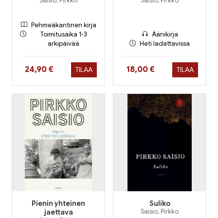
Saisio, Pirkko
Saisio, Pirkko
Pehmeäkantinen kirja
Toimitusaika 1-3
Äänikirja
arkipäivää
Heti ladattavissa
Hinta nyt
Hinta nyt
24,90 €
18,00 €
TILAA
TILAA
Pienin yhteinen
Suliko
jaettava
Saisio, Pirkko