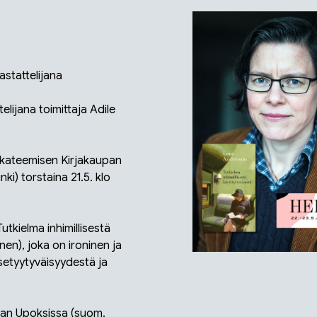
astattelijana
elijana toimittaja Adile
i Akateemisen Kirjakaupan
ki) torstaina 21.5. klo
Tutkielma inhimillisestä
n), joka on ironinen ja
tsetyytyväisyydestä ja
aan
Upoksissa
(suom.