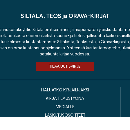
SILTALA, TEOS ja ORAVA-KIRJAT
nnusosakeyhtiö Siltala on itsenäinen ja riippumaton yleiskustantamo
ee laadukasta suomenkielistä kauno- ja tietokirjallisuutta kaikenikäisill
tuu kolmesta kustantamosta: Siltalasta, Teoksesta ja Orava-kirjoista, j
lakin on oma kustannusohjelmansa. Yhteensä kustantamoperhe julka
satakunta kirjaa vuodessa.
TILAA UUTISKIRJE
HALUATKO KIRJAILIJAKSI
KIRJA TILAUSTYÖNÄ
MEDIALLE
LASKUTUSOSOITTEET