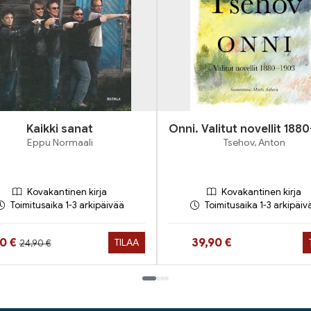
Kaikki sanat
Onni. Valitut novellit 188
Eppu Normaali
Tsehov, Anton
Kovakantinen kirja
Kovakantinen kirja
Toimitusaika 1-3 arkipäivää
Toimitusaika 1-3 arkipäiv
Hinta aiemmin
ta nyt
Hinta nyt
90 €
39,90 €
TILAA
24,90 €