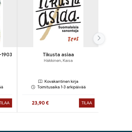
0-1903
Tikusta asiaa
Vastari
Häkkinen, Kaisa
Krasz
Kovakantinen kirja
Ko
ää
Toimitusaika 1-3 arkipäivää
Toimit
Hint
Hinta nyt
Hinta nyt
23,90 €
9,90 €
TILAA
TILAA
30,6