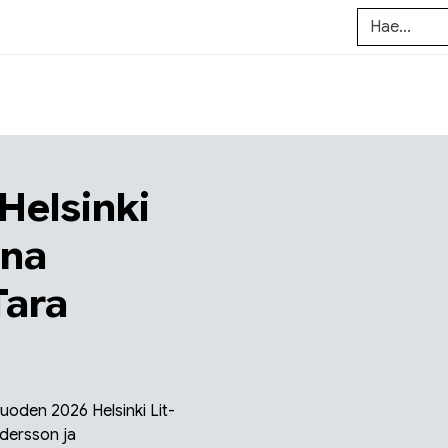
 Helsinki
ena
Tara
t vuoden 2026 Helsinki Lit-
ndersson ja