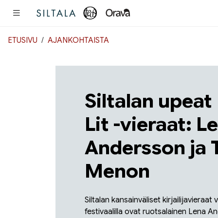
Pääsisältö
ETUSIVU
AJANKOHTAISTA
Siltalan upeat
Lit -vieraat: L
Andersson ja 
Menon
Siltalan kansainväliset kirjailijavieraa
festivaalilla ovat ruotsalainen Lena A