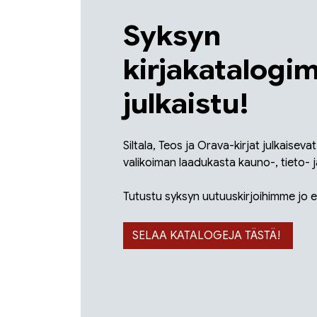
Syksyn
kirjakatalogi
julkaistu!
Siltala, Teos ja Orava-kirjat julkaiseva
valikoiman laadukasta kauno-, tieto- ja
Tutustu syksyn uutuuskirjoihimme jo 
SELAA KATALOGEJA TÄSTÄ!