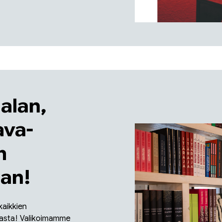
talan,
ava-
n
an!
aikkien
kasta! Valikoimamme