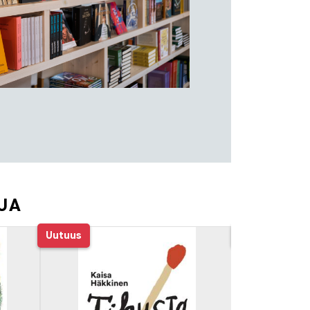
TUA
Uutuus
Tarjous
-68%