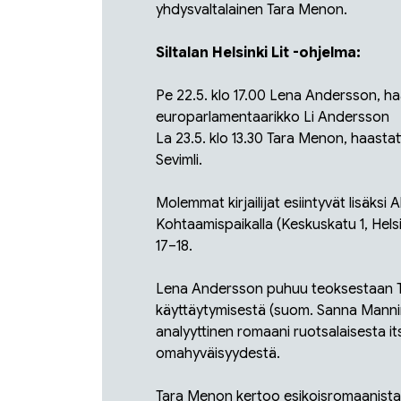
yhdysvaltalainen Tara Menon.
Siltalan Helsinki Lit -ohjelma:
Pe 22.5. klo 17.00 Lena Andersson, ha
europarlamentaarikko Li Andersson
La 23.5. klo 13.30 Tara Menon, haastatt
Sevimli.
Molemmat kirjailijat esiintyvät lisäks
Kohtaamispaikalla (Keskuskatu 1, Helsin
17–18.
Lena Andersson puhuu teoksestaan
käyttäytymisestä
(suom. Sanna Mannine
analyyttinen romaani ruotsalaisesta i
omahyväisyydestä.
Tara Menon kertoo esikoisromaanist