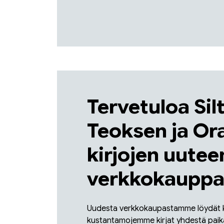
Tervetuloa Sil
Teoksen ja Or
kirjojen uutee
verkkokauppa
Uudesta verkkokaupastamme löydät k
kustantamojemme kirjat yhdestä pai