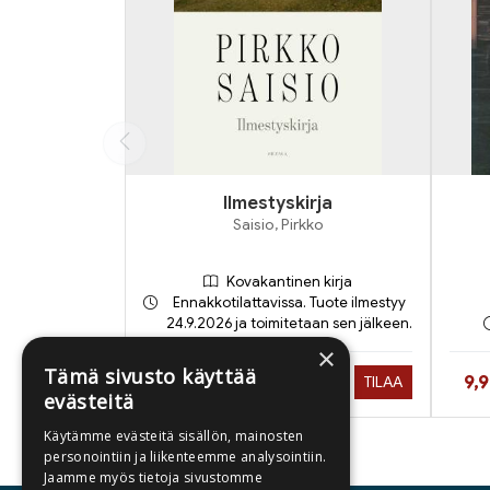
Ilmestyskirja
Saisio, Pirkko
Kovakantinen kirja
Ennakkotilattavissa. Tuote ilmestyy
24.9.2026 ja toimitetaan sen jälkeen.
×
Tämä sivusto käyttää
Hinta nyt
Hin
28,90 €
9,
TILAA
evästeitä
Käytämme evästeitä sisällön, mainosten
personointiin ja liikenteemme analysointiin.
Tuoteluettelon loppu
Jaamme myös tietoja sivustomme