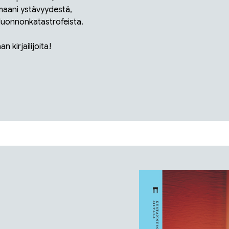
omaani ystävyydestä,
 luonnonkatastrofeista.
 kirjailijoita!