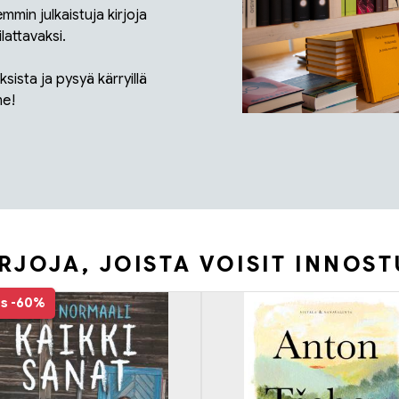
mmin julkaistuja kirjoja
lattavaksi.
sista ja pysyä kärryillä
me!
RJOJA, JOISTA VOISIT INNOS
us
-60%