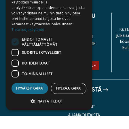
käytöstäsi mainos- ja
analytiikkakumppaneidemme kanssa, jotka
voivat yhdistää ne muihin tietoihin, jotka
ASIAKASPALVELU
olet heille antanut tai joita he ovat
keränneet käyttäessäsi palveluitaan.
YHTEYSTIEDOT
Kusta
Tietosuojakäytäntö
julkais
YLEISET TOIMITUSEHDOT
EHDOTTOMASTI
koos
SAAVUTETTAVUUSSELOSTE
VÄLTTÄMÄTTÖMÄT
kul
TIETOSUOJASELOSTE
SUORITUSKYVYLLISET
KOHDENTAVAT
ASIAKASPALVELU@STORIA.FI
TOIMINNALLISET
HYVÄKSY KAIKKI
HYLKÄÄ KAIKKI
TIETOA MEISTÄ
TEKIJÄT
NÄYTÄ TIEDOT
KATALOGIT
AJANKOHTAISTA
Ehdottomasti välttämättömät