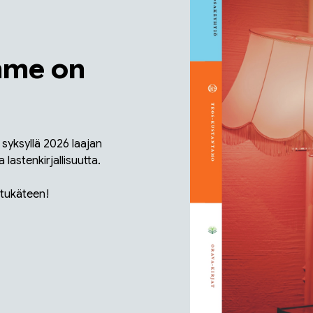
mme on
t syksyllä 2026 laajan
 lastenkirjallisuutta.
etukäteen!