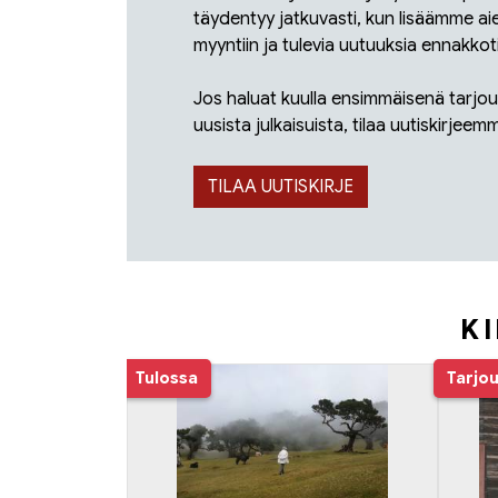
täydentyy jatkuvasti, kun lisäämme aie
myyntiin ja tulevia uutuuksia ennakkoti
Jos haluat kuulla ensimmäisenä tarjouk
uusista julkaisuista, tilaa uutiskirjeem
TILAA UUTISKIRJE
KI
Tuoteluettelon alku
Tulossa
Tarjo