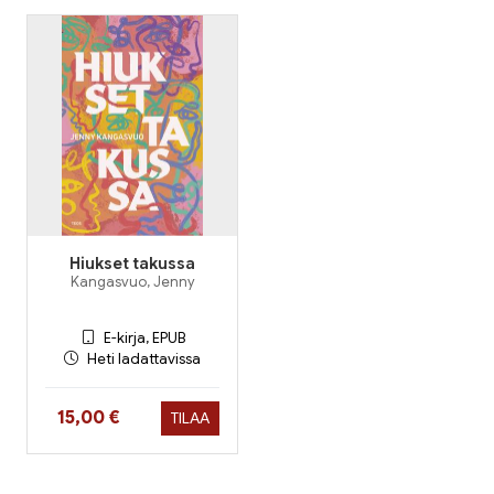
Hiukset takussa
Kangasvuo, Jenny
E-kirja, EPUB
Heti ladattavissa
Hinta nyt
15,00 €
TILAA