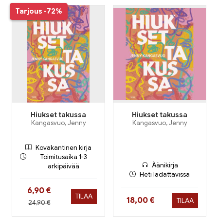
Tarjous
-72%
Hiukset takussa
Hiukset takussa
Kangasvuo, Jenny
Kangasvuo, Jenny
Kovakantinen kirja
Toimitusaika 1-3
Äänikirja
arkipäivää
Heti ladattavissa
Hinta nyt
6,90 €
TILAA
Hinta nyt
18,00 €
TILAA
Hinta aiemmin
24,90 €