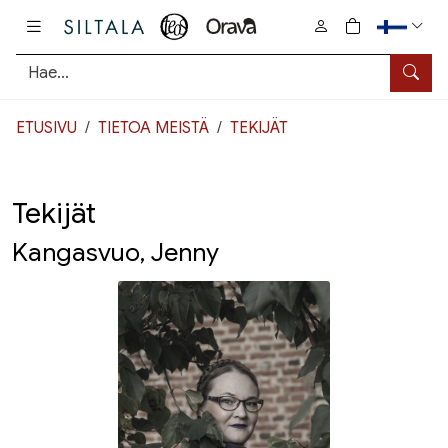
Pääsisältö
0
tuotetta osto
Hae
ETUSIVU
TIETOA MEISTÄ
TEKIJÄT
Tekijät
Kangasvuo, Jenny