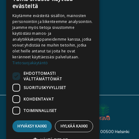
evästeitä
HALUATKO KIRJAILIJAKSI
Käytämme evästeitä sisällön, mainosten
KIRJA TILAUSTYÖNÄ
personointiin ja liikenteemme analysointiin.
Jaamme myös tietoja sivustomme
MEDIALLE
käytöstäsi mainos- ja
LASKUTUSOSOITTEET
analytiikkakumppaneidemme kanssa, jotka
voivat yhdistää ne muihin tietoihin, jotka
olet heille antanut tai joita he ovat
SILTALA.FI
keränneet käyttäessäsi palveluitaan.
Tietosuojakäytäntö
E-JA ÄÄNIKIRJAT
ENNAKKOTILATTAVAT
EHDOTTOMASTI
VÄLTTÄMÄTTÖMÄT
LAHJAKORTTI
SUORITUSKYVYLLISET
KOHDENTAVAT
TOIMINNALLISET
HYVÄKSY KAIKKI
HYLKÄÄ KAIKKI
Kustannusosakeyhtiö Siltala, Suvilahdenkatu 7, 00500 Helsinki
© 2026 Siltala