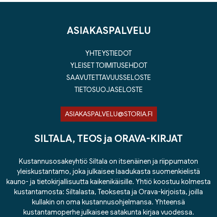
ASIAKASPALVELU
YHTEYSTIEDOT
YLEISET TOIMITUSEHDOT
SAAVUTETTAVUUSSELOSTE
TIETOSUOJASELOSTE
ASIAKASPALVELU@STORIA.FI
SILTALA, TEOS ja ORAVA-KIRJAT
Kustannusosakeyhtiö Siltala on itsenäinen ja riippumaton
yleiskustantamo, joka julkaisee laadukasta suomenkielistä
kauno- ja tietokirjallisuutta kaikenikäisille. Yhtiö koostuu kolmesta
kustantamosta: Siltalasta, Teoksesta ja Orava-kirjoista, joilla
kullakin on oma kustannusohjelmansa. Yhteensä
kustantamoperhe julkaisee satakunta kirjaa vuodessa.