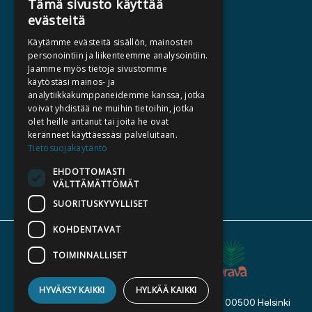
Tämä sivusto käyttää
evästeitä
HALUATKO KIRJAILIJAKSI
Käytämme evästeitä sisällön, mainosten
KIRJA TILAUSTYÖNÄ
personointiin ja liikenteemme analysointiin.
Jaamme myös tietoja sivustomme
MEDIALLE
käytöstäsi mainos- ja
LASKUTUSOSOITTEET
analytiikkakumppaneidemme kanssa, jotka
voivat yhdistää ne muihin tietoihin, jotka
olet heille antanut tai joita he ovat
SILTALA.FI
keränneet käyttäessäsi palveluitaan.
Tietosuojakäytäntö
E-JA ÄÄNIKIRJAT
ENNAKKOTILATTAVAT
EHDOTTOMASTI
VÄLTTÄMÄTTÖMÄT
LAHJAKORTTI
SUORITUSKYVYLLISET
KOHDENTAVAT
TOIMINNALLISET
HYVÄKSY KAIKKI
HYLKÄÄ KAIKKI
Kustannusosakeyhtiö Siltala, Suvilahdenkatu 7, 00500 Helsinki