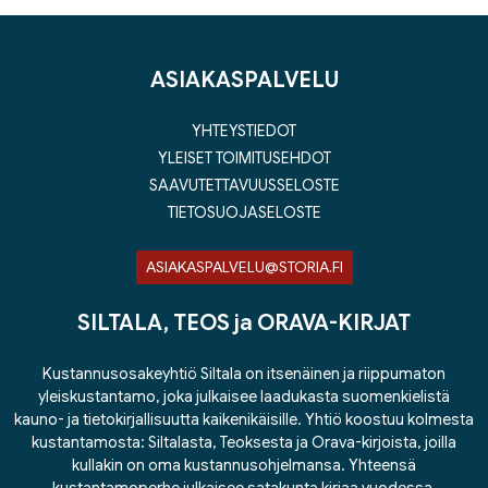
ASIAKASPALVELU
YHTEYSTIEDOT
YLEISET TOIMITUSEHDOT
SAAVUTETTAVUUSSELOSTE
TIETOSUOJASELOSTE
ASIAKASPALVELU@STORIA.FI
SILTALA, TEOS ja ORAVA-KIRJAT
Kustannusosakeyhtiö Siltala on itsenäinen ja riippumaton
yleiskustantamo, joka julkaisee laadukasta suomenkielistä
kauno- ja tietokirjallisuutta kaikenikäisille. Yhtiö koostuu kolmesta
kustantamosta: Siltalasta, Teoksesta ja Orava-kirjoista, joilla
kullakin on oma kustannusohjelmansa. Yhteensä