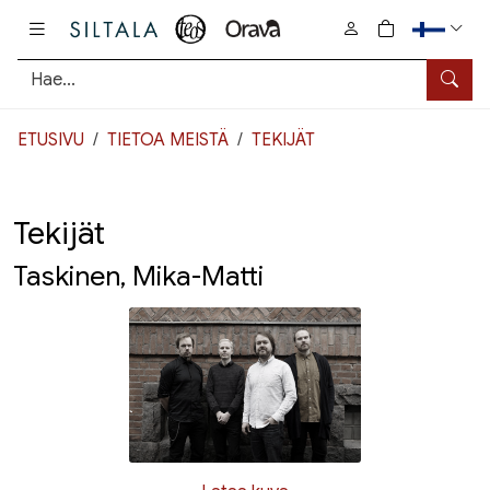
Pääsisältö
0
tuotetta osto
Hae
ETUSIVU
TIETOA MEISTÄ
TEKIJÄT
Tekijät
Taskinen, Mika-Matti