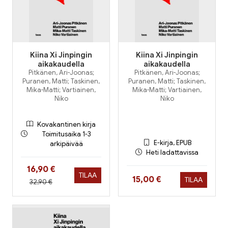
Kiina Xi Jinpingin
Kiina Xi Jinpingin
aikakaudella
aikakaudella
Pitkänen, Ari-Joonas;
Pitkänen, Ari-Joonas;
Puranen, Matti; Taskinen,
Puranen, Matti; Taskinen,
Mika-Matti; Vartiainen,
Mika-Matti; Vartiainen,
Niko
Niko
Kovakantinen kirja
Toimitusaika 1-3
E-kirja, EPUB
arkipäivää
Heti ladattavissa
Hinta nyt
16,90 €
TILAA
Hinta nyt
15,00 €
TILAA
Hinta aiemmin
32,90 €