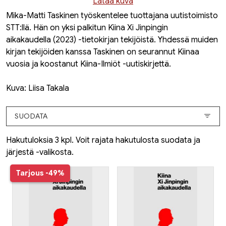
Lataa kuva
Mika-Matti Taskinen työskentelee tuottajana uutistoimisto
STT:llä. Hän on yksi palkitun
Kiina Xi Jinpingin
aikakaudella
(2023) -tietokirjan tekijöistä. Yhdessä muiden
kirjan tekijöiden kanssa Taskinen on seurannut Kiinaa
vuosia ja koostanut Kiina-Ilmiöt -uutiskirjettä.
Kuva: Liisa Takala
SUODATA
Hakutuloksia 3 kpl. Voit rajata hakutulosta suodata ja
järjestä -valikosta.
Tarjous
-49%