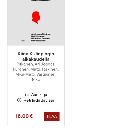
Kiina Xi Jinpingin
aikakaudella
Pitkänen, Ari-Joonas;
Puranen, Matti; Taskinen,
Mika-Matti; Vartiainen,
Niko
Äänikirja
Heti ladattavissa
Hinta nyt
18,00 €
TILAA