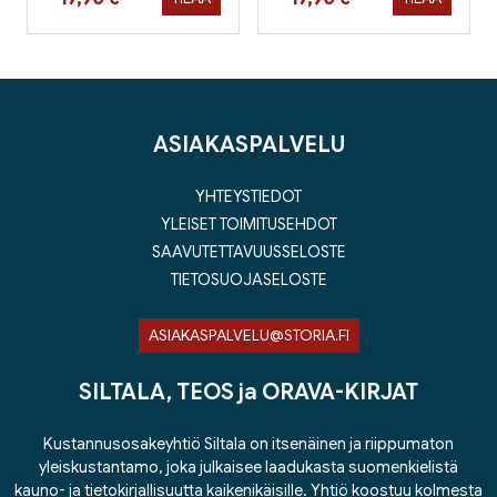
ASIAKASPALVELU
YHTEYSTIEDOT
YLEISET TOIMITUSEHDOT
SAAVUTETTAVUUSSELOSTE
TIETOSUOJASELOSTE
ASIAKASPALVELU@STORIA.FI
SILTALA, TEOS ja ORAVA-KIRJAT
Kustannusosakeyhtiö Siltala on itsenäinen ja riippumaton
yleiskustantamo, joka julkaisee laadukasta suomenkielistä
kauno- ja tietokirjallisuutta kaikenikäisille. Yhtiö koostuu kolmesta