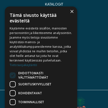
KATALOGIT
×
AJANKOHTAISTA
Tämä sivusto käyttää
evästeitä
HALUATKO KIRJAILIJAKSI
Käytämme evästeitä sisällön, mainosten
KIRJA TILAUSTYÖNÄ
personointiin ja liikenteemme analysointiin.
Jaamme myös tietoja sivustomme
MEDIALLE
käytöstäsi mainos- ja
LASKUTUSOSOITTEET
analytiikkakumppaneidemme kanssa, jotka
voivat yhdistää ne muihin tietoihin, jotka
olet heille antanut tai joita he ovat
SILTALA.FI
keränneet käyttäessäsi palveluitaan.
Tietosuojakäytäntö
E-JA ÄÄNIKIRJAT
ENNAKKOTILATTAVAT
EHDOTTOMASTI
VÄLTTÄMÄTTÖMÄT
LAHJAKORTTI
SUORITUSKYVYLLISET
KOHDENTAVAT
TOIMINNALLISET