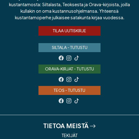
kustantamosta: Siltalasta, Teoksesta ja Orava-kirjoista, joilla
kullakin on oma kustannusohjelmansa. Yhteensä
kustantamoperhe julkaisee satakunta kirjaa vuodessa.
TILAA UUTISKIRJE
SILTALA - TUTUSTU
ORAVA-KIRJAT - TUTUSTU
TEOS - TUTUSTU
TIETOA MEISTÄ
TEKIJÄT