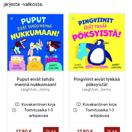
järjestä -valikosta.
Puput eivät tahdo
Pingviinit eivät tykkää
mennä nukkumaan!
pöksyistä!
Leighton, Jonny
Leighton, Jonny
Kovakantinen kirja
Kovakantinen kirja
Toimitusaika 1-3
Toimitusaika 1-3
arkipäivää
arkipäivää
Hinta nyt
Hinta nyt
17,90 €
17,90 €
TILAA
TILAA