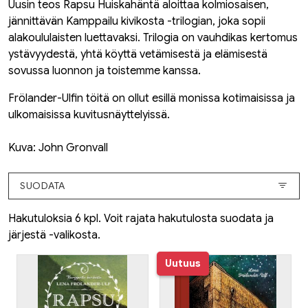
Uusin teos
Rapsu Huiskahäntä
aloittaa kolmiosaisen,
jännittävän
Kamppailu kivikosta
-trilogian, joka sopii
alakoululaisten luettavaksi. Trilogia on vauhdikas kertomus
ystävyydestä, yhtä köyttä vetämisestä ja elämisestä
sovussa luonnon ja toistemme kanssa.
Frölander-Ulfin töitä on ollut esillä monissa kotimaisissa ja
ulkomaisissa kuvitusnäyttelyissä.
Kuva: John Gronvall
SUODATA
Hakutuloksia 6 kpl. Voit rajata hakutulosta suodata ja
järjestä -valikosta.
Uutuus