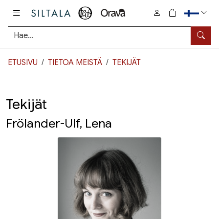
Pääsisältö
0
tuotetta osto
Hae
ETUSIVU
TIETOA MEISTÄ
TEKIJÄT
Tekijät
Frölander-Ulf, Lena