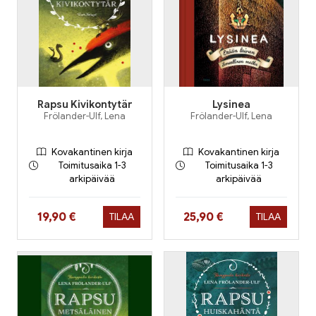
Rapsu Kivikontytär
Lysinea
Frölander-Ulf, Lena
Frölander-Ulf, Lena
Kovakantinen kirja
Kovakantinen kirja
Toimitusaika 1-3
Toimitusaika 1-3
arkipäivää
arkipäivää
Hinta nyt
Hinta nyt
19,90 €
25,90 €
TILAA
TILAA