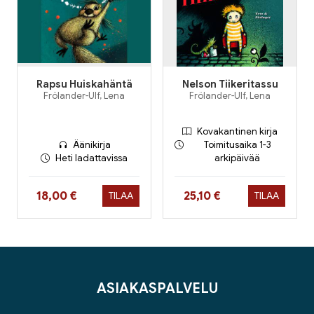
Rapsu Huiskahäntä
Nelson Tiikeritassu
Frölander-Ulf, Lena
Frölander-Ulf, Lena
Kovakantinen kirja
Äänikirja
Toimitusaika 1-3
Heti ladattavissa
arkipäivää
Hinta nyt
Hinta nyt
18,00 €
25,10 €
TILAA
TILAA
ASIAKASPALVELU