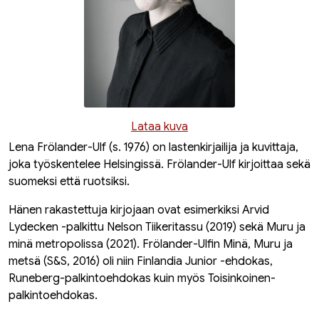
Lataa kuva
Lena Frölander-Ulf (s. 1976) on lastenkirjailija ja kuvittaja,
joka työskentelee Helsingissä. Frölander-Ulf kirjoittaa sekä
suomeksi että ruotsiksi.
Hänen rakastettuja kirjojaan ovat esimerkiksi Arvid
Lydecken -palkittu
Nelson Tiikeritassu
(2019) sekä
Muru ja
minä metropolissa
(2021). Frölander-Ulfin
Minä, Muru ja
metsä
(S&S, 2016) oli niin Finlandia Junior -ehdokas,
Runeberg-palkintoehdokas kuin myös Toisinkoinen-
palkintoehdokas.