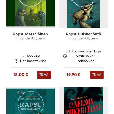
Rapsu Metsäläinen
Rapsu Huiskahäntä
Frölander-Ulf, Lena
Frölander-Ulf, Lena
Kovakantinen kirja
Äänikirja
Toimitusaika 1-3
Heti ladattavissa
arkipäivää
Hinta nyt
Hinta nyt
18,00 €
19,90 €
TILAA
TILAA