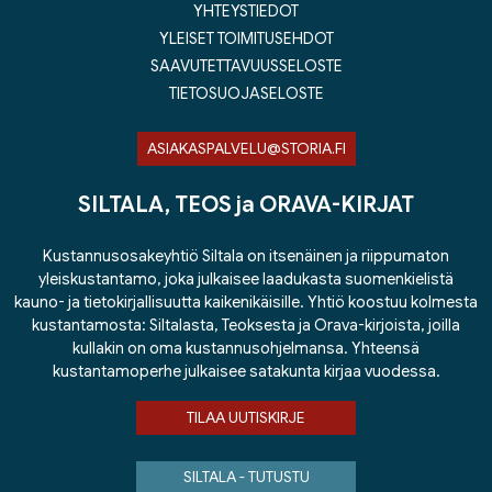
YHTEYSTIEDOT
YLEISET TOIMITUSEHDOT
SAAVUTETTAVUUSSELOSTE
TIETOSUOJASELOSTE
ASIAKASPALVELU@STORIA.FI
SILTALA, TEOS ja ORAVA-KIRJAT
Kustannusosakeyhtiö Siltala on itsenäinen ja riippumaton
yleiskustantamo, joka julkaisee laadukasta suomenkielistä
kauno- ja tietokirjallisuutta kaikenikäisille. Yhtiö koostuu kolmesta
kustantamosta: Siltalasta, Teoksesta ja Orava-kirjoista, joilla
kullakin on oma kustannusohjelmansa. Yhteensä
kustantamoperhe julkaisee satakunta kirjaa vuodessa.
TILAA UUTISKIRJE
SILTALA - TUTUSTU