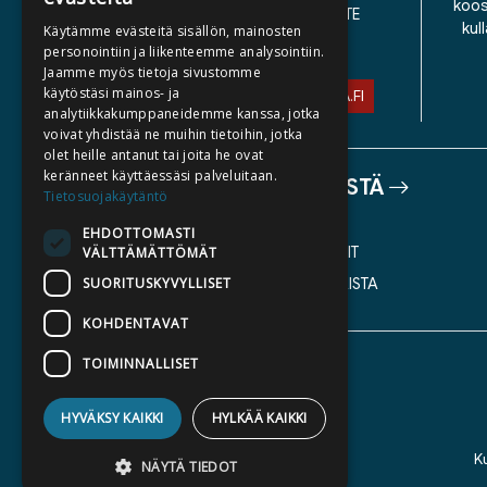
koos
SAAVUTETTAVUUSSELOSTE
kul
Käytämme evästeitä sisällön, mainosten
TIETOSUOJASELOSTE
personointiin ja liikenteemme analysointiin.
Jaamme myös tietoja sivustomme
käytöstäsi mainos- ja
ASIAKASPALVELU@STORIA.FI
analytiikkakumppaneidemme kanssa, jotka
voivat yhdistää ne muihin tietoihin, jotka
olet heille antanut tai joita he ovat
keränneet käyttäessäsi palveluitaan.
TIETOA MEISTÄ
Tietosuojakäytäntö
TEKIJÄT
EHDOTTOMASTI
KATALOGIT
VÄLTTÄMÄTTÖMÄT
SUORITUSKYVYLLISET
AJANKOHTAISTA
KOHDENTAVAT
TOIMINNALLISET
HYVÄKSY KAIKKI
HYLKÄÄ KAIKKI
K
NÄYTÄ TIEDOT