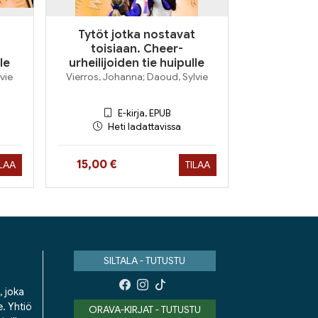
t
Tytöt jotka nostavat
toisiaan. Cheer-
le
urheilijoiden tie huipulle
vie
Vierros, Johanna; Daoud, Sylvie
E-kirja, EPUB
Heti ladattavissa
Hinta nyt
15,00 €
ILAA
TILAA
SILTALA - TUTUSTU
, joka
e. Yhtiö
ORAVA-KIRJAT - TUTUSTU