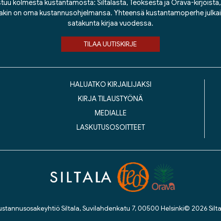
tuu kolmesta kustantamosta: Siltalasta, Teoksesta ja Orava-kirjoista, j
lakin on oma kustannusohjelmansa. Yhteensä kustantamoperhe julka
satakunta kirjaa vuodessa.
TILAA UUTISKIRJE
HALUATKO KIRJAILIJAKSI
KIRJA TILAUSTYÖNÄ
MEDIALLE
LASKUTUSOSOITTEET
ustannusosakeyhtiö Siltala, Suvilahdenkatu 7, 00500 Helsinki
© 2026 Silta