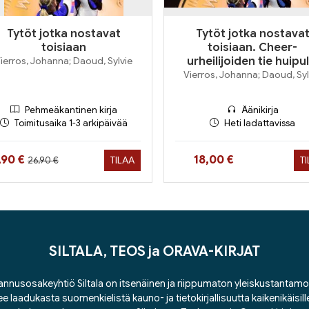
Tytöt jotka nostavat
Tytöt jotka nostava
toisiaan
toisiaan. Cheer-
ierros, Johanna; Daoud, Sylvie
urheilijoiden tie huipul
Vierros, Johanna; Daoud, Syl
Pehmeäkantinen kirja
Äänikirja
Toimitusaika 1-3 arkipäivää
Heti ladattavissa
Hinta aiemmin
inta nyt
Hinta nyt
,90 €
18,00 €
TILAA
T
26,90 €
SILTALA, TEOS ja ORAVA-KIRJAT
nnusosakeyhtiö Siltala on itsenäinen ja riippumaton yleiskustantamo
ee laadukasta suomenkielistä kauno- ja tietokirjallisuutta kaikenikäisill