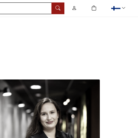
0
tuotetta ostoskorissa
Hae