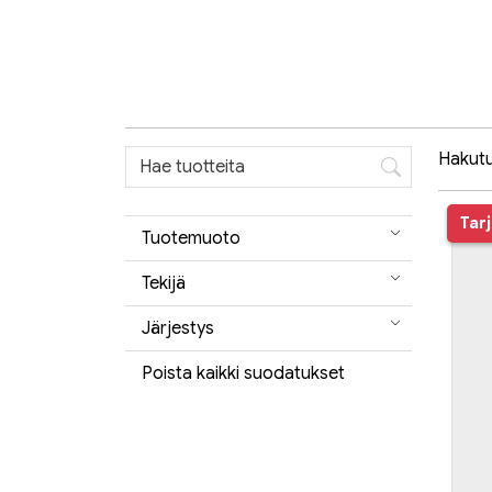
Hakutul
Tar
Tuotemuoto
Tekijä
Järjestys
Poista kaikki suodatukset