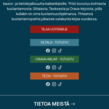
kauno- ja tietokirjallisuutta kaikenikäisille. Yhtiö koostuu kolmesta
kustantamosta: Siltalasta, Teoksesta ja Orava-kirjoista, joilla
kullakin on oma kustannusohjelmansa. Yhteensä
kustantamoperhe julkaisee satakunta kirjaa vuodessa.
TILAA UUTISKIRJE
SILTALA - TUTUSTU
ORAVA-KIRJAT - TUTUSTU
TEOS - TUTUSTU
TIETOA MEISTÄ