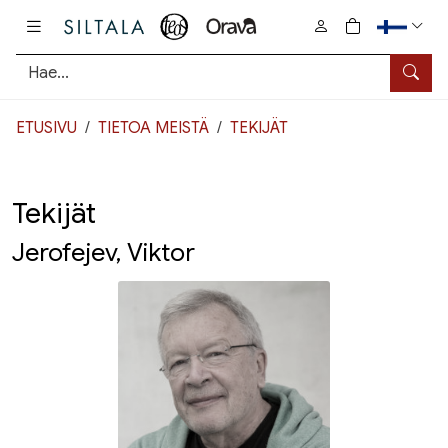
Pääsisältö
0
tuotetta osto
Hae
ETUSIVU
TIETOA MEISTÄ
TEKIJÄT
Tekijät
Jerofejev, Viktor