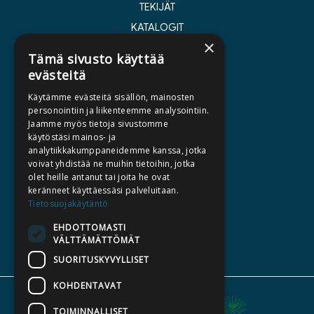
TEKIJÄT
KATALOGIT
×
AJANKOHTAISTA
Tämä sivusto käyttää
evästeitä
HALUATKO KIRJAILIJAKSI
Käytämme evästeitä sisällön, mainosten
KIRJA TILAUSTYÖNÄ
personointiin ja liikenteemme analysointiin.
Jaamme myös tietoja sivustomme
MEDIALLE
käytöstäsi mainos- ja
LASKUTUSOSOITTEET
analytiikkakumppaneidemme kanssa, jotka
voivat yhdistää ne muihin tietoihin, jotka
olet heille antanut tai joita he ovat
SILTALA.FI
keränneet käyttäessäsi palveluitaan.
Tietosuojakäytäntö
E-JA ÄÄNIKIRJAT
ENNAKKOTILATTAVAT
EHDOTTOMASTI
VÄLTTÄMÄTTÖMÄT
LAHJAKORTTI
SUORITUSKYVYLLISET
KOHDENTAVAT
TOIMINNALLISET