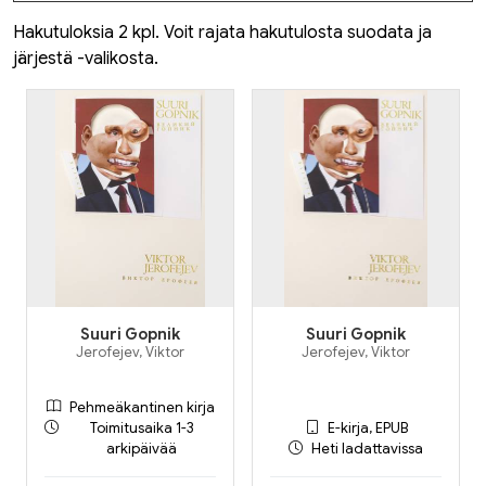
Hakutuloksia 2 kpl. Voit rajata hakutulosta suodata ja
järjestä -valikosta.
Suuri Gopnik
Suuri Gopnik
Jerofejev, Viktor
Jerofejev, Viktor
Pehmeäkantinen kirja
Toimitusaika 1-3
E-kirja, EPUB
arkipäivää
Heti ladattavissa