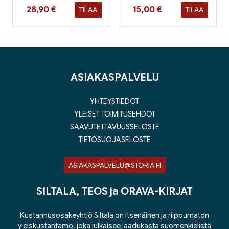
Hinta nyt
Hinta nyt
28,90 €
15,00 €
TILAA
TILAA
ASIAKASPALVELU
YHTEYSTIEDOT
YLEISET TOIMITUSEHDOT
SAAVUTETTAVUUSSELOSTE
TIETOSUOJASELOSTE
ASIAKASPALVELU@STORIA.FI
SILTALA, TEOS ja ORAVA-KIRJAT
Kustannusosakeyhtiö Siltala on itsenäinen ja riippumaton
yleiskustantamo, joka julkaisee laadukasta suomenkielistä