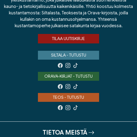
yleiskustantamo, joka julkaisee laadukasta suomenkielistä
kauno- ja tietokirjallisuutta kaikenikäisille. Yhtiö koostuu kolmesta
kustantamosta: Siltalasta, Teoksesta ja Orava-kirjoista, joilla
kullakin on oma kustannusohjelmansa. Yhteensä
kustantamoperhe julkaisee satakunta kirjaa vuodessa.
TILAA UUTISKIRJE
SILTALA - TUTUSTU
ORAVA-KIRJAT - TUTUSTU
TEOS - TUTUSTU
TIETOA MEISTÄ