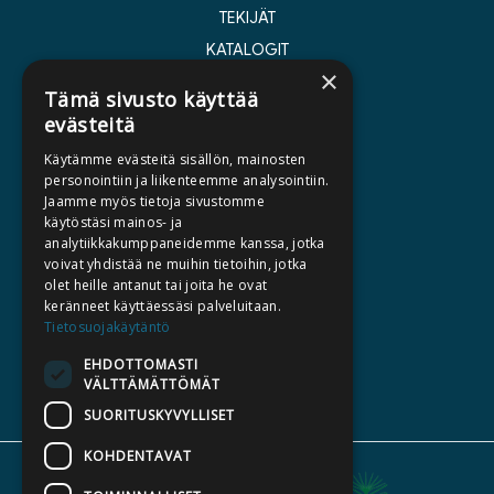
TEKIJÄT
KATALOGIT
×
AJANKOHTAISTA
Tämä sivusto käyttää
evästeitä
HALUATKO KIRJAILIJAKSI
Käytämme evästeitä sisällön, mainosten
KIRJA TILAUSTYÖNÄ
personointiin ja liikenteemme analysointiin.
Jaamme myös tietoja sivustomme
MEDIALLE
käytöstäsi mainos- ja
LASKUTUSOSOITTEET
analytiikkakumppaneidemme kanssa, jotka
voivat yhdistää ne muihin tietoihin, jotka
olet heille antanut tai joita he ovat
SILTALA.FI
keränneet käyttäessäsi palveluitaan.
Tietosuojakäytäntö
E-JA ÄÄNIKIRJAT
ENNAKKOTILATTAVAT
EHDOTTOMASTI
VÄLTTÄMÄTTÖMÄT
LAHJAKORTTI
SUORITUSKYVYLLISET
KOHDENTAVAT