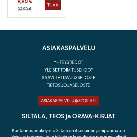
Hinta nyt
9,90 €
TILAA
Hinta aiemmin
32,90 €
ASIAKASPALVELU
YHTEYSTIEDOT
YLEISET TOIMITUSEHDOT
SAAVUTETTAVUUSSELOSTE
TIETOSUOJASELOSTE
ASIAKASPALVELU@STORIA.FI
SILTALA, TEOS ja ORAVA-KIRJAT
Kustannusosakeyhtiö Siltala on itsenäinen ja riippumaton