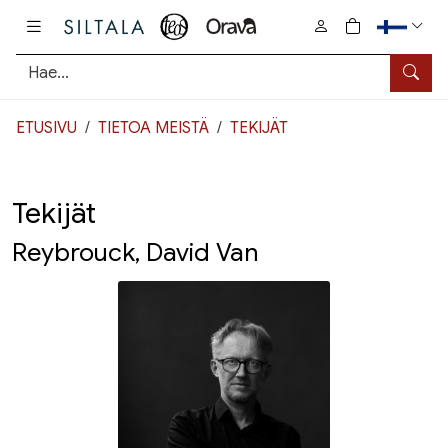
Pääsisältö
0
tuotetta osto
Hae
ETUSIVU
TIETOA MEISTÄ
TEKIJÄT
Tekijät
Reybrouck, David Van