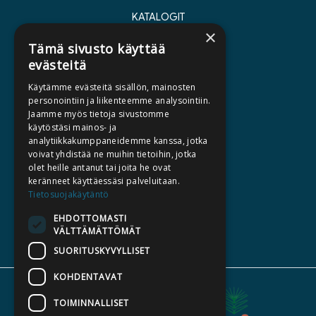
KATALOGIT
×
AJANKOHTAISTA
Tämä sivusto käyttää
evästeitä
HALUATKO KIRJAILIJAKSI
Käytämme evästeitä sisällön, mainosten
KIRJA TILAUSTYÖNÄ
personointiin ja liikenteemme analysointiin.
Jaamme myös tietoja sivustomme
MEDIALLE
käytöstäsi mainos- ja
LASKUTUSOSOITTEET
analytiikkakumppaneidemme kanssa, jotka
voivat yhdistää ne muihin tietoihin, jotka
olet heille antanut tai joita he ovat
SILTALA.FI
keränneet käyttäessäsi palveluitaan.
Tietosuojakäytäntö
E-JA ÄÄNIKIRJAT
ENNAKKOTILATTAVAT
EHDOTTOMASTI
VÄLTTÄMÄTTÖMÄT
LAHJAKORTTI
SUORITUSKYVYLLISET
KOHDENTAVAT
TOIMINNALLISET