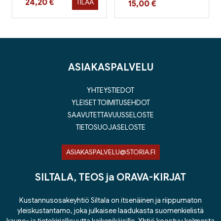
Hinta nyt
24,20 €
TILAA
Hinta nyt
15,00 €
ASIAKASPALVELU
YHTEYSTIEDOT
YLEISET TOIMITUSEHDOT
SAAVUTETTAVUUSSELOSTE
TIETOSUOJASELOSTE
ASIAKASPALVELU@STORIA.FI
SILTALA, TEOS ja ORAVA-KIRJAT
Kustannusosakeyhtiö Siltala on itsenäinen ja riippumaton
yleiskustantamo, joka julkaisee laadukasta suomenkielistä