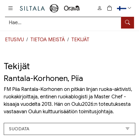
Pääsisältö
0
tuotetta osto
Hae
ETUSIVU
TIETOA MEISTÄ
TEKIJÄT
Tekijät
Rantala-Korhonen, Piia
FM Piia Rantala-Korhonen on pitkän linjan ruoka-aktivisti,
ruokakirjoittaja, entinen ruokablogisti ja Master Chef -
kisaaja vuodelta 2013. Hän on Oulu2026:n toteutuksesta
vastaavan Oulun kulttuurisäätiön toimitusjohtaja.
SUODATA