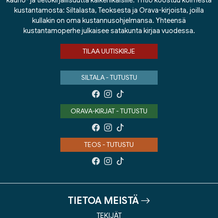
kauno- ja tietokirjallisuutta kaikenikäisille. Yhtiö koostuu kolmesta
kustantamosta: Siltalasta, Teoksesta ja Orava-kirjoista, joilla
kullakin on oma kustannusohjelmansa. Yhteensä
kustantamoperhe julkaisee satakunta kirjaa vuodessa.
TILAA UUTISKIRJE
SILTALA - TUTUSTU
ORAVA-KIRJAT - TUTUSTU
TEOS - TUTUSTU
TIETOA MEISTÄ
TEKIJÄT