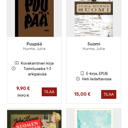
Puupää
Suomi
Hurme, Juha
Hurme, Juha
Kovakantinen kirja
Toimitusaika 1-3
E-kirja, EPUB
arkipäivää
Heti ladattavissa
Hinta nyt
9,90 €
TILAA
Hinta nyt
15,00 €
TILAA
Hinta aiemmin
19,90 €