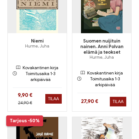
Niemi
Suomen nuijituin
Hurme, Juha
nainen. Anni Polvan
elämä ja teokset
Hurme, Juha
Kovakantinen kirja
Kovakantinen kirja
Toimitusaika 1-3
Toimitusaika 1-3
arkipäivää
arkipäivää
Hinta nyt
9,90 €
TILAA
Hinta nyt
27,90 €
TILAA
Hinta aiemmin
24,90 €
Tarjous
-50%