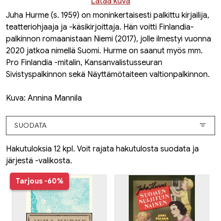
Lataa kuva
Juha Hurme (s. 1959) on moninkertaisesti palkittu kirjailija,
teatteriohjaaja ja -käsikirjoittaja. Hän voitti Finlandia-
palkinnon romaanistaan
Niemi
(2017), jolle ilmestyi vuonna
2020 jatkoa nimellä
Suomi
. Hurme on saanut myös mm.
Pro Finlandia -mitalin, Kansanvalistusseuran
Sivistyspalkinnon sekä Näyttämötaiteen valtionpalkinnon.
Kuva: Annina Mannila
SUODATA
Hakutuloksia 12 kpl. Voit rajata hakutulosta suodata ja
järjestä -valikosta.
Tarjous
-60%