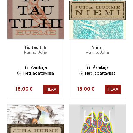
Tiu tau tilhi
Niemi
Hurme, Juha
Hurme, Juha
Äänikirja
Äänikirja
Heti ladattavissa
Heti ladattavissa
Hinta nyt
Hinta nyt
18,00 €
18,00 €
TILAA
TILAA