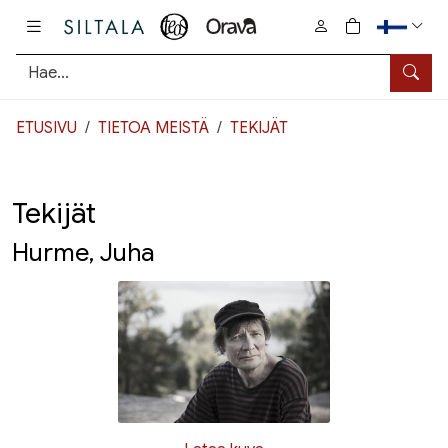
Pääsisältö
0
tuotetta osto
Hae
ETUSIVU
TIETOA MEISTÄ
TEKIJÄT
Tekijät
Hurme, Juha