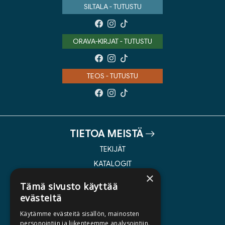
SILTALA - TUTUSTU
ORAVA-KIRJAT - TUTUSTU
TEOS - TUTUSTU
TIETOA MEISTÄ
TEKIJÄT
KATALOGIT
×
AJANKOHTAISTA
Tämä sivusto käyttää
evästeitä
HALUATKO KIRJAILIJAKSI
Käytämme evästeitä sisällön, mainosten
KIRJA TILAUSTYÖNÄ
personointiin ja liikenteemme analysointiin.