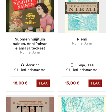
Suomen nuijituin
Niemi
nainen. Anni Polvan
Hurme, Juha
elämä ja teokset
Hurme, Juha
Äänikirja
E-kirja, EPUB
Heti ladattavissa
Heti ladattavissa
Hinta nyt
Hinta nyt
18,00 €
15,00 €
TILAA
TILAA