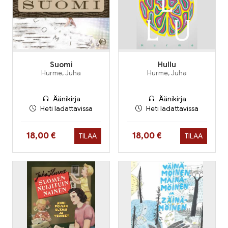
Suomi
Hullu
Hurme, Juha
Hurme, Juha
Äänikirja
Äänikirja
Heti ladattavissa
Heti ladattavissa
Hinta nyt
Hinta nyt
18,00 €
18,00 €
TILAA
TILAA