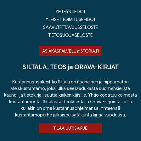
YHTEYSTIEDOT
YLEISET TOIMITUSEHDOT
SAAVUTETTAVUUSSELOSTE
TIETOSUOJASELOSTE
ASIAKASPALVELU@STORIA.FI
SILTALA, TEOS ja ORAVA-KIRJAT
Kustannusosakeyhtiö Siltala on itsenäinen ja riippumaton
yleiskustantamo, joka julkaisee laadukasta suomenkielistä
kauno- ja tietokirjallisuutta kaikenikäisille. Yhtiö koostuu kolmesta
kustantamosta: Siltalasta, Teoksesta ja Orava-kirjoista, joilla
kullakin on oma kustannusohjelmansa. Yhteensä
kustantamoperhe julkaisee satakunta kirjaa vuodessa.
TILAA UUTISKIRJE