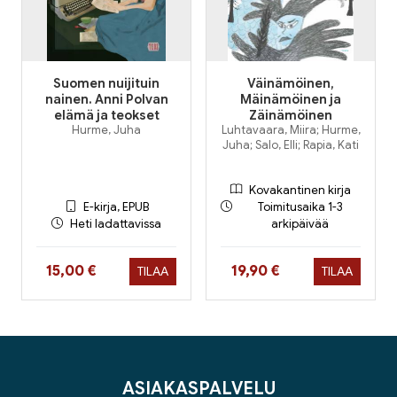
Suomen nuijituin
Väinämöinen,
nainen. Anni Polvan
Mäinämöinen ja
elämä ja teokset
Zäinämöinen
Hurme, Juha
Luhtavaara, Miira; Hurme,
Juha; Salo, Elli; Rapia, Kati
Kovakantinen kirja
E-kirja, EPUB
Toimitusaika 1-3
Heti ladattavissa
arkipäivää
Hinta nyt
Hinta nyt
15,00 €
19,90 €
TILAA
TILAA
ASIAKASPALVELU