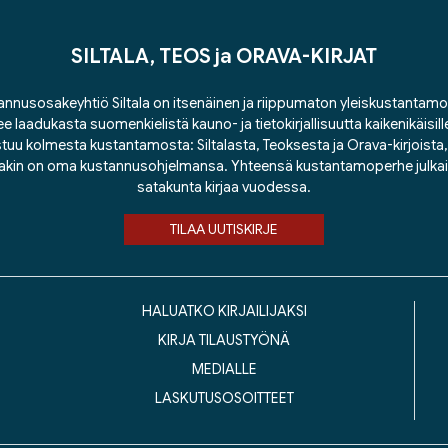
SILTALA, TEOS ja ORAVA-KIRJAT
nnusosakeyhtiö Siltala on itsenäinen ja riippumaton yleiskustantamo
ee laadukasta suomenkielistä kauno- ja tietokirjallisuutta kaikenikäisill
tuu kolmesta kustantamosta: Siltalasta, Teoksesta ja Orava-kirjoista, j
lakin on oma kustannusohjelmansa. Yhteensä kustantamoperhe julka
satakunta kirjaa vuodessa.
TILAA UUTISKIRJE
HALUATKO KIRJAILIJAKSI
KIRJA TILAUSTYÖNÄ
MEDIALLE
LASKUTUSOSOITTEET