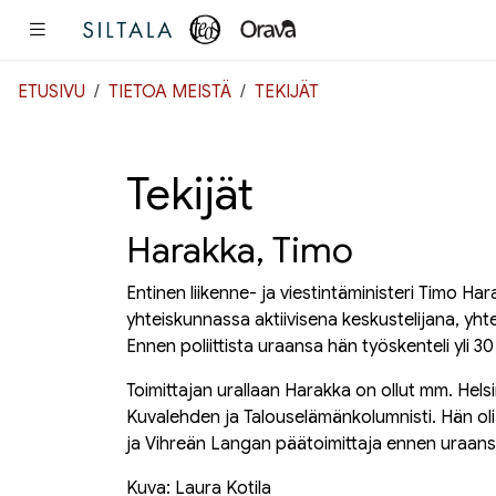
Pääsisältö
ETUSIVU
TIETOA MEISTÄ
TEKIJÄT
Tekijät
Harakka, Timo
Entinen liikenne- ja viestintäministeri Timo Ha
yhteiskunnassa aktiivisena keskustelijana, yht
Ennen poliittista uraansa hän työskenteli yli 30 
Toimittajan urallaan Harakka on ollut mm.
Hels
Kuvalehden
ja
Talouselämän
kolumnisti. Hän ol
ja
Vihreän Langan
päätoimittaja ennen uraansa
Kuva: Laura Kotila