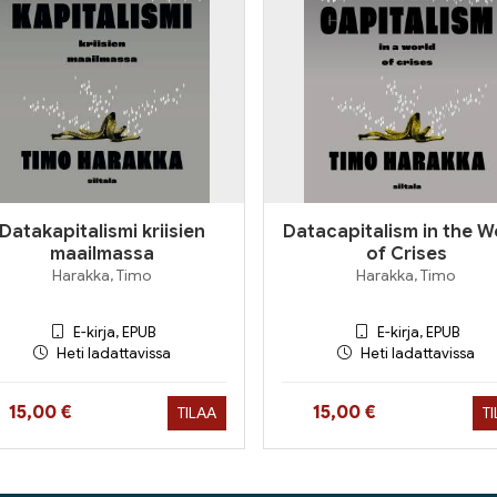
Datakapitalismi kriisien
Datacapitalism in the W
maailmassa
of Crises
Harakka, Timo
Harakka, Timo
E-kirja, EPUB
E-kirja, EPUB
Heti ladattavissa
Heti ladattavissa
Hinta nyt
Hinta nyt
15,00 €
15,00 €
TILAA
T