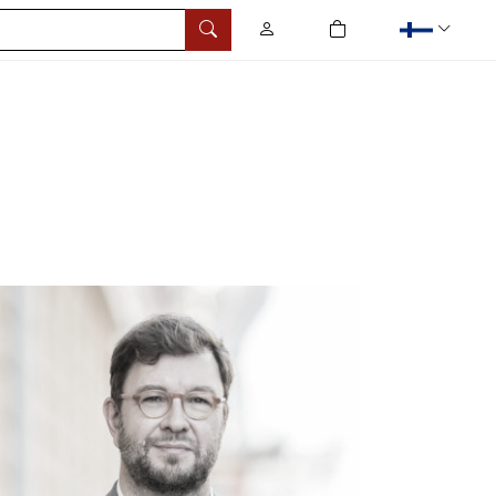
0
tuotetta ostoskorissa
Hae