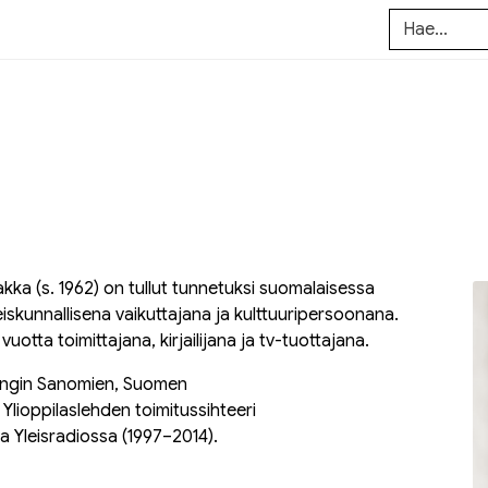
rakka (s. 1962) on tullut tunnetuksi suomalaisessa
eiskunnallisena vaikuttajana ja kulttuuripersoonana.
vuotta toimittajana, kirjailijana ja tv-tuottajana.
ingin Sanomien, Suomen
i
Ylioppilaslehden
toimitussihteeri
 Yleisradiossa (1997–2014).