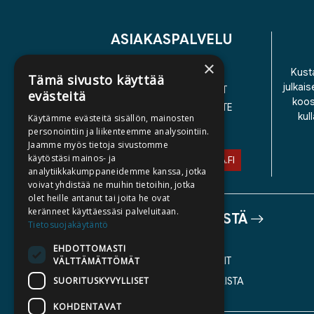
ASIAKASPALVELU
×
YHTEYSTIEDOT
Kusta
Tämä sivusto käyttää
julkais
YLEISET TOIMITUSEHDOT
evästeitä
koos
SAAVUTETTAVUUSSELOSTE
kul
Käytämme evästeitä sisällön, mainosten
TIETOSUOJASELOSTE
personointiin ja liikenteemme analysointiin.
Jaamme myös tietoja sivustomme
käytöstäsi mainos- ja
ASIAKASPALVELU@STORIA.FI
analytiikkakumppaneidemme kanssa, jotka
voivat yhdistää ne muihin tietoihin, jotka
olet heille antanut tai joita he ovat
keränneet käyttäessäsi palveluitaan.
TIETOA MEISTÄ
Tietosuojakäytäntö
TEKIJÄT
EHDOTTOMASTI
KATALOGIT
VÄLTTÄMÄTTÖMÄT
SUORITUSKYVYLLISET
AJANKOHTAISTA
KOHDENTAVAT