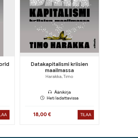
orld
Datakapitalismi kriisien
maailmassa
Harakka, Timo
Äänikirja
Heti ladattavissa
Hinta nyt
18,00 €
ILAA
TILAA