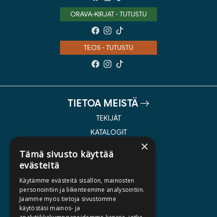
ORAVA-KIRJAT - TUTUSTU
TEOS - TUTUSTU
TIETOA MEISTÄ
TEKIJÄT
KATALOGIT
×
AJANKOHTAISTA
Tämä sivusto käyttää
evästeitä
HALUATKO KIRJAILIJAKSI
Käytämme evästeitä sisällön, mainosten
KIRJA TILAUSTYÖNÄ
personointiin ja liikenteemme analysointiin.
Jaamme myös tietoja sivustomme
MEDIALLE
käytöstäsi mainos- ja
LASKUTUSOSOITTEET