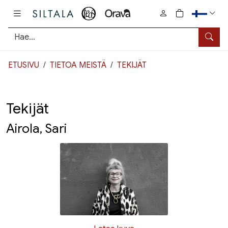
Pääsisältö
0
tuotetta osto
Hae
ETUSIVU
TIETOA MEISTÄ
TEKIJÄT
Tekijät
Airola, Sari