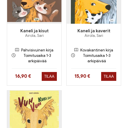
Kaneli ja kisut
Kaneli ja kaverit
Airola, Sari
Airola, Sari
Pahvisivuinen kirja
Kovakantinen kirja
Toimitusaika 1-3
Toimitusaika 1-3
arkipäivää
arkipäivää
Hinta nyt
Hinta nyt
16,90 €
15,90 €
TILAA
TILAA