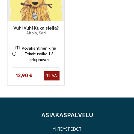
Vuh! Vuh! Kuka siellä?
Airola, Sari
Kovakantinen kirja
Toimitusaika 1-3
arkipäivää
Hinta nyt
12,90 €
TILAA
ASIAKASPALVELU
YHTEYSTIEDOT