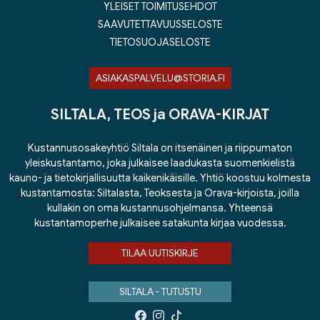
YLEISET TOIMITUSEHDOT
SAAVUTETTAVUUSSELOSTE
TIETOSUOJASELOSTE
ASIAKASPALVELU@STORIA.FI
SILTALA, TEOS ja ORAVA-KIRJAT
Kustannusosakeyhtiö Siltala on itsenäinen ja riippumaton
yleiskustantamo, joka julkaisee laadukasta suomenkielistä
kauno- ja tietokirjallisuutta kaikenikäisille. Yhtiö koostuu kolmesta
kustantamosta: Siltalasta, Teoksesta ja Orava-kirjoista, joilla
kullakin on oma kustannusohjelmansa. Yhteensä
kustantamoperhe julkaisee satakunta kirjaa vuodessa.
TILAA UUTISKIRJE
SILTALA - TUTUSTU