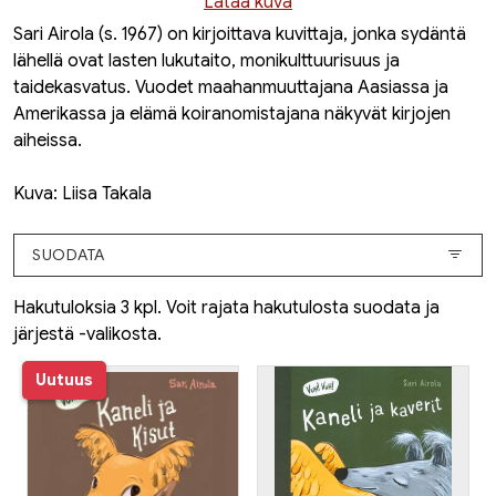
Lataa kuva
Sari Airola (s. 1967) on kirjoittava kuvittaja, jonka sydäntä
lähellä ovat lasten lukutaito, monikulttuurisuus ja
taidekasvatus. Vuodet maahanmuuttajana Aasiassa ja
Amerikassa ja elämä koiranomistajana näkyvät kirjojen
aiheissa.
Kuva: Liisa Takala
SUODATA
Hakutuloksia 3 kpl. Voit rajata hakutulosta suodata ja
järjestä -valikosta.
Uutuus