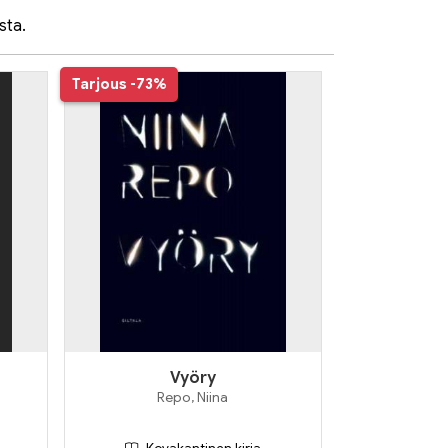
sta.
Tarjous
-73%
Vyöry
Repo, Niina