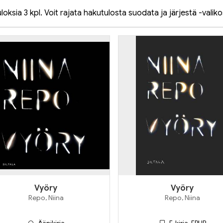
oksia 3 kpl. Voit rajata hakutulosta suodata ja järjestä -valiko
Vyöry
Vyöry
Repo, Niina
Repo, Niina