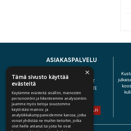
ASIAKASPALVELU
×
YHTEYSTIEDOT
Kusta
Tämä sivusto käyttää
julkais
YLEISET TOIMITUSEHDOT
evästeitä
koos
SAAVUTETTAVUUSSELOSTE
kul
Käytämme evästeitä sisällön, mainosten
TIETOSUOJASELOSTE
personointiin ja liikenteemme analysointiin.
Jaamme myös tietoja sivustomme
käytöstäsi mainos- ja
ASIAKASPALVELU@STORIA.FI
analytiikkakumppaneidemme kanssa, jotka
voivat yhdistää ne muihin tietoihin, jotka
olet heille antanut tai joita he ovat