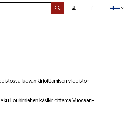
0
tuotetta ostoskorissa
Hae
iopistossa luovan kirjoittamisen yliopisto-
 Aku Louhimiehen käsikirjoittama
Vuosaari
-