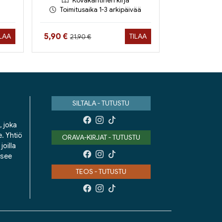
Kovakantinen kirja
Toimitusaika 1-3 arkipäivää
Hinta aiemmin
Hinta nyt
5,90 €
ILAA
TILAA
21,90 €
SILTALA - TUTUSTU
, joka
e. Yhtiö
ORAVA-KIRJAT - TUTUSTU
oilla
isee
TEOS - TUTUSTU