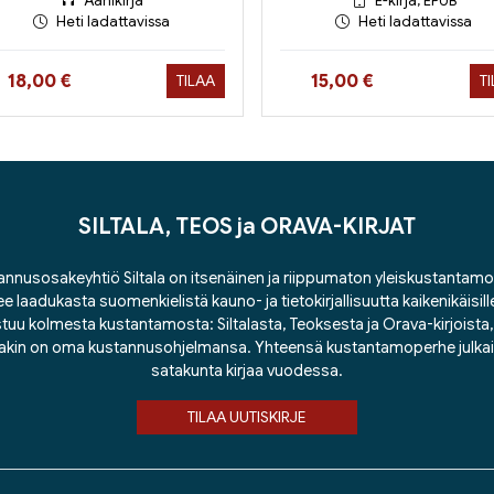
Äänikirja
E-kirja, EPUB
Heti ladattavissa
Heti ladattavissa
Hinta nyt
Hinta nyt
18,00 €
15,00 €
TILAA
T
SILTALA, TEOS ja ORAVA-KIRJAT
nnusosakeyhtiö Siltala on itsenäinen ja riippumaton yleiskustantamo
ee laadukasta suomenkielistä kauno- ja tietokirjallisuutta kaikenikäisill
tuu kolmesta kustantamosta: Siltalasta, Teoksesta ja Orava-kirjoista, j
lakin on oma kustannusohjelmansa. Yhteensä kustantamoperhe julka
satakunta kirjaa vuodessa.
TILAA UUTISKIRJE