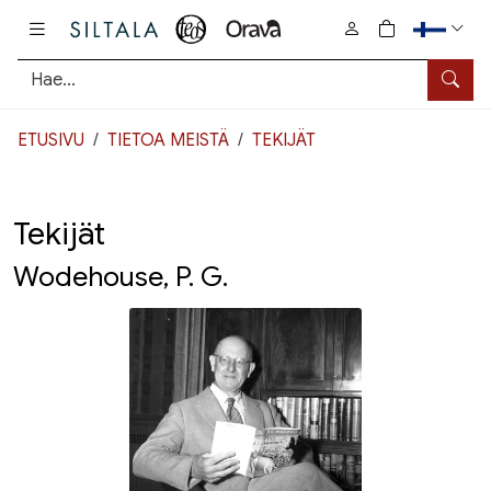
Pääsisältö
0
tuotetta osto
Hae
ETUSIVU
TIETOA MEISTÄ
TEKIJÄT
Tekijät
Wodehouse, P. G.