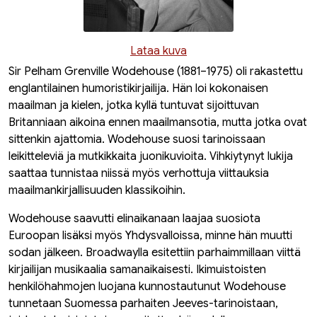
Lataa kuva
Sir Pelham Grenville Wodehouse (1881–1975) oli rakastettu
englantilainen humoristikirjailija. Hän loi kokonaisen
maailman ja kielen, jotka kyllä tuntuvat sijoittuvan
Britanniaan aikoina ennen maailmansotia, mutta jotka ovat
sittenkin ajattomia. Wodehouse suosi tarinoissaan
leikitteleviä ja mutkikkaita juonikuvioita. Vihkiytynyt lukija
saattaa tunnistaa niissä myös verhottuja viittauksia
maailmankirjallisuuden klassikoihin.
Wodehouse saavutti elinaikanaan laajaa suosiota
Euroopan lisäksi myös Yhdysvalloissa, minne hän muutti
sodan jälkeen. Broadwaylla esitettiin parhaimmillaan viittä
kirjailijan musikaalia samanaikaisesti. Ikimuistoisten
henkilöhahmojen luojana kunnostautunut Wodehouse
tunnetaan Suomessa parhaiten Jeeves-tarinoistaan,