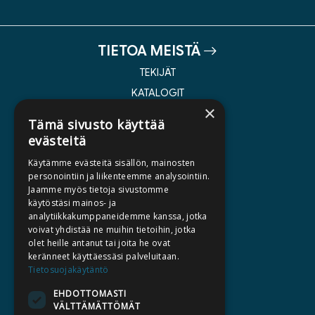
TIETOA MEISTÄ
TEKIJÄT
KATALOGIT
×
AJANKOHTAISTA
Tämä sivusto käyttää
evästeitä
HALUATKO KIRJAILIJAKSI
Käytämme evästeitä sisällön, mainosten
KIRJA TILAUSTYÖNÄ
personointiin ja liikenteemme analysointiin.
Jaamme myös tietoja sivustomme
MEDIALLE
käytöstäsi mainos- ja
LASKUTUSOSOITTEET
analytiikkakumppaneidemme kanssa, jotka
voivat yhdistää ne muihin tietoihin, jotka
olet heille antanut tai joita he ovat
SILTALA.FI
keränneet käyttäessäsi palveluitaan.
Tietosuojakäytäntö
E-JA ÄÄNIKIRJAT
ENNAKKOTILATTAVAT
EHDOTTOMASTI
VÄLTTÄMÄTTÖMÄT
LAHJAKORTTI