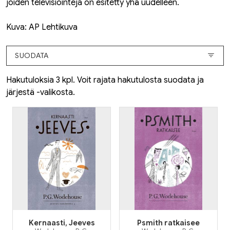
joiden televisiointeja on esitetty yhä uudelleen.
Kuva: AP Lehtikuva
SUODATA
Hakutuloksia 3 kpl. Voit rajata hakutulosta suodata ja
järjestä -valikosta.
Kernaasti, Jeeves
Psmith ratkaisee