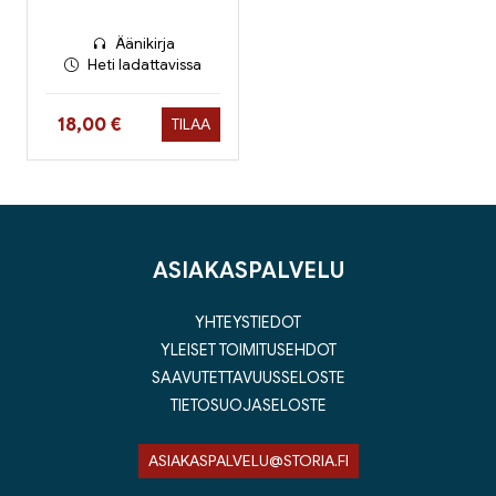
Äänikirja
Heti ladattavissa
Hinta nyt
18,00 €
TILAA
ASIAKASPALVELU
YHTEYSTIEDOT
YLEISET TOIMITUSEHDOT
SAAVUTETTAVUUSSELOSTE
TIETOSUOJASELOSTE
ASIAKASPALVELU@STORIA.FI