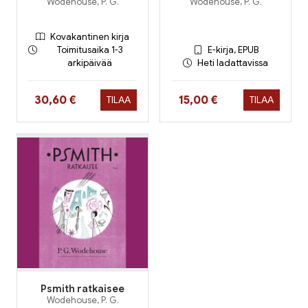
Wodehouse, P. G.
Wodehouse, P. G.
Kovakantinen kirja
Toimitusaika 1-3
E-kirja, EPUB
arkipäivää
Heti ladattavissa
Hinta nyt
Hinta nyt
30,60 €
15,00 €
TILAA
TILAA
Psmith ratkaisee
Wodehouse, P. G.