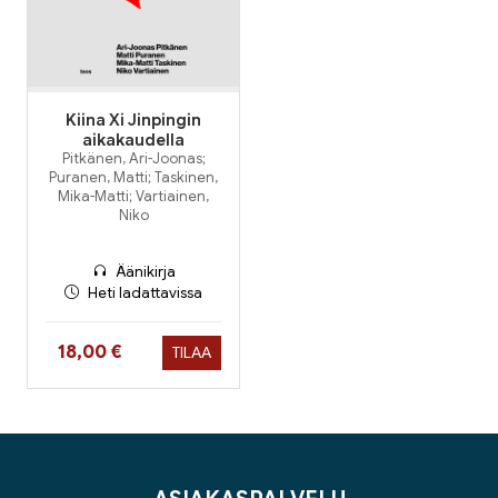
Kiina Xi Jinpingin
aikakaudella
Pitkänen, Ari-Joonas;
Puranen, Matti; Taskinen,
Mika-Matti; Vartiainen,
Niko
Äänikirja
Heti ladattavissa
Hinta nyt
18,00 €
TILAA