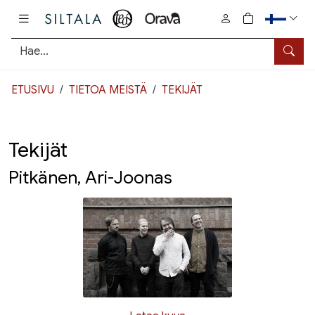
Pääsisältö
0
tuotetta osto
Hae
ETUSIVU
TIETOA MEISTÄ
TEKIJÄT
Tekijät
Pitkänen, Ari-Joonas