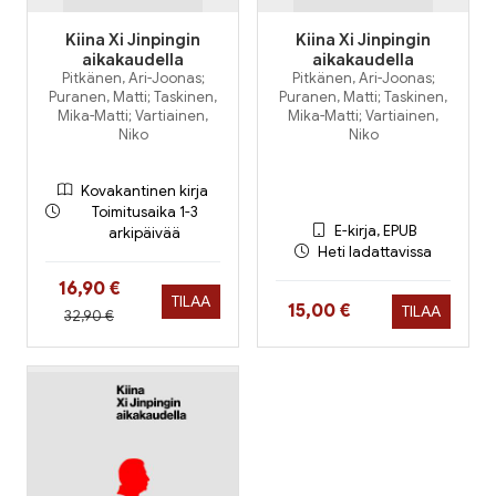
Kiina Xi Jinpingin
Kiina Xi Jinpingin
aikakaudella
aikakaudella
Pitkänen, Ari-Joonas;
Pitkänen, Ari-Joonas;
Puranen, Matti; Taskinen,
Puranen, Matti; Taskinen,
Mika-Matti; Vartiainen,
Mika-Matti; Vartiainen,
Niko
Niko
Kovakantinen kirja
Toimitusaika 1-3
E-kirja, EPUB
arkipäivää
Heti ladattavissa
Hinta nyt
16,90 €
TILAA
Hinta nyt
15,00 €
TILAA
Hinta aiemmin
32,90 €