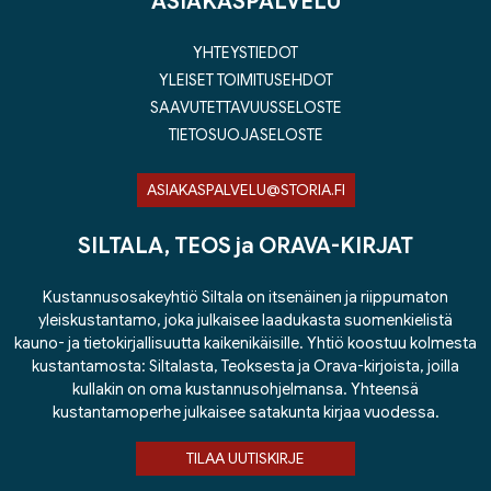
ASIAKASPALVELU
YHTEYSTIEDOT
YLEISET TOIMITUSEHDOT
SAAVUTETTAVUUSSELOSTE
TIETOSUOJASELOSTE
ASIAKASPALVELU@STORIA.FI
SILTALA, TEOS ja ORAVA-KIRJAT
Kustannusosakeyhtiö Siltala on itsenäinen ja riippumaton
yleiskustantamo, joka julkaisee laadukasta suomenkielistä
kauno- ja tietokirjallisuutta kaikenikäisille. Yhtiö koostuu kolmesta
kustantamosta: Siltalasta, Teoksesta ja Orava-kirjoista, joilla
kullakin on oma kustannusohjelmansa. Yhteensä
kustantamoperhe julkaisee satakunta kirjaa vuodessa.
TILAA UUTISKIRJE