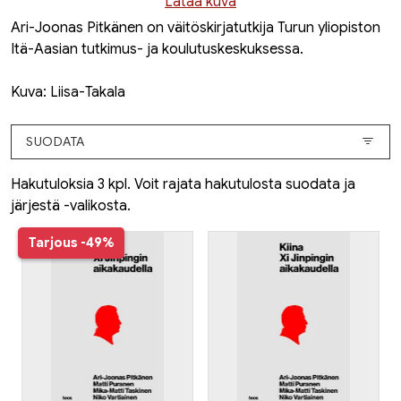
Lataa kuva
Ari-Joonas Pitkänen on väitöskirjatutkija Turun yliopiston
Itä-Aasian tutkimus- ja koulutuskeskuksessa.
Kuva: Liisa-Takala
SUODATA
Hakutuloksia 3 kpl. Voit rajata hakutulosta suodata ja
järjestä -valikosta.
Tarjous
-49%