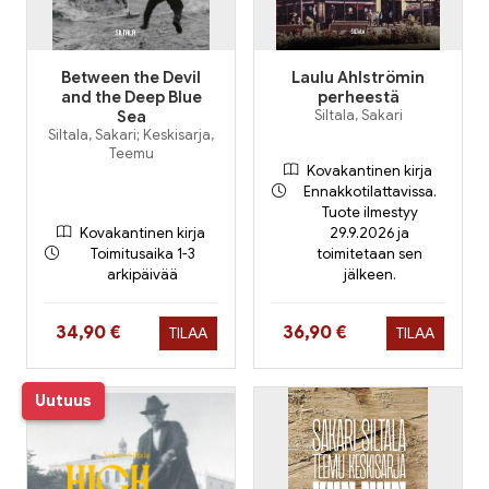
Between the Devil
Laulu Ahlströmin
and the Deep Blue
perheestä
Sea
Siltala, Sakari
Siltala, Sakari; Keskisarja,
Teemu
Kovakantinen kirja
Ennakkotilattavissa.
Tuote ilmestyy
Kovakantinen kirja
29.9.2026 ja
Toimitusaika 1-3
toimitetaan sen
arkipäivää
jälkeen.
Hinta nyt
Hinta nyt
34,90 €
36,90 €
TILAA
TILAA
Uutuus