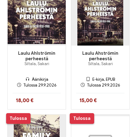
Laulu Ahlströmin
Laulu Ahströmin
perheestä
perheestä
Siltala, Sakari
Siltala, Sakari
Äänikirja
E-kirja, EPUB
Tulossa 29.9.2026
Tulossa 29.9.2026
Hinta nyt
Hinta nyt
18,00 €
15,00 €
Tulossa
Tulossa