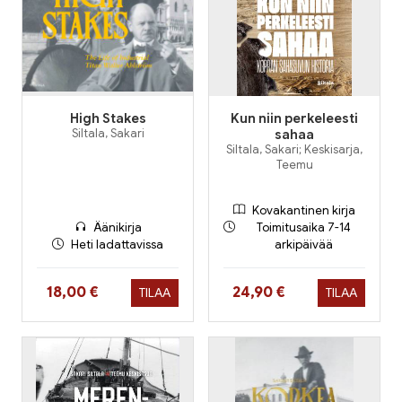
High Stakes
Kun niin perkeleesti
Siltala, Sakari
sahaa
Siltala, Sakari; Keskisarja,
Teemu
Kovakantinen kirja
Äänikirja
Toimitusaika 7-14
Heti ladattavissa
arkipäivää
Hinta nyt
Hinta nyt
18,00 €
24,90 €
TILAA
TILAA