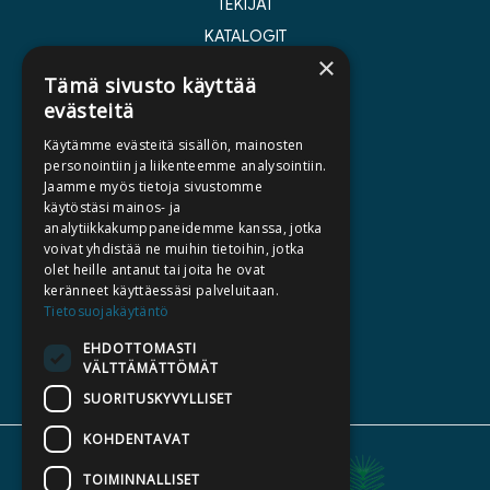
TEKIJÄT
KATALOGIT
×
AJANKOHTAISTA
Tämä sivusto käyttää
evästeitä
HALUATKO KIRJAILIJAKSI
Käytämme evästeitä sisällön, mainosten
KIRJA TILAUSTYÖNÄ
personointiin ja liikenteemme analysointiin.
Jaamme myös tietoja sivustomme
MEDIALLE
käytöstäsi mainos- ja
LASKUTUSOSOITTEET
analytiikkakumppaneidemme kanssa, jotka
voivat yhdistää ne muihin tietoihin, jotka
olet heille antanut tai joita he ovat
SILTALA.FI
keränneet käyttäessäsi palveluitaan.
Tietosuojakäytäntö
E-JA ÄÄNIKIRJAT
ENNAKKOTILATTAVAT
EHDOTTOMASTI
VÄLTTÄMÄTTÖMÄT
LAHJAKORTTI
SUORITUSKYVYLLISET
KOHDENTAVAT
TOIMINNALLISET