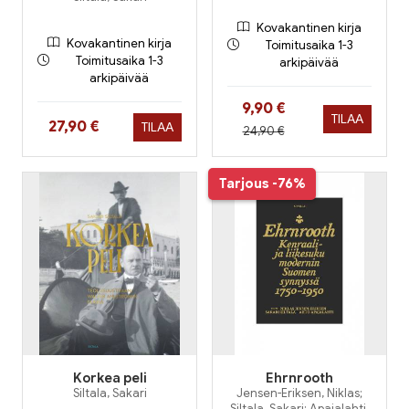
Kovakantinen kirja
Kovakantinen kirja
Toimitusaika 1-3
Toimitusaika 1-3
arkipäivää
arkipäivää
Hinta nyt
9,90 €
TILAA
Hinta nyt
27,90 €
TILAA
Hinta aiemmin
24,90 €
Tarjous
-76%
Korkea peli
Ehrnrooth
Siltala, Sakari
Jensen-Eriksen, Niklas;
Siltala, Sakari; Apajalahti,