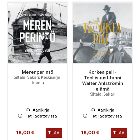
Merenperintö
Korkea peli -
Siltala, Sakari; Keskisarja,
Teollisuustitaani
Teemu
Walter Ahlströmin
elämä
Siltala, Sakari
Äänikirja
Äänikirja
Heti ladattavissa
Heti ladattavissa
Hinta nyt
Hinta nyt
18,00 €
18,00 €
TILAA
TILAA