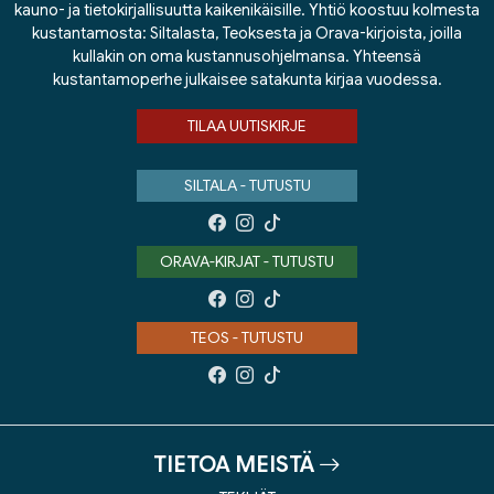
kauno- ja tietokirjallisuutta kaikenikäisille. Yhtiö koostuu kolmesta
kustantamosta: Siltalasta, Teoksesta ja Orava-kirjoista, joilla
kullakin on oma kustannusohjelmansa. Yhteensä
kustantamoperhe julkaisee satakunta kirjaa vuodessa.
TILAA UUTISKIRJE
SILTALA - TUTUSTU
ORAVA-KIRJAT - TUTUSTU
TEOS - TUTUSTU
TIETOA MEISTÄ