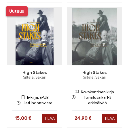
Uutuus
High Stakes
High Stakes
Siltala, Sakari
Siltala, Sakari
Kovakantinen kirja
E-kirja, EPUB
Toimitusaika 1-3
Heti ladattavissa
arkipäivää
Hinta nyt
Hinta nyt
15,00 €
24,90 €
TILAA
TILAA