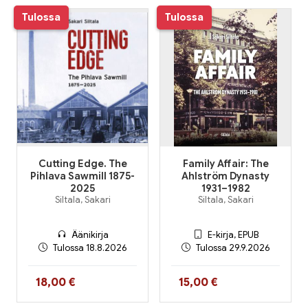
Tulossa
Tulossa
Cutting Edge. The
Family Affair: The
Pihlava Sawmill 1875-
Ahlström Dynasty
2025
1931–1982
Siltala, Sakari
Siltala, Sakari
Äänikirja
E-kirja, EPUB
Tulossa 18.8.2026
Tulossa 29.9.2026
Hinta nyt
Hinta nyt
18,00 €
15,00 €