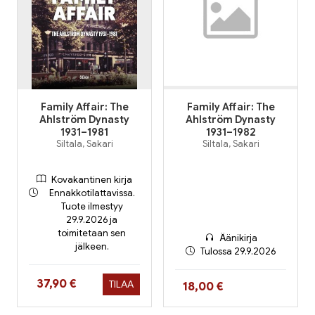
Family Affair: The
Family Affair: The
Ahlström Dynasty
Ahlström Dynasty
1931–1981
1931–1982
Siltala, Sakari
Siltala, Sakari
Kovakantinen kirja
Ennakkotilattavissa.
Tuote ilmestyy
29.9.2026 ja
toimitetaan sen
Äänikirja
jälkeen.
Tulossa 29.9.2026
Hinta nyt
37,90 €
TILAA
Hinta nyt
18,00 €