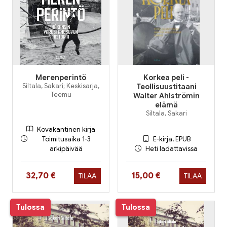
Merenperintö
Korkea peli -
Siltala, Sakari; Keskisarja,
Teollisuustitaani
Teemu
Walter Ahlströmin
elämä
Siltala, Sakari
Kovakantinen kirja
Toimitusaika 1-3
E-kirja, EPUB
arkipäivää
Heti ladattavissa
Hinta nyt
Hinta nyt
32,70 €
15,00 €
TILAA
TILAA
Tulossa
Tulossa