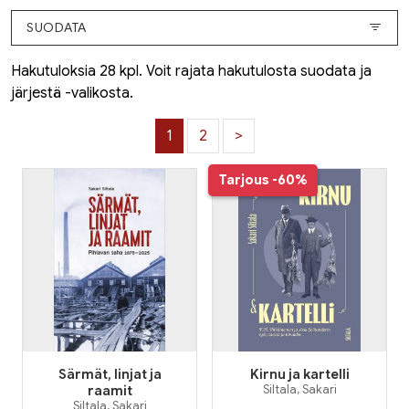
SUODATA
Hakutuloksia 28 kpl. Voit rajata hakutulosta suodata ja
järjestä -valikosta.
1
2
>
Tarjous
-60%
Särmät, linjat ja
Kirnu ja kartelli
raamit
Siltala, Sakari
Siltala, Sakari