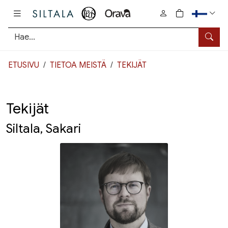
Pääsisältö
0
tuotetta osto
Hae
ETUSIVU
TIETOA MEISTÄ
TEKIJÄT
Tekijät
Siltala, Sakari