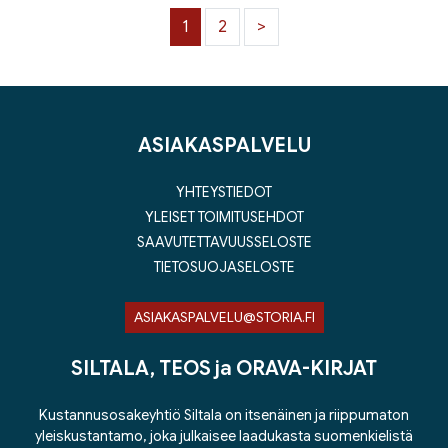
1
2
>
ASIAKASPALVELU
YHTEYSTIEDOT
YLEISET TOIMITUSEHDOT
SAAVUTETTAVUUSSELOSTE
TIETOSUOJASELOSTE
ASIAKASPALVELU@STORIA.FI
SILTALA, TEOS ja ORAVA-KIRJAT
Kustannusosakeyhtiö Siltala on itsenäinen ja riippumaton
yleiskustantamo, joka julkaisee laadukasta suomenkielistä