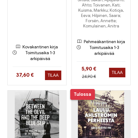
Ahto; Toivanen, Kati;
Kuisma, Markku; Kotioja,
Eeva; Hilpinen, Saara;
Forsén, Annette;
Komulainen, Anitra
Pehmeäkantinen kirja
Kovakantinen kirja
Toimitusaika 1-3
Toimitusaika 1-3
arkipäivää
arkipäivää
Hinta nyt
5,90 €
TILAA
Hinta nyt
37,60 €
TILAA
Hinta aiemmin
24,90 €
Tulossa