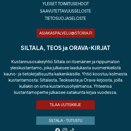
YLEISET TOIMITUSEHDOT
SAAVUTETTAVUUSSELOSTE
TIETOSUOJASELOSTE
ASIAKASPALVELU@STORIA.FI
SILTALA, TEOS ja ORAVA-KIRJAT
Kustannusosakeyhtiö Siltala on itsenäinen ja riippumaton
yleiskustantamo, joka julkaisee laadukasta suomenkielistä
kauno- ja tietokirjallisuutta kaikenikäisille. Yhtiö koostuu kolmesta
kustantamosta: Siltalasta, Teoksesta ja Orava-kirjoista, joilla
kullakin on oma kustannusohjelmansa. Yhteensä
kustantamoperhe julkaisee satakunta kirjaa vuodessa.
TILAA UUTISKIRJE
SILTALA - TUTUSTU