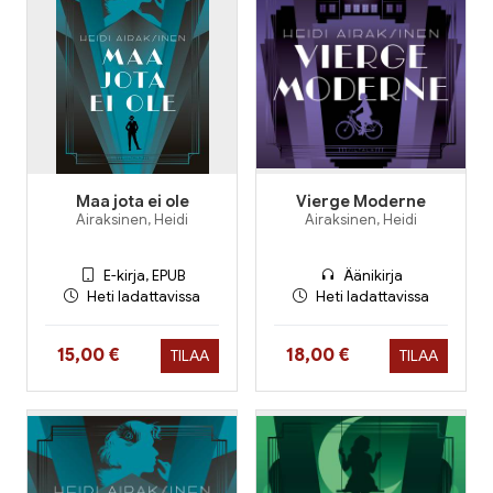
Maa jota ei ole
Vierge Moderne
Airaksinen, Heidi
Airaksinen, Heidi
E-kirja, EPUB
Äänikirja
Heti ladattavissa
Heti ladattavissa
Hinta nyt
Hinta nyt
15,00 €
18,00 €
TILAA
TILAA