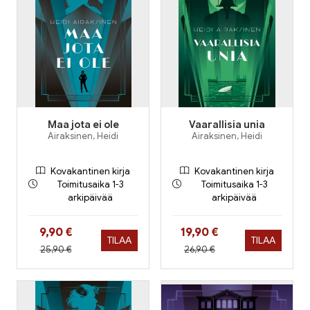
Maa jota ei ole
Vaarallisia unia
Airaksinen, Heidi
Airaksinen, Heidi
Kovakantinen kirja
Kovakantinen kirja
Toimitusaika 1-3
Toimitusaika 1-3
arkipäivää
arkipäivää
Hinta nyt
Hinta nyt
9,90 €
19,90 €
TILAA
TILAA
Hinta aiemmin
Hinta aiemmin
25,90 €
26,90 €