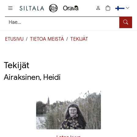
Pääsisältö
0
tuotetta osto
Hae
ETUSIVU
TIETOA MEISTÄ
TEKIJÄT
Tekijät
Airaksinen, Heidi