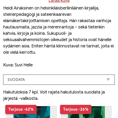
Lataa kuva
Heidi Airaksinen on helsinkiläisberliiniläinen kirjailija,
steinerpedagogi ja sateenkaarevan
elämäkertakirjoittamisen opettaja. Hän rakastaa vanhoja
hautausmaita, jazzia ja merenrantoja – sekä tietenkin
kahvia, kirjoja ja koiria. Sukupuoli- ja
seksuaalivähemmistöjen oikeudet ja historia ovat hänelle
sydämen asia. Eniten häntä kiinnostavat ne tarinat, joita ei
ole vielä kerrottu.
Kuva: Suvi Helle
SUODATA
Hakutuloksia 7 kpl. Voit rajata hakutulosta suodata ja
järjestä -valikosta.
Tarjous
-62%
Tarjous
-26%