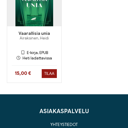
Vaarallisia unia
Airaksinen, Heidi
E-kirja, EPUB
Heti ladattavissa
Hinta nyt
15,00 €
TILAA
ASIAKASPALVELU
YHTEYSTIEDOT