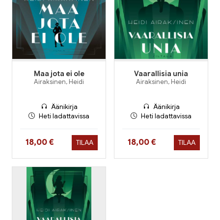
Maa jota ei ole
Vaarallisia unia
Airaksinen, Heidi
Airaksinen, Heidi
Äänikirja
Äänikirja
Heti ladattavissa
Heti ladattavissa
Hinta nyt
Hinta nyt
18,00 €
18,00 €
TILAA
TILAA