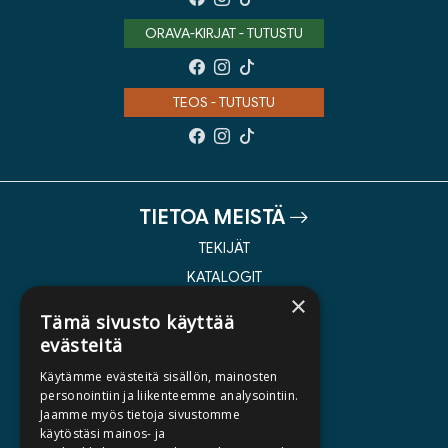
ORAVA-KIRJAT - TUTUSTU
TEOS - TUTUSTU
TIETOA MEISTÄ
TEKIJÄT
KATALOGIT
×
AJANKOHTAISTA
Tämä sivusto käyttää
evästeitä
HALUATKO KIRJAILIJAKSI
Käytämme evästeitä sisällön, mainosten
KIRJA TILAUSTYÖNÄ
personointiin ja liikenteemme analysointiin.
Jaamme myös tietoja sivustomme
MEDIALLE
käytöstäsi mainos- ja
LASKUTUSOSOITTEET