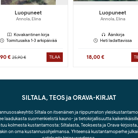
Luopuneet
Luopuneet
Annola, Elina
Annola, Elina
Kovakantinen kirja
Äänikirja
Toimitusaika 1-3 arkipäivää
Heti ladattavissa
Hinta aiemmin
inta nyt
Hinta nyt
,90 €
18,00 €
TILAA
T
25,90 €
SILTALA, TEOS ja ORAVA-KIRJAT
nnusosakeyhtiö Siltala on itsenäinen ja riippumaton yleiskustantamo
ee laadukasta suomenkielistä kauno- ja tietokirjallisuutta kaikenikäisill
tuu kolmesta kustantamosta: Siltalasta, Teoksesta ja Orava-kirjoista, j
lakin on oma kustannusohjelmansa. Yhteensä kustantamoperhe julka