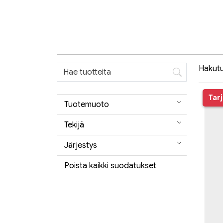
Hakutul
Tar
Tuotemuoto
Tekijä
Järjestys
Poista kaikki suodatukset