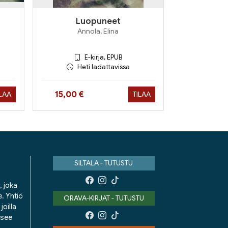
Luopuneet
Annola, Elina
E-kirja, EPUB
Heti ladattavissa
Hinta nyt
15,00 €
ILAA
TILAA
SILTALA - TUTUSTU
, joka
e. Yhtiö
ORAVA-KIRJAT - TUTUSTU
oilla
isee