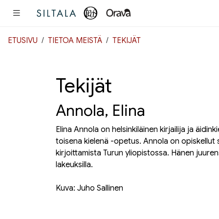
Pääsisältö
ETUSIVU
TIETOA MEISTÄ
TEKIJÄT
Tekijät
Annola, Elina
Elina Annola on helsinkiläinen kirjailija ja äidin
toisena kielenä -opetus. Annola on opiskellut s
kirjoittamista Turun yliopistossa. Hänen juur
lakeuksilla.
Kuva: Juho Sallinen