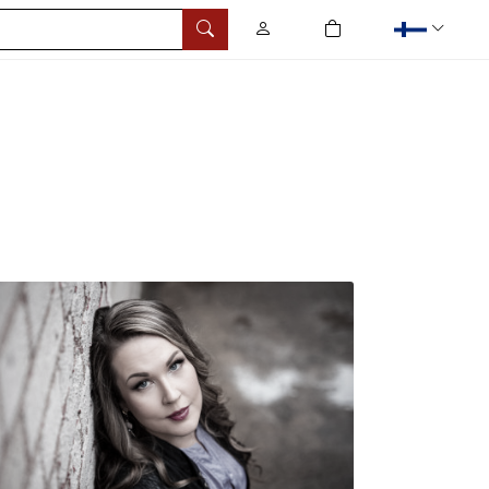
0
tuotetta ostoskorissa
Hae