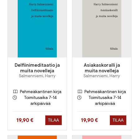
Delfiinimeditaatio ja
Asiakaskoralli ja
muita novelleja
muita novelleja
Salmenniemi, Harry
Salmenniemi, Harry
Pehmeäkantinen kirja
Pehmeäkantinen kirja
Toimitusaika 7-14
Toimitusaika 7-14
arkipäivää
arkipäivää
Hinta nyt
Hinta nyt
19,90 €
19,90 €
TILAA
TILAA