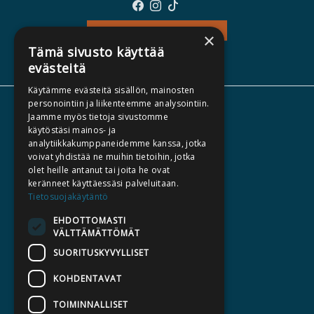
TEOS - TUTUSTU
×
Tämä sivusto käyttää
evästeitä
Käytämme evästeitä sisällön, mainosten
personointiin ja liikenteemme analysointiin.
TIETOA MEISTÄ
Jaamme myös tietoja sivustomme
käytöstäsi mainos- ja
TEKIJÄT
analytiikkakumppaneidemme kanssa, jotka
KATALOGIT
voivat yhdistää ne muihin tietoihin, jotka
olet heille antanut tai joita he ovat
AJANKOHTAISTA
keränneet käyttäessäsi palveluitaan.
Tietosuojakäytäntö
HALUATKO KIRJAILIJAKSI
EHDOTTOMASTI
KIRJA TILAUSTYÖNÄ
VÄLTTÄMÄTTÖMÄT
MEDIALLE
SUORITUSKYVYLLISET
LASKUTUSOSOITTEET
KOHDENTAVAT
TOIMINNALLISET
SILTALA.FI