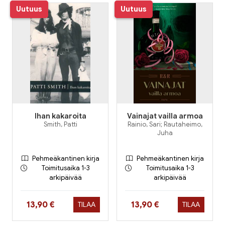
Uutuus
Uutuus
Ihan kakaroita
Vainajat vailla armoa
Smith, Patti
Rainio, Sari; Rautaheimo,
Juha
Pehmeäkantinen kirja
Pehmeäkantinen kirja
Toimitusaika 1-3
Toimitusaika 1-3
arkipäivää
arkipäivää
Hinta nyt
Hinta nyt
13,90 €
13,90 €
TILAA
TILAA