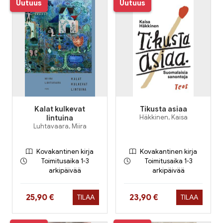
Uutuus
Uutuus
Kalat kulkevat
Tikusta asiaa
lintuina
Häkkinen, Kaisa
Luhtavaara, Miira
Kovakantinen kirja
Kovakantinen kirja
Toimitusaika 1-3
Toimitusaika 1-3
arkipäivää
arkipäivää
Hinta nyt
Hinta nyt
25,90 €
23,90 €
TILAA
TILAA