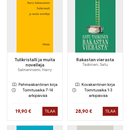
Tulikristalli ja muita
Rakastan vierasta
novelleja
Taskinen, Satu
Salmenniemi, Harry
Pehmeäkantinen kirja
Kovakantinen kirja
Toimitusaika 7-14
Toimitusaika 1-3
arkipäivää
arkipäivää
Hinta nyt
Hinta nyt
19,90 €
28,90 €
TILAA
TILAA