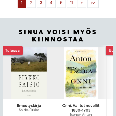
1
2
3
4
5
11
>
>>
SINUA VOISI MYÖS
KIINNOSTAA
Tuoteluettelon alku
Tulossa
Uut
Ilmestyskirja
Onni. Valitut novellit
Saisio, Pirkko
1880-1903
Tsehov, Anton