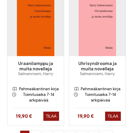
Uraanilamppu ja
Uhrisyndrooma ja
muita novelleja
muita novelleja
Salmenniemi, Harry
Salmenniemi, Harry
Pehmeäkantinen kirja
Pehmeäkantinen kirja
Toimitusaika 7-14
Toimitusaika 7-14
arkipäivää
arkipäivää
Hinta nyt
Hinta nyt
19,90 €
19,90 €
TILAA
TILAA