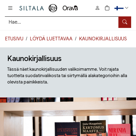
Pääsisältö
0
tuotetta osto
Hae
ETUSIVU
LÖYDÄ LUETTAVAA
KAUNOKIRJALLISUUS
Kaunokirjallisuus
Tässä näet kaunokirjallisuuden valikoimamme. Voit rajata
tuotteita suodatinvalikosta tai siirtymällä alakategorioihin alla
olevista painikkeista.