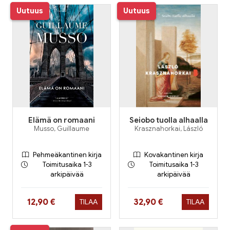
Uutuus
Uutuus
Elämä on romaani
Seiobo tuolla alhaalla
Musso, Guillaume
Krasznahorkai, László
Pehmeäkantinen kirja
Kovakantinen kirja
Toimitusaika 1-3
Toimitusaika 1-3
arkipäivää
arkipäivää
Hinta nyt
Hinta nyt
12,90 €
32,90 €
TILAA
TILAA