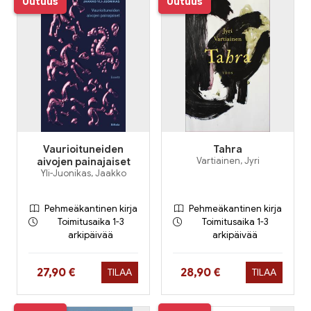
Uutuus
Uutuus
Vaurioituneiden
Tahra
aivojen painajaiset
Vartiainen, Jyri
Yli-Juonikas, Jaakko
Pehmeäkantinen kirja
Pehmeäkantinen kirja
Toimitusaika 1-3
Toimitusaika 1-3
arkipäivää
arkipäivää
Hinta nyt
Hinta nyt
27,90 €
28,90 €
TILAA
TILAA