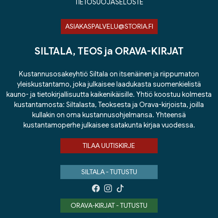
TIETOSUOJASELOSTE
ASIAKASPALVELU@STORIA.FI
SILTALA, TEOS ja ORAVA-KIRJAT
Kustannusosakeyhtiö Siltala on itsenäinen ja riippumaton
yleiskustantamo, joka julkaisee laadukasta suomenkielistä
kauno- ja tietokirjallisuutta kaikenikäisille. Yhtiö koostuu kolmesta
kustantamosta: Siltalasta, Teoksesta ja Orava-kirjoista, joilla
kullakin on oma kustannusohjelmansa. Yhteensä
kustantamoperhe julkaisee satakunta kirjaa vuodessa.
TILAA UUTISKIRJE
SILTALA - TUTUSTU
ORAVA-KIRJAT - TUTUSTU