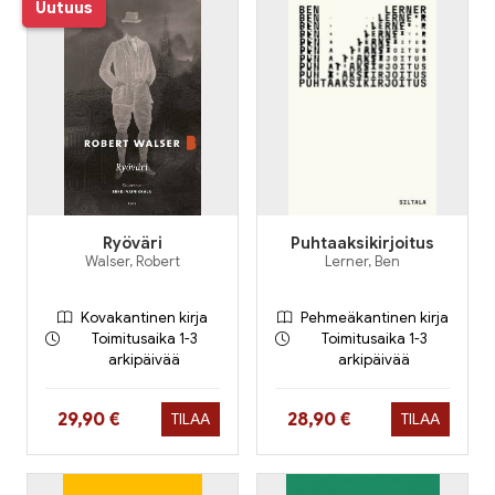
Uutuus
Ryöväri
Puhtaaksikirjoitus
Walser, Robert
Lerner, Ben
Kovakantinen kirja
Pehmeäkantinen kirja
Toimitusaika 1-3
Toimitusaika 1-3
arkipäivää
arkipäivää
Hinta nyt
Hinta nyt
29,90 €
28,90 €
TILAA
TILAA