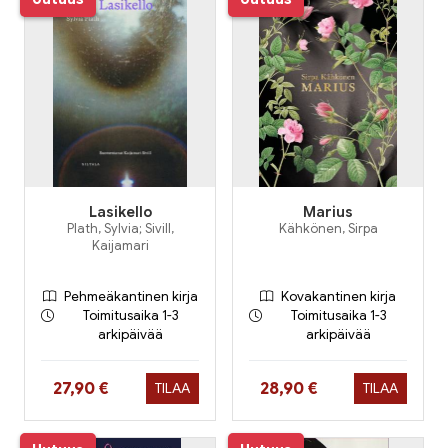
Lasikello
Marius
Plath, Sylvia; Sivill,
Kähkönen, Sirpa
Kaijamari
Pehmeäkantinen kirja
Kovakantinen kirja
Toimitusaika 1-3
Toimitusaika 1-3
arkipäivää
arkipäivää
Hinta nyt
Hinta nyt
27,90 €
28,90 €
TILAA
TILAA