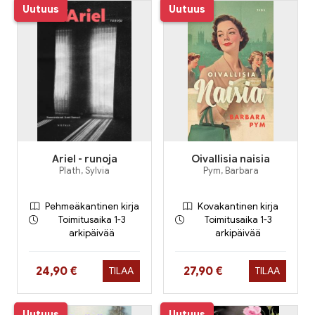
Uutuus
Uutuus
Ariel - runoja
Oivallisia naisia
Plath, Sylvia
Pym, Barbara
Pehmeäkantinen kirja
Kovakantinen kirja
Toimitusaika 1-3
Toimitusaika 1-3
arkipäivää
arkipäivää
Hinta nyt
Hinta nyt
24,90 €
27,90 €
TILAA
TILAA
Uutuus
Uutuus