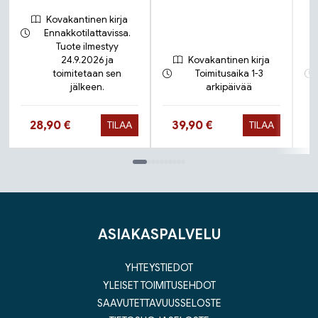
Kovakantinen kirja
Ennakkotilattavissa.
Tuote ilmestyy
24.9.2026 ja
Kovakantinen kirja
toimitetaan sen
Toimitusaika 1-3
jälkeen.
arkipäivää
Hinta nyt
Hinta nyt
28,90 €
39,90 €
TILAA
TILAA
Tuoteluettelon loppu
ASIAKASPALVELU
YHTEYSTIEDOT
YLEISET TOIMITUSEHDOT
SAAVUTETTAVUUSSELOSTE