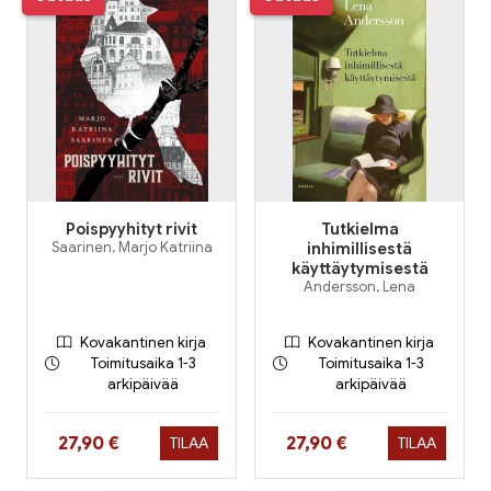
Poispyyhityt rivit
Tutkielma
Saarinen, Marjo Katriina
inhimillisestä
käyttäytymisestä
Andersson, Lena
Kovakantinen kirja
Kovakantinen kirja
Toimitusaika 1-3
Toimitusaika 1-3
arkipäivää
arkipäivää
Hinta nyt
Hinta nyt
27,90 €
27,90 €
TILAA
TILAA