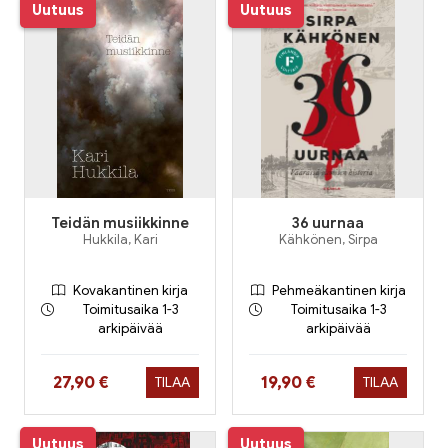
Uutuus
Uutuus
Teidän musiikkinne
36 uurnaa
Hukkila, Kari
Kähkönen, Sirpa
Kovakantinen kirja
Pehmeäkantinen kirja
Toimitusaika 1-3
Toimitusaika 1-3
arkipäivää
arkipäivää
Hinta nyt
Hinta nyt
27,90 €
19,90 €
TILAA
TILAA
Uutuus
Uutuus