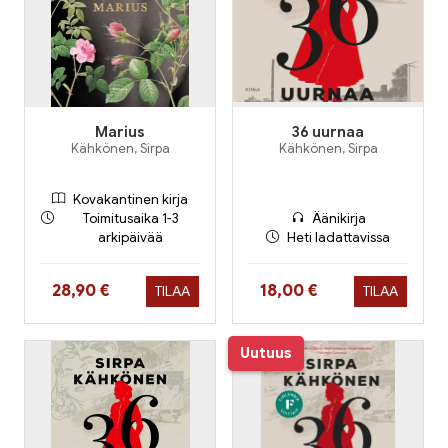
Marius
36 uurnaa
Kähkönen, Sirpa
Kähkönen, Sirpa
Kovakantinen kirja
Toimitusaika 1-3
Äänikirja
arkipäivää
Heti ladattavissa
Hinta nyt
Hinta nyt
28,90 €
18,00 €
TILAA
TILAA
Uutuus