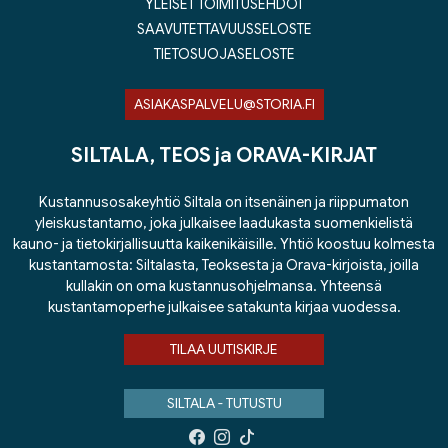
YLEISET TOIMITUSEHDOT
SAAVUTETTAVUUSSELOSTE
TIETOSUOJASELOSTE
ASIAKASPALVELU@STORIA.FI
SILTALA, TEOS ja ORAVA-KIRJAT
Kustannusosakeyhtiö Siltala on itsenäinen ja riippumaton
yleiskustantamo, joka julkaisee laadukasta suomenkielistä
kauno- ja tietokirjallisuutta kaikenikäisille. Yhtiö koostuu kolmesta
kustantamosta: Siltalasta, Teoksesta ja Orava-kirjoista, joilla
kullakin on oma kustannusohjelmansa. Yhteensä
kustantamoperhe julkaisee satakunta kirjaa vuodessa.
TILAA UUTISKIRJE
SILTALA - TUTUSTU