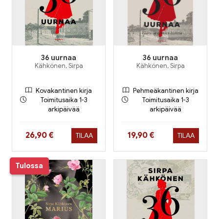
36 uurnaa
36 uurnaa
Kähkönen, Sirpa
Kähkönen, Sirpa
Kovakantinen kirja
Pehmeäkantinen kirja
Toimitusaika 1-3
Toimitusaika 1-3
arkipäivää
arkipäivää
Hinta nyt
Hinta nyt
26,90 €
19,90 €
TILAA
TILAA
Tulossa