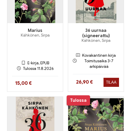
Marius
36 uurnaa
Kähkönen, Sirpa
(signeerattu)
Kähkönen, Sirpa
Kovakantinen kirja
Toimitusaika 3-7
E-kirja, EPUB
arkipäivää
Tulossa 11.8.2026
Hinta nyt
26,90 €
TILAA
Hinta nyt
15,00 €
Tulossa