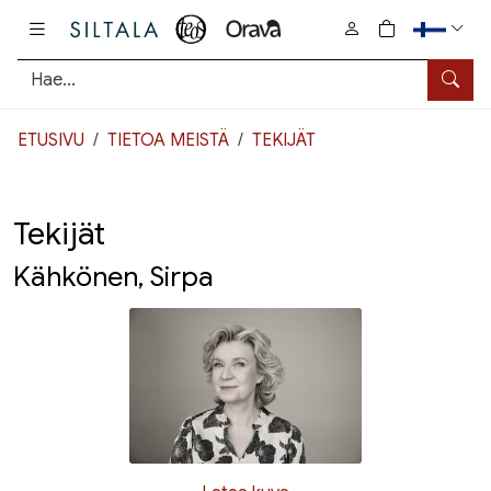
Pääsisältö
0
tuotetta osto
Hae
ETUSIVU
TIETOA MEISTÄ
TEKIJÄT
Tekijät
Kähkönen, Sirpa