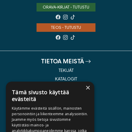
ORAVA-KIRJAT - TUTUSTU
TEOS - TUTUSTU
TIETOA MEISTÄ
TEKIJÄT
KATALOGIT
×
AJANKOHTAISTA
Tämä sivusto käyttää
evästeitä
HALUATKO KIRJAILIJAKSI
Käytämme evästeitä sisällön, mainosten
KIRJA TILAUSTYÖNÄ
personointiin ja liikenteemme analysointiin.
Jaamme myös tietoja sivustomme
MEDIALLE
käytöstäsi mainos- ja
LASKUTUSOSOITTEET
analytiikkakumppaneidemme kanssa, jotka