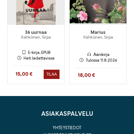
36 uurnaa
Marius
Kähkönen, Sirpa
Kähkönen, Sirpa
E-kirja, EPUB
Äänikirja
Heti ladattavissa
Tulossa 11.8.2026
Hinta nyt
15,00 €
TILAA
Hinta nyt
18,00 €
ASIAKASPALVELU
YHTEYSTIEDOT