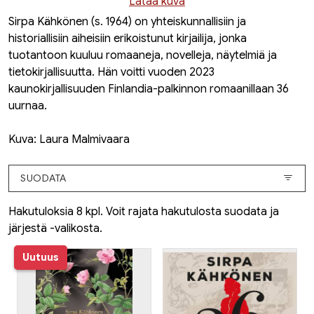
Lataa kuva
Sirpa Kähkönen (s. 1964) on yhteiskunnallisiin ja
historiallisiin aiheisiin erikoistunut kirjailija, jonka
tuotantoon kuuluu romaaneja, novelleja, näytelmiä ja
tietokirjallisuutta. Hän voitti vuoden 2023
kaunokirjallisuuden Finlandia-palkinnon romaanillaan 36
uurnaa.
Kuva: Laura Malmivaara
SUODATA
Hakutuloksia 8 kpl. Voit rajata hakutulosta suodata ja
järjestä -valikosta.
Uutuus