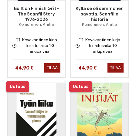
Built on Finnish Grit -
Kyllä se oli semmonen
The Scanfil Story
savotta. Scanfilin
1976-2026
historia
Komulainen, Anitra
Komulainen, Anitra
Kovakantinen kirja
Kovakantinen kirja
Toimitusaika 1-3
Toimitusaika 1-3
arkipäivää
arkipäivää
Hinta nyt
Hinta nyt
44,90 €
44,90 €
TILAA
TILAA
Uutuus
Uutuus