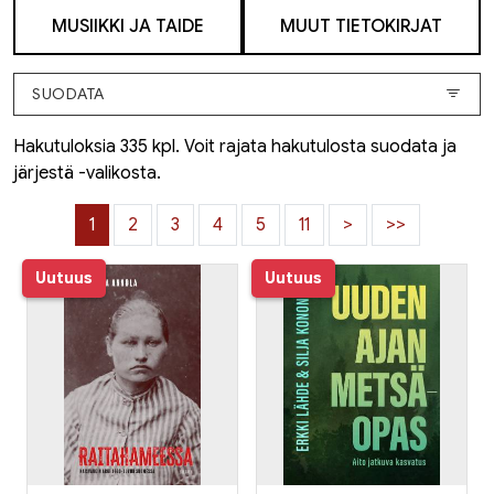
MUSIIKKI JA TAIDE
MUUT TIETOKIRJAT
SUODATA
Hakutuloksia 335 kpl. Voit rajata hakutulosta suodata ja
järjestä -valikosta.
1
2
3
4
5
11
>
>>
Uutuus
Uutuus