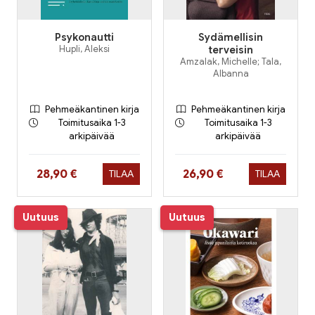
Psykonautti
Sydämellisin
Hupli, Aleksi
terveisin
Amzalak, Michelle; Tala,
Albanna
Pehmeäkantinen kirja
Pehmeäkantinen kirja
Toimitusaika 1-3
Toimitusaika 1-3
arkipäivää
arkipäivää
Hinta nyt
Hinta nyt
28,90 €
26,90 €
TILAA
TILAA
Uutuus
Uutuus