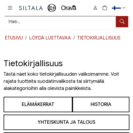
Pääsisältö
0
tuotetta osto
Hae
ETUSIVU
LÖYDÄ LUETTAVAA
TIETOKIRJALLISUUS
Tietokirjallisuus
Tästä näet koko tietokirjallisuuden valikoimamme. Voit
rajata tuotteita suodatinvalikosta tai siirtymällä
alakategorioihin alla olevista painikkeista.
ELÄMÄKERRAT
HISTORIA
YHTEISKUNTA JA TALOUS