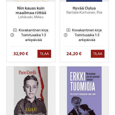
Niin kauas kuin
Hyvää Oulua
maailmaa riittää
Rantala-Korhonen, Piia
Lohikoski, Mikko
Kovakantinen kirja
Kovakantinen kirja
Toimitusaika 1-3
Toimitusaika 1-3
arkipäivää
arkipäivää
Hinta nyt
Hinta nyt
32,90 €
24,20 €
TILAA
TILAA