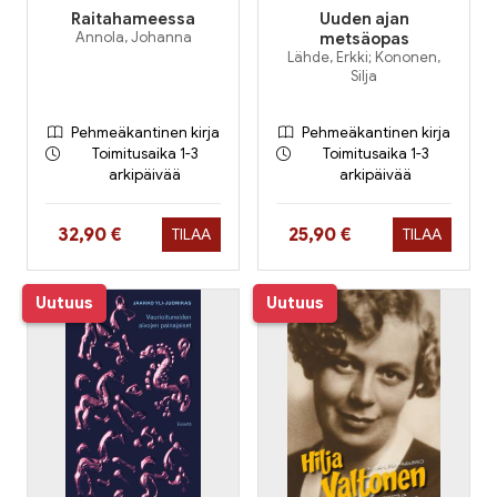
Raitahameessa
Uuden ajan
Annola, Johanna
metsäopas
Lähde, Erkki; Kononen,
Silja
Pehmeäkantinen kirja
Pehmeäkantinen kirja
Toimitusaika 1-3
Toimitusaika 1-3
arkipäivää
arkipäivää
Hinta nyt
Hinta nyt
32,90 €
25,90 €
TILAA
TILAA
Uutuus
Uutuus