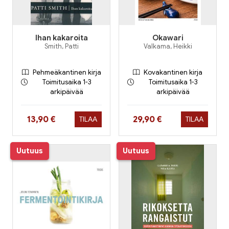
Ihan kakaroita
Okawari
Smith, Patti
Valkama, Heikki
Pehmeäkantinen kirja
Kovakantinen kirja
Toimitusaika 1-3
Toimitusaika 1-3
arkipäivää
arkipäivää
Hinta nyt
Hinta nyt
13,90 €
29,90 €
TILAA
TILAA
Uutuus
Uutuus