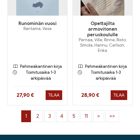
Runominän vuosi
Opettajilta
Rantama, Vesa
armovitonen
peruskoululle
Pernaa, Ville; Rinne, Risto;
Simola, Hannu; Carlson,
Erika
Pehmeäkantinen kirja
Pehmeäkantinen kirja
Toimitusaika 1-3
Toimitusaika 1-3
arkipäivää
arkipäivää
Hinta nyt
Hinta nyt
27,90 €
28,90 €
TILAA
TILAA
1
2
3
4
5
11
>
>>