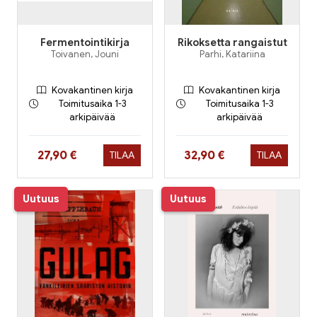
Fermentointikirja
Rikoksetta rangaistut
Toivanen, Jouni
Parhi, Katariina
Kovakantinen kirja
Kovakantinen kirja
Toimitusaika 1-3
Toimitusaika 1-3
arkipäivää
arkipäivää
Hinta nyt
Hinta nyt
27,90 €
32,90 €
TILAA
TILAA
Uutuus
Uutuus