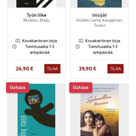
Työn liike
Inisijät
Wuokko, Maiju
Huldén, Lena; Kauppinen,
Touko
Kovakantinen kirja
Kovakantinen kirja
Toimitusaika 1-3
Toimitusaika 1-3
arkipäivää
arkipäivää
Hinta nyt
Hinta nyt
26,90 €
29,90 €
TILAA
TILAA
Uutuus
Uutuus