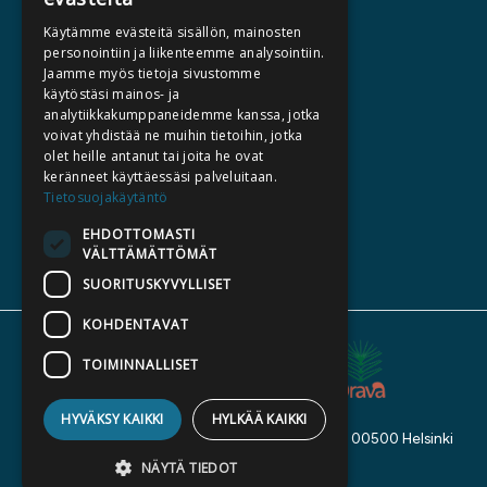
HALUATKO KIRJAILIJAKSI
Käytämme evästeitä sisällön, mainosten
KIRJA TILAUSTYÖNÄ
personointiin ja liikenteemme analysointiin.
Jaamme myös tietoja sivustomme
MEDIALLE
käytöstäsi mainos- ja
LASKUTUSOSOITTEET
analytiikkakumppaneidemme kanssa, jotka
voivat yhdistää ne muihin tietoihin, jotka
olet heille antanut tai joita he ovat
SILTALA.FI
keränneet käyttäessäsi palveluitaan.
Tietosuojakäytäntö
E-JA ÄÄNIKIRJAT
ENNAKKOTILATTAVAT
EHDOTTOMASTI
VÄLTTÄMÄTTÖMÄT
LAHJAKORTTI
SUORITUSKYVYLLISET
KOHDENTAVAT
TOIMINNALLISET
HYVÄKSY KAIKKI
HYLKÄÄ KAIKKI
Kustannusosakeyhtiö Siltala, Suvilahdenkatu 7, 00500 Helsinki
© 2026 Siltala
NÄYTÄ TIEDOT