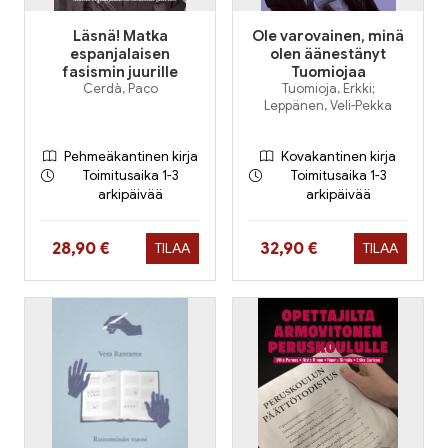
Läsnä! Matka
Ole varovainen, minä
espanjalaisen
olen äänestänyt
fasismin juurille
Tuomiojaa
Cerdà, Paco
Tuomioja, Erkki;
Leppänen, Veli-Pekka
Pehmeäkantinen kirja
Kovakantinen kirja
Toimitusaika 1-3
Toimitusaika 1-3
arkipäivää
arkipäivää
Hinta nyt
Hinta nyt
28,90 €
32,90 €
TILAA
TILAA