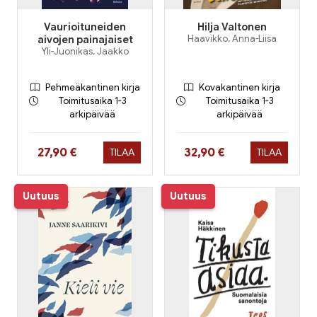
Vaurioituneiden
Hilja Valtonen
aivojen painajaiset
Haavikko, Anna-Liisa
Yli-Juonikas, Jaakko
Pehmeäkantinen kirja
Kovakantinen kirja
Toimitusaika 1-3
Toimitusaika 1-3
arkipäivää
arkipäivää
Hinta nyt
Hinta nyt
27,90 €
32,90 €
TILAA
TILAA
Uutuus
Uutuus