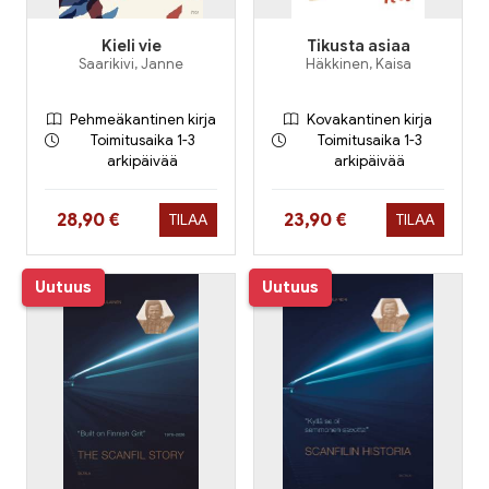
Kieli vie
Tikusta asiaa
Saarikivi, Janne
Häkkinen, Kaisa
Pehmeäkantinen kirja
Kovakantinen kirja
Toimitusaika 1-3
Toimitusaika 1-3
arkipäivää
arkipäivää
Hinta nyt
Hinta nyt
28,90 €
23,90 €
TILAA
TILAA
Uutuus
Uutuus