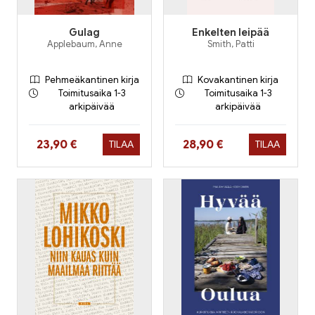
Gulag
Enkelten leipää
Applebaum, Anne
Smith, Patti
Pehmeäkantinen kirja
Kovakantinen kirja
Toimitusaika 1-3
Toimitusaika 1-3
arkipäivää
arkipäivää
Hinta nyt
Hinta nyt
23,90 €
28,90 €
TILAA
TILAA