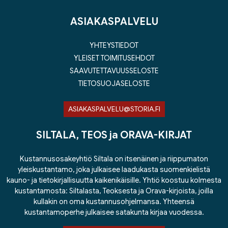
ASIAKASPALVELU
YHTEYSTIEDOT
YLEISET TOIMITUSEHDOT
SAAVUTETTAVUUSSELOSTE
TIETOSUOJASELOSTE
ASIAKASPALVELU@STORIA.FI
SILTALA, TEOS ja ORAVA-KIRJAT
Kustannusosakeyhtiö Siltala on itsenäinen ja riippumaton
yleiskustantamo, joka julkaisee laadukasta suomenkielistä
kauno- ja tietokirjallisuutta kaikenikäisille. Yhtiö koostuu kolmesta
kustantamosta: Siltalasta, Teoksesta ja Orava-kirjoista, joilla
kullakin on oma kustannusohjelmansa. Yhteensä
kustantamoperhe julkaisee satakunta kirjaa vuodessa.