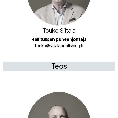
Touko Siltala
Hallituksen puheenjohtaja
touko@siltalapublishing.fi
Teos