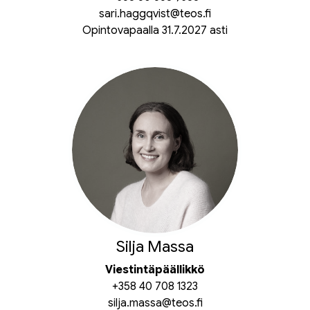
sari.haggqvist@teos.fi
Opintovapaalla 31.7.2027 asti
Silja Massa
Viestintäpäällikkö
+358 40 708 1323
silja.massa@teos.fi