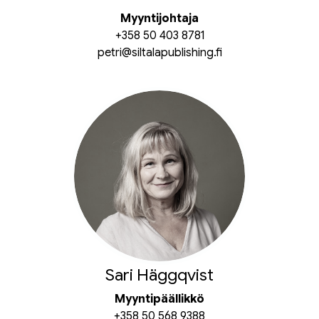
Myyntijohtaja
+358 50 403 8781
petri@siltalapublishing.fi
Sari Häggqvist
Myyntipäällikkö
+358 50 568 9388