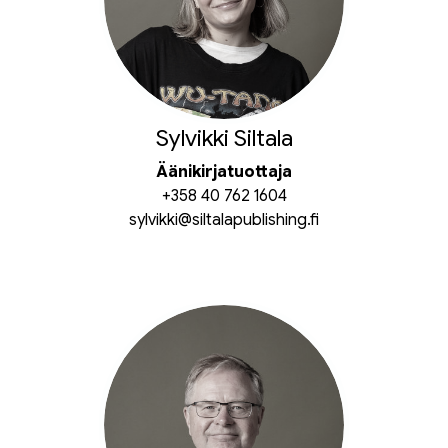
Sylvikki Siltala
Äänikirjatuottaja
+358 40 762 1604
sylvikki@siltalapublishing.fi