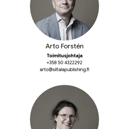
Arto Forstén
Toimitusjohtaja
+358 50 4322292
arto@siltalapublishing.fi