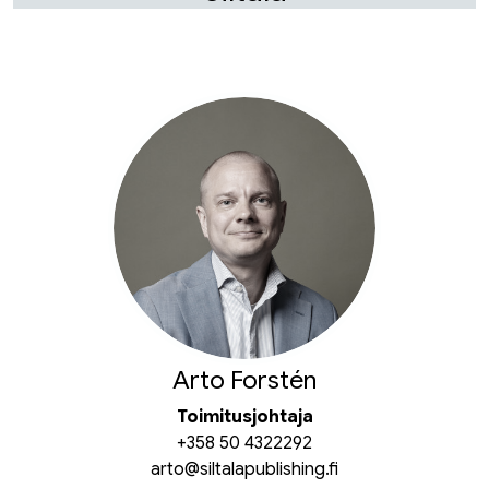
Arto Forstén
Toimitusjohtaja
+358 50 4322292
arto@siltalapublishing.fi