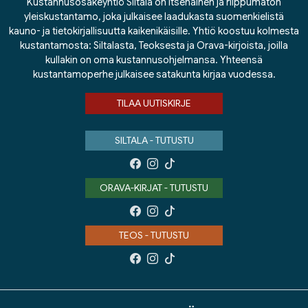
Kustannusosakeyhtiö Siltala on itsenäinen ja riippumaton
yleiskustantamo, joka julkaisee laadukasta suomenkielistä
kauno- ja tietokirjallisuutta kaikenikäisille. Yhtiö koostuu kolmesta
kustantamosta: Siltalasta, Teoksesta ja Orava-kirjoista, joilla
kullakin on oma kustannusohjelmansa. Yhteensä
kustantamoperhe julkaisee satakunta kirjaa vuodessa.
TILAA UUTISKIRJE
SILTALA - TUTUSTU
ORAVA-KIRJAT - TUTUSTU
TEOS - TUTUSTU