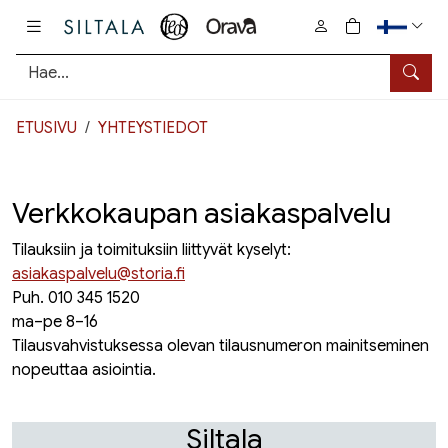
Pääsisältö
0
tuotetta osto
Hae
ETUSIVU
YHTEYSTIEDOT
Verkkokaupan asiakaspalvelu
Tilauksiin ja toimituksiin liittyvät kyselyt:
asiakaspalvelu@storia.fi
Puh. 010 345 1520
ma–pe 8–16
Tilausvahvistuksessa olevan tilausnumeron mainitseminen
nopeuttaa asiointia.
Siltala