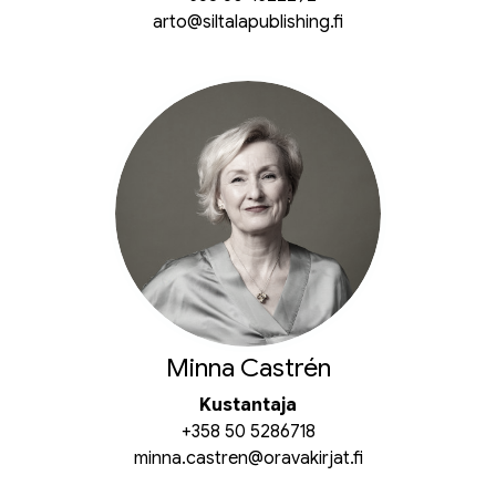
arto@siltalapublishing.fi
Minna Castrén
Kustantaja
+358 50 5286718
minna.castren@oravakirjat.fi