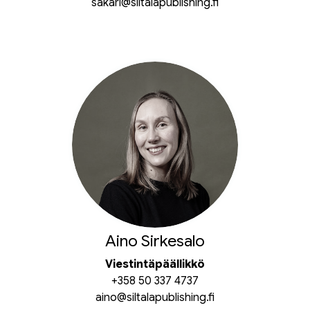
sakari@siltalapublishing.fi
Aino Sirkesalo
Viestintäpäällikkö
+358 50 337 4737
aino@siltalapublishing.fi