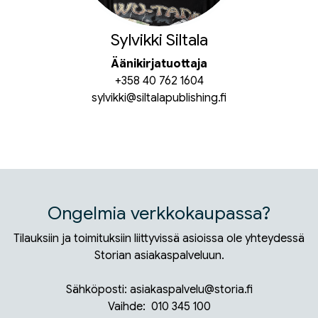
Sylvikki Siltala
Äänikirjatuottaja
+358 40 762 1604
sylvikki@siltalapublishing.fi
Ongelmia verkkokaupassa?
Tilauksiin ja toimituksiin liittyvissä asioissa ole yhteydessä
Storian asiakaspalveluun.
Sähköposti: asiakaspalvelu@storia.fi
Vaihde: 010 345 100