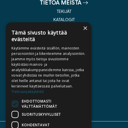
TIETOA MEISTÄ
TEKIJÄT
KATALOGIT
×
AJANKOHTAISTA
Tämä sivusto käyttää
evästeitä
HALUATKO KIRJAILIJAKSI
Käytämme evästeitä sisällön, mainosten
KIRJA TILAUSTYÖNÄ
personointiin ja liikenteemme analysointiin.
Jaamme myös tietoja sivustomme
MEDIALLE
käytöstäsi mainos- ja
LASKUTUSOSOITTEET
analytiikkakumppaneidemme kanssa, jotka
voivat yhdistää ne muihin tietoihin, jotka
olet heille antanut tai joita he ovat
SILTALA.FI
keränneet käyttäessäsi palveluitaan.
Tietosuojakäytäntö
E-JA ÄÄNIKIRJAT
ENNAKKOTILATTAVAT
EHDOTTOMASTI
VÄLTTÄMÄTTÖMÄT
LAHJAKORTTI
SUORITUSKYVYLLISET
KOHDENTAVAT