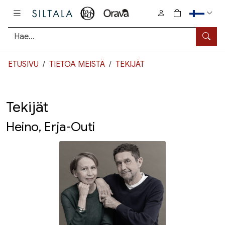
Pääsisältö
0
tuotetta osto
Hae
ETUSIVU
TIETOA MEISTÄ
TEKIJÄT
Tekijät
Heino, Erja-Outi