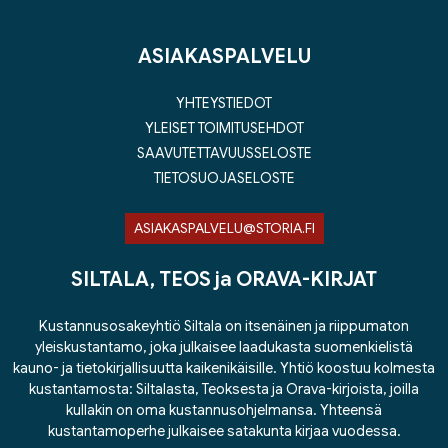
ASIAKASPALVELU
YHTEYSTIEDOT
YLEISET TOIMITUSEHDOT
SAAVUTETTAVUUSSELOSTE
TIETOSUOJASELOSTE
ASIAKASPALVELU@STORIA.FI
SILTALA, TEOS ja ORAVA-KIRJAT
Kustannusosakeyhtiö Siltala on itsenäinen ja riippumaton
yleiskustantamo, joka julkaisee laadukasta suomenkielistä
kauno- ja tietokirjallisuutta kaikenikäisille. Yhtiö koostuu kolmesta
kustantamosta: Siltalasta, Teoksesta ja Orava-kirjoista, joilla
kullakin on oma kustannusohjelmansa. Yhteensä
kustantamoperhe julkaisee satakunta kirjaa vuodessa.