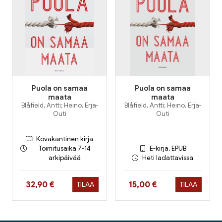
Puola on samaa
Puola on samaa
maata
maata
Blåfield, Antti; Heino, Erja-
Blåfield, Antti; Heino, Erja-
Outi
Outi
Kovakantinen kirja
Toimitusaika 7-14
E-kirja, EPUB
arkipäivää
Heti ladattavissa
Hinta nyt
Hinta nyt
32,90 €
15,00 €
TILAA
TILAA