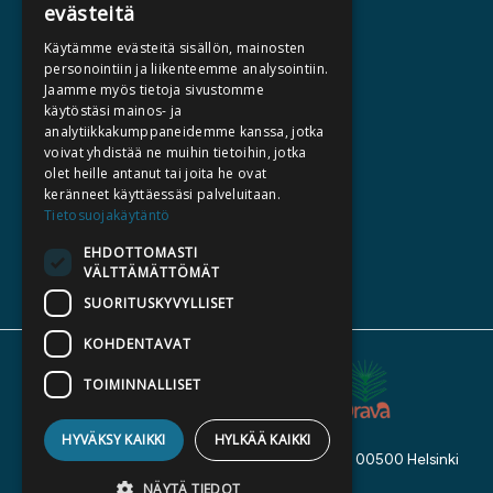
evästeitä
HALUATKO KIRJAILIJAKSI
Käytämme evästeitä sisällön, mainosten
KIRJA TILAUSTYÖNÄ
personointiin ja liikenteemme analysointiin.
Jaamme myös tietoja sivustomme
MEDIALLE
käytöstäsi mainos- ja
LASKUTUSOSOITTEET
analytiikkakumppaneidemme kanssa, jotka
voivat yhdistää ne muihin tietoihin, jotka
olet heille antanut tai joita he ovat
SILTALA.FI
keränneet käyttäessäsi palveluitaan.
Tietosuojakäytäntö
E-JA ÄÄNIKIRJAT
ENNAKKOTILATTAVAT
EHDOTTOMASTI
VÄLTTÄMÄTTÖMÄT
LAHJAKORTTI
SUORITUSKYVYLLISET
KOHDENTAVAT
TOIMINNALLISET
HYVÄKSY KAIKKI
HYLKÄÄ KAIKKI
Kustannusosakeyhtiö Siltala, Suvilahdenkatu 7, 00500 Helsinki
© 2026 Siltala
NÄYTÄ TIEDOT