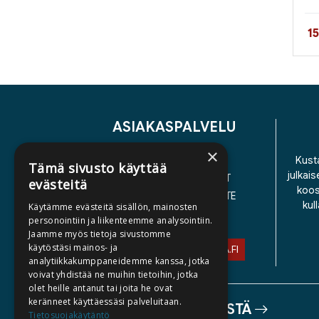
Hi
1
ASIAKASPALVELU
×
YHTEYSTIEDOT
Kusta
Tämä sivusto käyttää
julkais
YLEISET TOIMITUSEHDOT
evästeitä
koos
SAAVUTETTAVUUSSELOSTE
kul
Käytämme evästeitä sisällön, mainosten
TIETOSUOJASELOSTE
personointiin ja liikenteemme analysointiin.
Jaamme myös tietoja sivustomme
käytöstäsi mainos- ja
ASIAKASPALVELU@STORIA.FI
analytiikkakumppaneidemme kanssa, jotka
voivat yhdistää ne muihin tietoihin, jotka
olet heille antanut tai joita he ovat
keränneet käyttäessäsi palveluitaan.
TIETOA MEISTÄ
Tietosuojakäytäntö