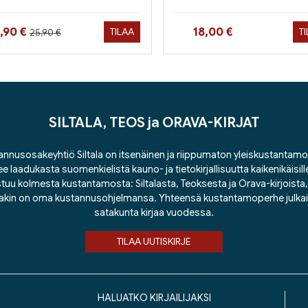
Hinta aiemmin
nta nyt
Hinta nyt
5,90 €
18,00 €
TILAA
T
25,90 €
SILTALA, TEOS ja ORAVA-KIRJAT
nnusosakeyhtiö Siltala on itsenäinen ja riippumaton yleiskustantamo
ee laadukasta suomenkielistä kauno- ja tietokirjallisuutta kaikenikäisill
tuu kolmesta kustantamosta: Siltalasta, Teoksesta ja Orava-kirjoista, j
lakin on oma kustannusohjelmansa. Yhteensä kustantamoperhe julka
satakunta kirjaa vuodessa.
TILAA UUTISKIRJE
HALUATKO KIRJAILIJAKSI