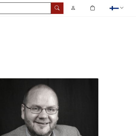
0
tuotetta ostoskorissa
Hae