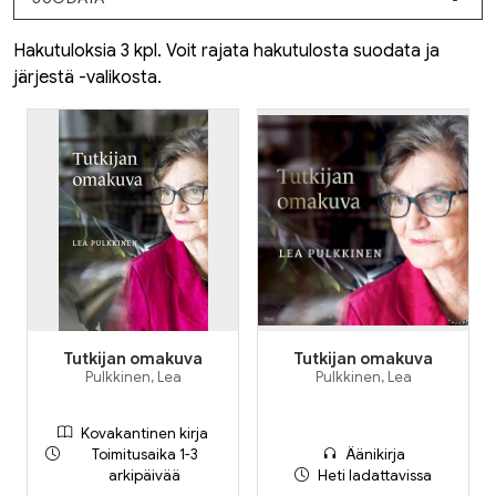
Hakutuloksia 3 kpl. Voit rajata hakutulosta suodata ja
järjestä -valikosta.
Tutkijan omakuva
Tutkijan omakuva
Pulkkinen, Lea
Pulkkinen, Lea
Kovakantinen kirja
Toimitusaika 1-3
Äänikirja
arkipäivää
Heti ladattavissa