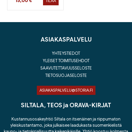
Hinta nyt
15,00 €
TILAA
ASIAKASPALVELU
YHTEYSTIEDOT
YLEISET TOIMITUSEHDOT
SAAVUTETTAVUUSSELOSTE
TIETOSUOJASELOSTE
ASIAKASPALVELU@STORIA.FI
SILTALA, TEOS ja ORAVA-KIRJAT
Kustannusosakeyhtiö Siltala on itsenäinen ja riippumaton
yleiskustantamo, joka julkaisee laadukasta suomenkielistä
kauno- ja tietokirjallisuutta kaikenikäisille. Yhtiö koostuu kolmesta