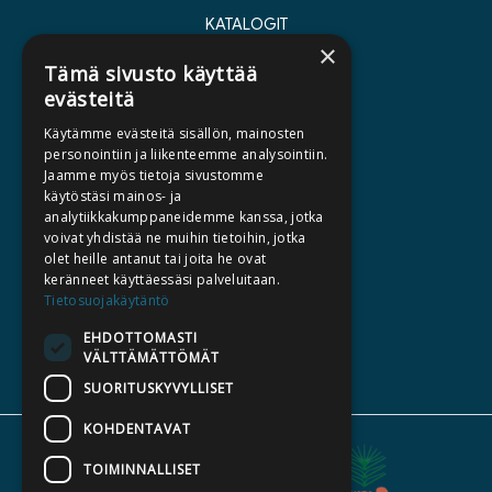
KATALOGIT
×
AJANKOHTAISTA
Tämä sivusto käyttää
evästeitä
HALUATKO KIRJAILIJAKSI
Käytämme evästeitä sisällön, mainosten
KIRJA TILAUSTYÖNÄ
personointiin ja liikenteemme analysointiin.
Jaamme myös tietoja sivustomme
MEDIALLE
käytöstäsi mainos- ja
LASKUTUSOSOITTEET
analytiikkakumppaneidemme kanssa, jotka
voivat yhdistää ne muihin tietoihin, jotka
olet heille antanut tai joita he ovat
SILTALA.FI
keränneet käyttäessäsi palveluitaan.
Tietosuojakäytäntö
E-JA ÄÄNIKIRJAT
ENNAKKOTILATTAVAT
EHDOTTOMASTI
VÄLTTÄMÄTTÖMÄT
LAHJAKORTTI
SUORITUSKYVYLLISET
KOHDENTAVAT
TOIMINNALLISET