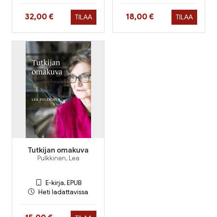
Hinta nyt
Hinta nyt
32,00 €
18,00 €
TILAA
TILAA
Tutkijan omakuva
Pulkkinen, Lea
E-kirja, EPUB
Heti ladattavissa