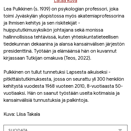
Lataa kuva
Lea Pulkkinen (s. 1939)
on psykologian professori, joka
toimi Jyväskylän yliopistossa myös akatemiaprofessorina
ja Ihmisen kehitys ja sen riskitekijät -
huippututkimusyksikön johtajana sekä monissa
hallinnollisissa tehtävissä, kuten yhteiskuntatieteellisen
tiedekunnan dekaanina ja alansa kansainvälisen järjestön
presidenttinä. Työtään ja elämäänsä hän on kuvannut
kirjassaan
Tutkijan omakuva
(Teos, 2022).
Pulkkinen on tullut tunnetuksi Lapsesta aikuiseksi -
pitkittäistutkimuksesta, jossa on seurattu yli 300 henkilön
kehitystä vuodesta 1968 vuoteen 2010, 8-vuotiaasta 50-
vuotiaaksi. Hän on saanut työstään useita kotimaisia ja
kansainvälisiä tunnustuksia ja palkintoja.
Kuva: Liisa Takala
SUODATA