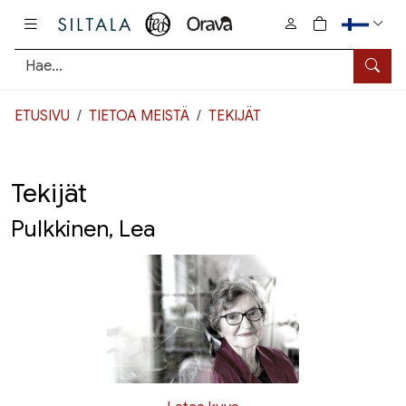
Pääsisältö
0
tuotetta osto
Hae
ETUSIVU
TIETOA MEISTÄ
TEKIJÄT
Tekijät
Pulkkinen, Lea