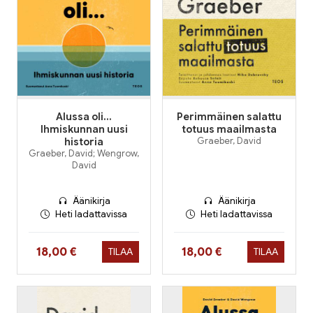
Alussa oli...
Perimmäinen salattu
Ihmiskunnan uusi
totuus maailmasta
historia
Graeber, David
Graeber, David; Wengrow,
David
Äänikirja
Äänikirja
Heti ladattavissa
Heti ladattavissa
Hinta nyt
Hinta nyt
18,00 €
18,00 €
TILAA
TILAA