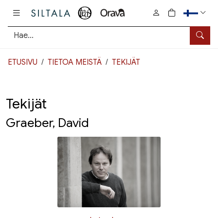
Pääsisältö
0
tuotetta osto
Hae
ETUSIVU
TIETOA MEISTÄ
TEKIJÄT
Tekijät
Graeber, David