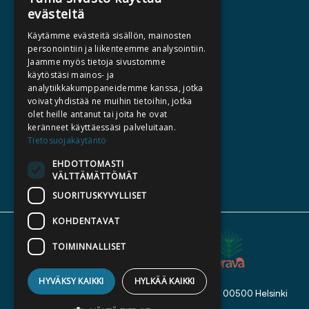
evästeitä
HALUATKO KIRJAILIJAKSI
Käytämme evästeitä sisällön, mainosten
KIRJA TILAUSTYÖNÄ
personointiin ja liikenteemme analysointiin.
Jaamme myös tietoja sivustomme
MEDIALLE
käytöstäsi mainos- ja
LASKUTUSOSOITTEET
analytiikkakumppaneidemme kanssa, jotka
voivat yhdistää ne muihin tietoihin, jotka
olet heille antanut tai joita he ovat
SILTALA.FI
keränneet käyttäessäsi palveluitaan.
Tietosuojakäytäntö
E-JA ÄÄNIKIRJAT
ENNAKKOTILATTAVAT
EHDOTTOMASTI
VÄLTTÄMÄTTÖMÄT
LAHJAKORTTI
SUORITUSKYVYLLISET
KOHDENTAVAT
TOIMINNALLISET
HYVÄKSY KAIKKI
HYLKÄÄ KAIKKI
Kustannusosakeyhtiö Siltala, Suvilahdenkatu 7, 00500 Helsinki
© 2026 Siltala