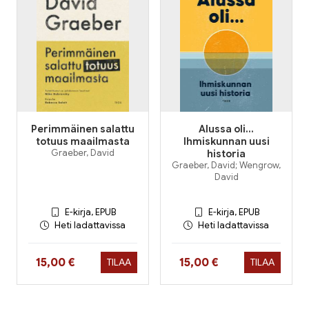
Perimmäinen salattu
Alussa oli...
totuus maailmasta
Ihmiskunnan uusi
Graeber, David
historia
Graeber, David; Wengrow,
David
E-kirja, EPUB
E-kirja, EPUB
Heti ladattavissa
Heti ladattavissa
Hinta nyt
Hinta nyt
15,00 €
15,00 €
TILAA
TILAA