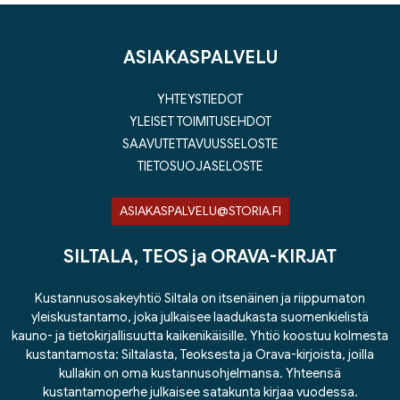
ASIAKASPALVELU
YHTEYSTIEDOT
YLEISET TOIMITUSEHDOT
SAAVUTETTAVUUSSELOSTE
TIETOSUOJASELOSTE
ASIAKASPALVELU@STORIA.FI
SILTALA, TEOS ja ORAVA-KIRJAT
Kustannusosakeyhtiö Siltala on itsenäinen ja riippumaton
yleiskustantamo, joka julkaisee laadukasta suomenkielistä
kauno- ja tietokirjallisuutta kaikenikäisille. Yhtiö koostuu kolmesta
kustantamosta: Siltalasta, Teoksesta ja Orava-kirjoista, joilla
kullakin on oma kustannusohjelmansa. Yhteensä
kustantamoperhe julkaisee satakunta kirjaa vuodessa.