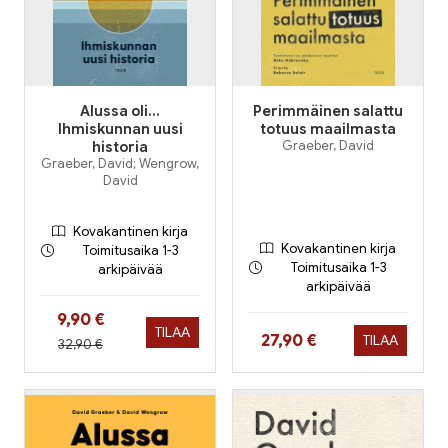
Alussa oli...
Perimmäinen salattu
Ihmiskunnan uusi
totuus maailmasta
historia
Graeber, David
Graeber, David; Wengrow,
David
Kovakantinen kirja
Kovakantinen kirja
Toimitusaika 1-3
Toimitusaika 1-3
arkipäivää
arkipäivää
Hinta nyt
9,90 €
TILAA
Hinta nyt
27,90 €
TILAA
Hinta aiemmin
32,90 €