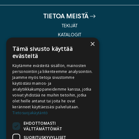
TIETOA MEISTÄ
TEKIJÄT
KATALOGIT
×
AJANKOHTAISTA
Tämä sivusto käyttää
evästeitä
HALUATKO KIRJAILIJAKSI
Käytämme evästeitä sisällön, mainosten
KIRJA TILAUSTYÖNÄ
personointiin ja liikenteemme analysointiin.
Jaamme myös tietoja sivustomme
MEDIALLE
käytöstäsi mainos- ja
LASKUTUSOSOITTEET
analytiikkakumppaneidemme kanssa, jotka
voivat yhdistää ne muihin tietoihin, jotka
olet heille antanut tai joita he ovat
SILTALA.FI
keränneet käyttäessäsi palveluitaan.
Tietosuojakäytäntö
E-JA ÄÄNIKIRJAT
ENNAKKOTILATTAVAT
EHDOTTOMASTI
VÄLTTÄMÄTTÖMÄT
LAHJAKORTTI
SUORITUSKYVYLLISET