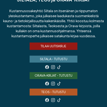
Kustannusosakeyhtiö Siltala on itsenäinen ja riippumaton
yleiskustantamo, joka julkaisee laadukasta suomenkielistä
kauno- ja tietokirjallisuutta kaikenikäisille. Yhtiö koostuu kolmesta
kustantamosta: Siltalasta, Teoksesta ja Orava-kirjoista, joilla
kullakin on oma kustannusohjelmansa. Yhteensä
kustantamoperhe julkaisee satakunta kirjaa vuodessa.
TILAA UUTISKIRJE
SILTALA - TUTUSTU
ORAVA-KIRJAT - TUTUSTU
TEOS - TUTUSTU