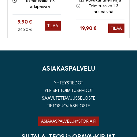
Kovakantinen kirja
Toimitusaika 1-3
Toimitusaika 1-3
arkipäivää
arkipäivää
Hinta nyt
9,90 €
TILAA
Hinta nyt
19,90 €
TILAA
Hinta aiemmin
24,90 €
ASIAKASPALVELU
YHTEYSTIEDOT
YLEISET TOIMITUSEHDOT
SAAVUTETTAVUUSSELOSTE
TIETOSUOJASELOSTE
ASIAKASPALVELU@STORIA.FI
SILTALA, TEOS ja ORAVA-KIRJAT