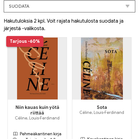
SUODATA
Hakutuloksia 2 kpl. Voit rajata hakutulosta suodata ja
järjestä -valikosta.
Tarjous
-60%
Niin kauas kuin yötä
Sota
riittää
Céline, Louis-Ferdinand
Céline, Louis-Ferdinand
Pehmeäkantinen kirja