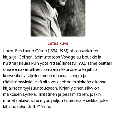
Lataa kuva
Louis-Ferdinand Céline (1894–1961) oli ranskalainen
kirjailija. Célinen läpimurtoteos
Voyage au bout de la
nuit
(Niin kauas kuin yötä riittää) ilmestyi 1932. Tämä osittain
omaelämäkerrallinen romaani rikkoi useita kirjallisia
konventioita viljellen muun muassa slangia ja
räävittömyyksiä, eikä sitä voi asettaa mihinkään aikansa
kirjalliseen tyylisuuntaukseen. Kirjan yleinen sävy on
melkoisen synkkä, nihilistinen ja pessimistinen, joskin
monet näkivät siinä myös paljon huumoria – seikka, joka
lähinnä raivostutti Célineä.