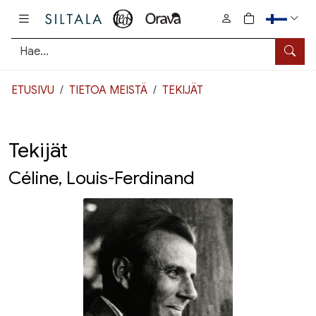
Pääsisältö
0
tuotetta osto
Hae
ETUSIVU
TIETOA MEISTÄ
TEKIJÄT
Tekijät
Céline, Louis-Ferdinand