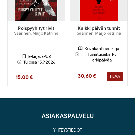
Poispyyhityt rivit
Kaikki päivän tunnit
Saarinen, Marjo Katriina
Saarinen, Marjo Katriina
Kovakantinen kirja
Toimitusaika 1-3
E-kirja, EPUB
arkipäivää
Tulossa 15.9.2026
Hinta nyt
30,60 €
TILAA
Hinta nyt
15,00 €
ASIAKASPALVELU
YHTEYSTIEDOT