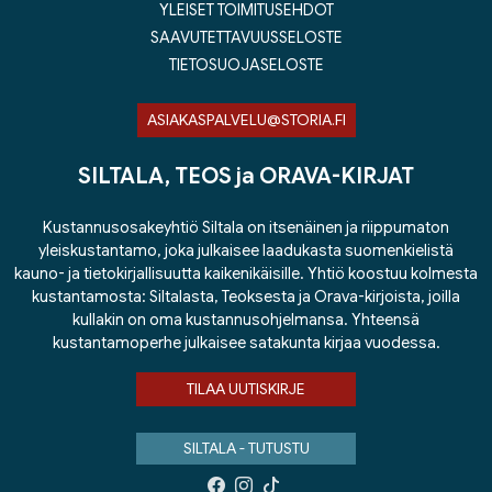
YLEISET TOIMITUSEHDOT
SAAVUTETTAVUUSSELOSTE
TIETOSUOJASELOSTE
ASIAKASPALVELU@STORIA.FI
SILTALA, TEOS ja ORAVA-KIRJAT
Kustannusosakeyhtiö Siltala on itsenäinen ja riippumaton
yleiskustantamo, joka julkaisee laadukasta suomenkielistä
kauno- ja tietokirjallisuutta kaikenikäisille. Yhtiö koostuu kolmesta
kustantamosta: Siltalasta, Teoksesta ja Orava-kirjoista, joilla
kullakin on oma kustannusohjelmansa. Yhteensä
kustantamoperhe julkaisee satakunta kirjaa vuodessa.
TILAA UUTISKIRJE
SILTALA - TUTUSTU