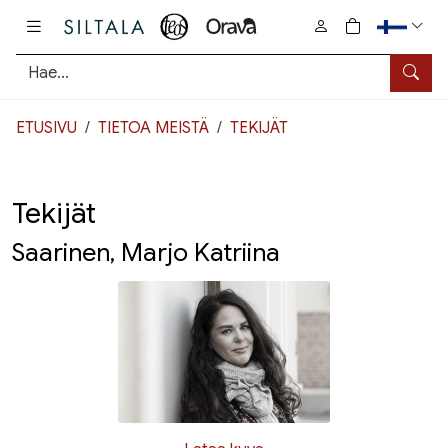
Pääsisältö
0
tuotetta osto
Hae
ETUSIVU
TIETOA MEISTÄ
TEKIJÄT
Tekijät
Saarinen, Marjo Katriina