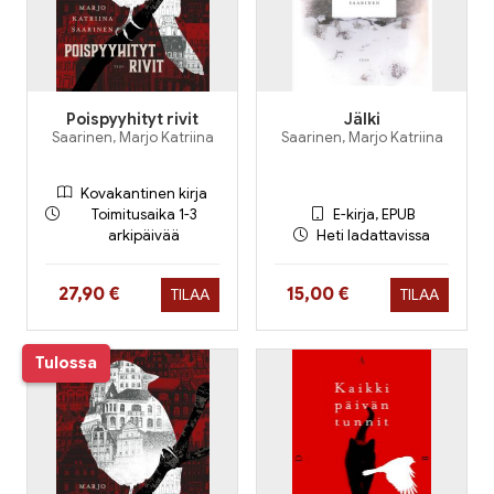
Poispyyhityt rivit
Jälki
Saarinen, Marjo Katriina
Saarinen, Marjo Katriina
Kovakantinen kirja
Toimitusaika 1-3
E-kirja, EPUB
arkipäivää
Heti ladattavissa
Hinta nyt
Hinta nyt
27,90 €
15,00 €
TILAA
TILAA
Tulossa