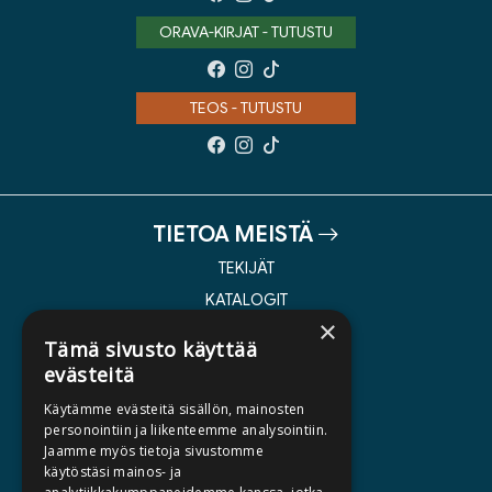
ORAVA-KIRJAT - TUTUSTU
TEOS - TUTUSTU
TIETOA MEISTÄ
TEKIJÄT
KATALOGIT
×
AJANKOHTAISTA
Tämä sivusto käyttää
evästeitä
HALUATKO KIRJAILIJAKSI
Käytämme evästeitä sisällön, mainosten
KIRJA TILAUSTYÖNÄ
personointiin ja liikenteemme analysointiin.
Jaamme myös tietoja sivustomme
MEDIALLE
käytöstäsi mainos- ja
LASKUTUSOSOITTEET