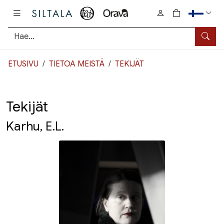
Pääsisältö
0
tuotetta osto
Hae
ETUSIVU
TIETOA MEISTÄ
TEKIJÄT
Tekijät
Karhu, E.L.