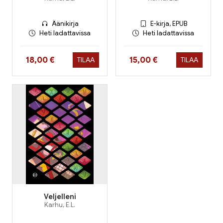
Äänikirja
E-kirja, EPUB
Heti ladattavissa
Heti ladattavissa
Hinta nyt
Hinta nyt
18,00 €
15,00 €
TILAA
TILAA
Veljelleni
Karhu, E.L.