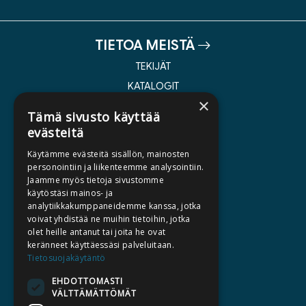
TIETOA MEISTÄ
TEKIJÄT
KATALOGIT
×
AJANKOHTAISTA
Tämä sivusto käyttää
evästeitä
HALUATKO KIRJAILIJAKSI
Käytämme evästeitä sisällön, mainosten
KIRJA TILAUSTYÖNÄ
personointiin ja liikenteemme analysointiin.
Jaamme myös tietoja sivustomme
MEDIALLE
käytöstäsi mainos- ja
LASKUTUSOSOITTEET
analytiikkakumppaneidemme kanssa, jotka
voivat yhdistää ne muihin tietoihin, jotka
olet heille antanut tai joita he ovat
SILTALA.FI
keränneet käyttäessäsi palveluitaan.
Tietosuojakäytäntö
E-JA ÄÄNIKIRJAT
ENNAKKOTILATTAVAT
EHDOTTOMASTI
VÄLTTÄMÄTTÖMÄT
LAHJAKORTTI