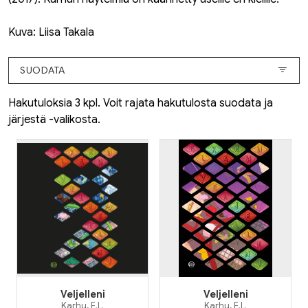
Kuva: Liisa Takala
SUODATA
Hakutuloksia 3 kpl. Voit rajata hakutulosta suodata ja
järjestä -valikosta.
Veljelleni
Veljelleni
Karhu, E.L.
Karhu, E.L.