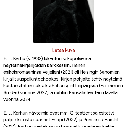
Lataa kuva
E. L. Karhu (s. 1982) lukeutuu sukupolvensa
näytelmäkirjailijoiden kärkikastiin. Hänen
esikoisromaaninsa
Veljelleni
(2021) oli Helsingin Sanomien
kirjallisuuspalkintoehdokas. Kirjan pohjalta tehty näytelmä
kantaesitettiin saksaksi Schauspiel Leipzigissa (
Für meinen
Bruder
) vuonna 2022, ja nähtiin Kansallisteatterin lavalla
vuonna 2024.
E. L. Karhun näytelmiä ovat mm. Q-teatterissa esitetyt,
paljon kiitosta saaneet
Eriopi
(2022) ja
Prinsessa Hamlet
(2017). Karhun näytelmiä on käännetty useille eri kielille.