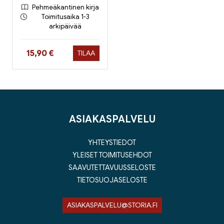
Pehmeäkantinen kirja
Toimitusaika 1-3
arkipäivää
Hinta nyt
15,90 €
TILAA
ASIAKASPALVELU
YHTEYSTIEDOT
YLEISET TOIMITUSEHDOT
SAAVUTETTAVUUSSELOSTE
TIETOSUOJASELOSTE
ASIAKASPALVELU@STORIA.FI