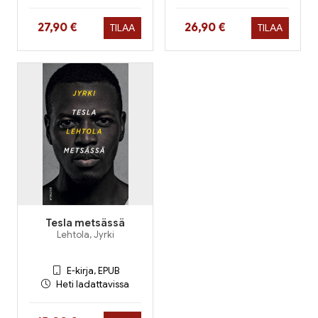
Hinta nyt
Hinta nyt
27,90 €
26,90 €
TILAA
TILAA
Tesla metsässä
Lehtola, Jyrki
E-kirja, EPUB
Heti ladattavissa