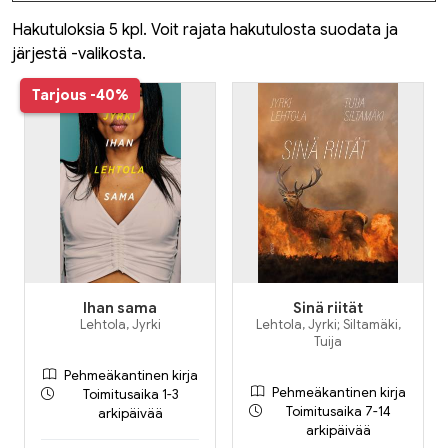
Hakutuloksia 5 kpl. Voit rajata hakutulosta suodata ja
järjestä -valikosta.
Tarjous
-40%
Ihan sama
Sinä riität
Lehtola, Jyrki
Lehtola, Jyrki; Siltamäki,
Tuija
Pehmeäkantinen kirja
Pehmeäkantinen kirja
Toimitusaika 1-3
Toimitusaika 7-14
arkipäivää
arkipäivää