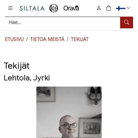
Pääsisältö
0
tuotetta osto
Hae
ETUSIVU
TIETOA MEISTÄ
TEKIJÄT
Tekijät
Lehtola, Jyrki