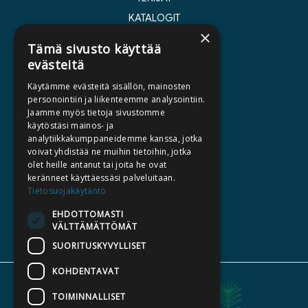
KATALOGIT
×
AJANKOHTAISTA
Tämä sivusto käyttää
evästeitä
HALUATKO KIRJAILIJAKSI
Käytämme evästeitä sisällön, mainosten
KIRJA TILAUSTYÖNÄ
personointiin ja liikenteemme analysointiin.
Jaamme myös tietoja sivustomme
MEDIALLE
käytöstäsi mainos- ja
LASKUTUSOSOITTEET
analytiikkakumppaneidemme kanssa, jotka
voivat yhdistää ne muihin tietoihin, jotka
olet heille antanut tai joita he ovat
SILTALA.FI
keränneet käyttäessäsi palveluitaan.
Tietosuojakäytäntö
E-JA ÄÄNIKIRJAT
ENNAKKOTILATTAVAT
EHDOTTOMASTI
VÄLTTÄMÄTTÖMÄT
LAHJAKORTTI
SUORITUSKYVYLLISET
KOHDENTAVAT
TOIMINNALLISET