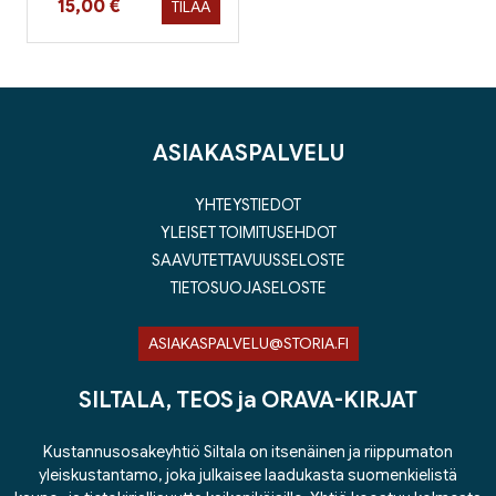
Hinta nyt
15,00 €
TILAA
ASIAKASPALVELU
YHTEYSTIEDOT
YLEISET TOIMITUSEHDOT
SAAVUTETTAVUUSSELOSTE
TIETOSUOJASELOSTE
ASIAKASPALVELU@STORIA.FI
SILTALA, TEOS ja ORAVA-KIRJAT
Kustannusosakeyhtiö Siltala on itsenäinen ja riippumaton
yleiskustantamo, joka julkaisee laadukasta suomenkielistä