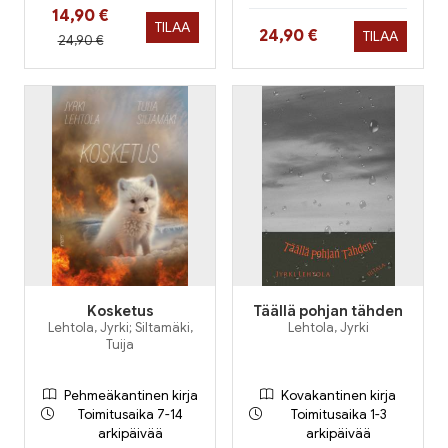
Hinta nyt
14,90 €
TILAA
Hinta nyt
24,90 €
TILAA
Hinta aiemmin
24,90 €
Kosketus
Täällä pohjan tähden
Lehtola, Jyrki; Siltamäki,
Lehtola, Jyrki
Tuija
Pehmeäkantinen kirja
Kovakantinen kirja
Toimitusaika 7-14
Toimitusaika 1-3
arkipäivää
arkipäivää