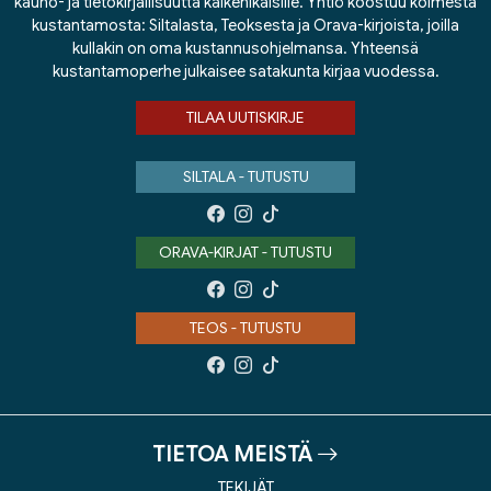
kauno- ja tietokirjallisuutta kaikenikäisille. Yhtiö koostuu kolmesta
kustantamosta: Siltalasta, Teoksesta ja Orava-kirjoista, joilla
kullakin on oma kustannusohjelmansa. Yhteensä
kustantamoperhe julkaisee satakunta kirjaa vuodessa.
TILAA UUTISKIRJE
SILTALA - TUTUSTU
ORAVA-KIRJAT - TUTUSTU
TEOS - TUTUSTU
TIETOA MEISTÄ
TEKIJÄT