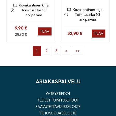
Kovakantinen kirja
Kovakantinen kirja
Toimitusaika 1-3
Toimitusaika 1-3
arkipäivää
arkipäivää
Hinta nyt
9,90 €
TILAA
Hinta nyt
32,90 €
TILAA
Hinta aiemmin
28,90 €
1
2
3
>
>>
ASIAKASPALVELU
YHTEYSTIEDOT
YLEISET TOIMITUSEHDOT
SAAVUTETTAVUUSSELOSTE
TIETOSUOJASELOSTE