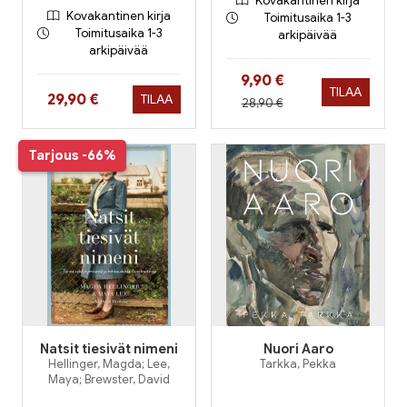
Kovakantinen kirja
Kovakantinen kirja
Toimitusaika 1-3
Toimitusaika 1-3
arkipäivää
arkipäivää
Hinta nyt
9,90 €
TILAA
Hinta nyt
29,90 €
TILAA
Hinta aiemmin
28,90 €
Tarjous
-66%
Natsit tiesivät nimeni
Nuori Aaro
Hellinger, Magda; Lee,
Tarkka, Pekka
Maya; Brewster, David