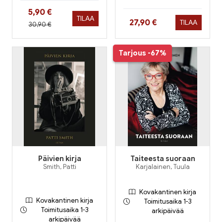
Hinta nyt
5,90 €
TILAA
Hinta nyt
27,90 €
TILAA
Hinta aiemmin
30,90 €
Tarjous
-67%
Päivien kirja
Taiteesta suoraan
Smith, Patti
Karjalainen, Tuula
Kovakantinen kirja
Kovakantinen kirja
Toimitusaika 1-3
Toimitusaika 1-3
arkipäivää
arkipäivää