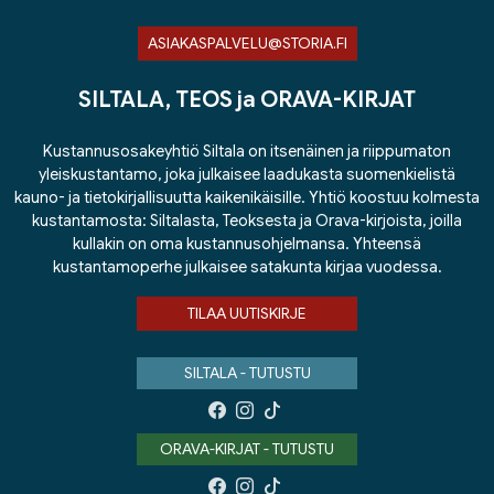
ASIAKASPALVELU@STORIA.FI
SILTALA, TEOS ja ORAVA-KIRJAT
Kustannusosakeyhtiö Siltala on itsenäinen ja riippumaton
yleiskustantamo, joka julkaisee laadukasta suomenkielistä
kauno- ja tietokirjallisuutta kaikenikäisille. Yhtiö koostuu kolmesta
kustantamosta: Siltalasta, Teoksesta ja Orava-kirjoista, joilla
kullakin on oma kustannusohjelmansa. Yhteensä
kustantamoperhe julkaisee satakunta kirjaa vuodessa.
TILAA UUTISKIRJE
SILTALA - TUTUSTU
ORAVA-KIRJAT - TUTUSTU