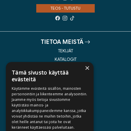
TEOS - TUTUSTU
TIETOA MEISTÄ
TEKIJÄT
KATALOGIT
×
AJANKOHTAISTA
Tämä sivusto käyttää
evästeitä
HALUATKO KIRJAILIJAKSI
Käytämme evästeitä sisällön, mainosten
KIRJA TILAUSTYÖNÄ
personointiin ja liikenteemme analysointiin.
Jaamme myös tietoja sivustomme
MEDIALLE
käytöstäsi mainos- ja
LASKUTUSOSOITTEET
analytiikkakumppaneidemme kanssa, jotka
voivat yhdistää ne muihin tietoihin, jotka
olet heille antanut tai joita he ovat
SILTALA.FI
keränneet käyttäessäsi palveluitaan.