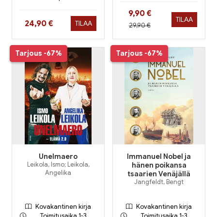
Hinta nyt
9,90 €
TILAA
Hinta nyt
24,90 €
TILAA
Hinta aiemmin
29,90 €
Tarjous
-67%
Tarjous
-67%
Unelmaero
Immanuel Nobel ja
Leikola, Ismo; Leikola,
hänen poikansa
Angelika
tsaarien Venäjällä
Jangfeldt, Bengt
Kovakantinen kirja
Kovakantinen kirja
Toimitusaika 1-3
Toimitusaika 1-3