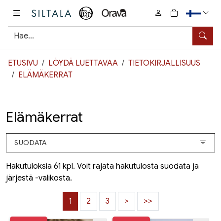
Pääsisältö
0
tuotetta osto
Hae
ETUSIVU
LÖYDÄ LUETTAVAA
TIETOKIRJALLISUUS
ELÄMÄKERRAT
Elämäkerrat
SUODATA
Hakutuloksia 61 kpl. Voit rajata hakutulosta suodata ja
järjestä -valikosta.
1
2
3
>
>>