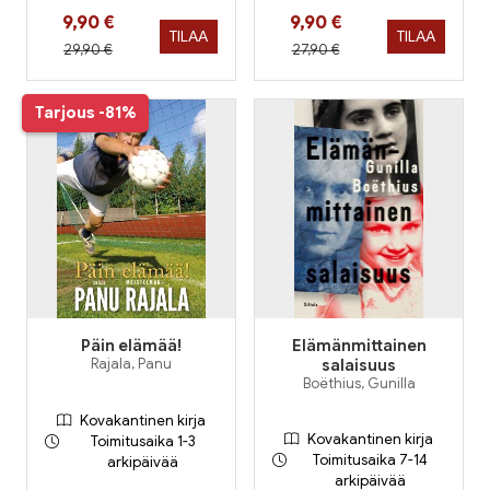
Hinta nyt
Hinta nyt
9,90 €
9,90 €
TILAA
TILAA
Hinta aiemmin
Hinta aiemmin
29,90 €
27,90 €
Tarjous
-81%
Päin elämää!
Elämänmittainen
Rajala, Panu
salaisuus
Boëthius, Gunilla
Kovakantinen kirja
Kovakantinen kirja
Toimitusaika 1-3
Toimitusaika 7-14
arkipäivää
arkipäivää