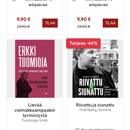
arkipäivää
arkipäivää
Hinta nyt
Hinta nyt
9,90 €
9,90 €
TILAA
TILAA
Hinta aiemmin
Hinta aiemmin
29,90 €
29,90 €
Tarjous
-66%
Lievää
Riivattu ja siunattu
voimakkaampaakin
Holmberg, Annina
tyrmistystä
Tuomioja, Erkki