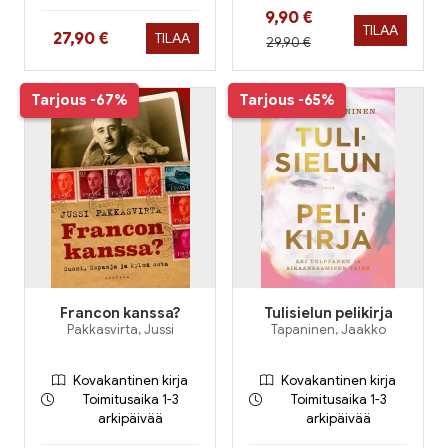
Hinta nyt
9,90 €
TILAA
Hinta nyt
27,90 €
TILAA
Hinta aiemmin
29,90 €
Tarjous
-67%
Tarjous
-65%
Francon kanssa?
Tulisielun pelikirja
Pakkasvirta, Jussi
Tapaninen, Jaakko
Kovakantinen kirja
Kovakantinen kirja
Toimitusaika 1-3
Toimitusaika 1-3
arkipäivää
arkipäivää