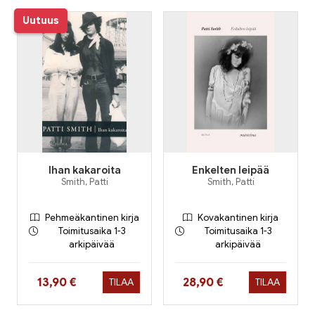
Uutuus
Ihan kakaroita
Enkelten leipää
Smith, Patti
Smith, Patti
Pehmeäkantinen kirja
Kovakantinen kirja
Toimitusaika 1-3
Toimitusaika 1-3
arkipäivää
arkipäivää
Hinta nyt
Hinta nyt
13,90 €
28,90 €
TILAA
TILAA