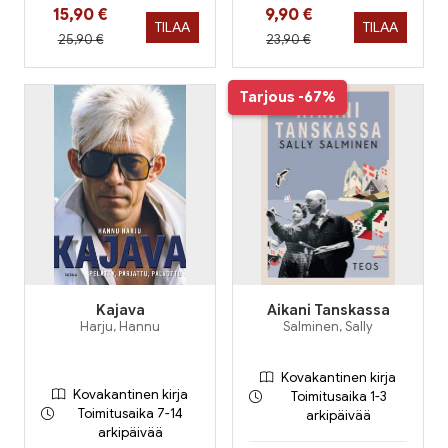
Hinta nyt
Hinta nyt
15,90 €
9,90 €
TILAA
TILAA
Hinta aiemmin
Hinta aiemmin
25,90 €
23,90 €
Tarjous
-67%
Kajava
Aikani Tanskassa
Harju, Hannu
Salminen, Sally
Kovakantinen kirja
Kovakantinen kirja
Toimitusaika 1-3
Toimitusaika 7-14
arkipäivää
arkipäivää