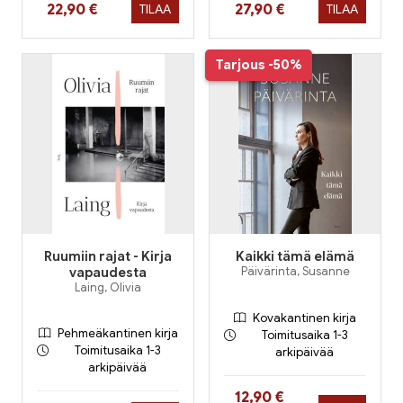
Hinta nyt
Hinta nyt
22,90 €
27,90 €
TILAA
TILAA
Tarjous
-50%
Ruumiin rajat - Kirja
Kaikki tämä elämä
vapaudesta
Päivärinta, Susanne
Laing, Olivia
Kovakantinen kirja
Pehmeäkantinen kirja
Toimitusaika 1-3
Toimitusaika 1-3
arkipäivää
arkipäivää
Hinta nyt
12,90 €