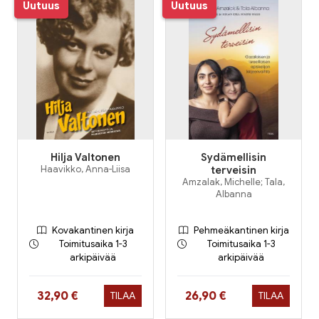
Uutuus
Uutuus
Hilja Valtonen
Sydämellisin
Haavikko, Anna-Liisa
terveisin
Amzalak, Michelle; Tala,
Albanna
Kovakantinen kirja
Pehmeäkantinen kirja
Toimitusaika 1-3
Toimitusaika 1-3
arkipäivää
arkipäivää
Hinta nyt
Hinta nyt
32,90 €
26,90 €
TILAA
TILAA