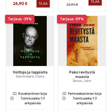
TILAA
Hinta nyt
26,90 €
TILAA
Hinta aiemmin
25,90 €
Tarjous
-39%
Tarjous
-59%
Voittoja ja tappioita
Pako revitystä
Soininvaara, Osmo
maasta
Simon, John
Kovakantinen kirja
Pehmeäkantinen kirja
Toimitusaika 1-3
Toimitusaika 1-3
arkipäivää
arkipäivää