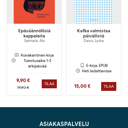
Epäsäännöllisiä
Kafka valmistaa
kappaleita
päivällistä
Salmela, Aki
Davis, Lydia
Kovakantinen kirja
Toimitusaika 1-3
E-kirja, EPUB
arkipäivää
Heti ladattavissa
Hinta nyt
9,90 €
TILAA
Hinta nyt
15,00 €
TILAA
Hinta aiemmin
19,90 €
ASIAKASPALVELU