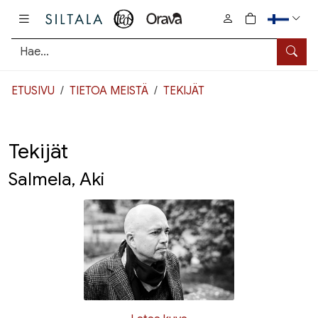
Pääsisältö
0
tuotetta osto
Hae
ETUSIVU
TIETOA MEISTÄ
TEKIJÄT
Tekijät
Salmela, Aki