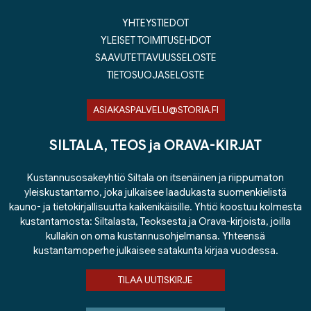
YHTEYSTIEDOT
YLEISET TOIMITUSEHDOT
SAAVUTETTAVUUSSELOSTE
TIETOSUOJASELOSTE
ASIAKASPALVELU@STORIA.FI
SILTALA, TEOS ja ORAVA-KIRJAT
Kustannusosakeyhtiö Siltala on itsenäinen ja riippumaton
yleiskustantamo, joka julkaisee laadukasta suomenkielistä
kauno- ja tietokirjallisuutta kaikenikäisille. Yhtiö koostuu kolmesta
kustantamosta: Siltalasta, Teoksesta ja Orava-kirjoista, joilla
kullakin on oma kustannusohjelmansa. Yhteensä
kustantamoperhe julkaisee satakunta kirjaa vuodessa.
TILAA UUTISKIRJE