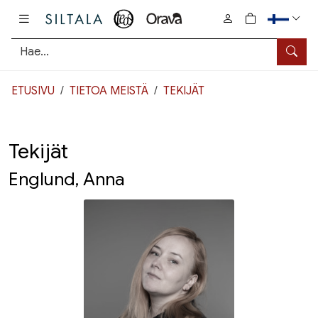
Pääsisältö
0
tuotetta osto
Hae
ETUSIVU
TIETOA MEISTÄ
TEKIJÄT
Tekijät
Englund, Anna