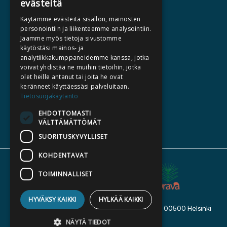
evästeitä
HALUATKO KIRJAILIJAKSI
Käytämme evästeitä sisällön, mainosten
KIRJA TILAUSTYÖNÄ
personointiin ja liikenteemme analysointiin.
Jaamme myös tietoja sivustomme
MEDIALLE
käytöstäsi mainos- ja
LASKUTUSOSOITTEET
analytiikkakumppaneidemme kanssa, jotka
voivat yhdistää ne muihin tietoihin, jotka
olet heille antanut tai joita he ovat
SILTALA.FI
keränneet käyttäessäsi palveluitaan.
Tietosuojakäytäntö
E-JA ÄÄNIKIRJAT
ENNAKKOTILATTAVAT
EHDOTTOMASTI
VÄLTTÄMÄTTÖMÄT
LAHJAKORTTI
SUORITUSKYVYLLISET
KOHDENTAVAT
TOIMINNALLISET
HYVÄKSY KAIKKI
HYLKÄÄ KAIKKI
Kustannusosakeyhtiö Siltala, Suvilahdenkatu 7, 00500 Helsinki
© 2026 Siltala
NÄYTÄ TIEDOT