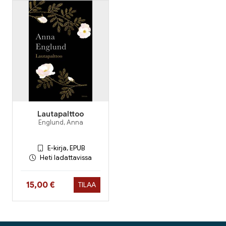
Lautapalttoo
Englund, Anna
E-kirja, EPUB
Heti ladattavissa
Hinta nyt
15,00 €
TILAA