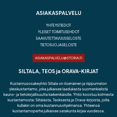
ASIAKASPALVELU
YHTEYSTIEDOT
YLEISET TOIMITUSEHDOT
SAAVUTETTAVUUSSELOSTE
TIETOSUOJASELOSTE
ASIAKASPALVELU@STORIA.FI
SILTALA, TEOS ja ORAVA-KIRJAT
Kustannusosakeyhtiö Siltala on itsenäinen ja riippumaton
yleiskustantamo, joka julkaisee laadukasta suomenkielistä
kauno- ja tietokirjallisuutta kaikenikäisille. Yhtiö koostuu kolmesta
kustantamosta: Siltalasta, Teoksesta ja Orava-kirjoista, joilla
kullakin on oma kustannusohjelmansa. Yhteensä
kustantamoperhe julkaisee satakunta kirjaa vuodessa.