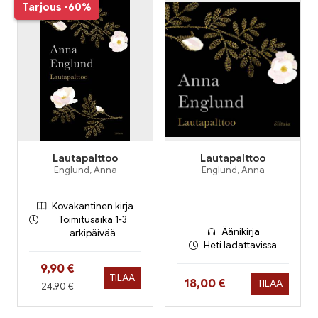
Tarjous
-60%
Lautapalttoo
Lautapalttoo
Englund, Anna
Englund, Anna
Kovakantinen kirja
Toimitusaika 1-3
Äänikirja
arkipäivää
Heti ladattavissa
Hinta nyt
9,90 €
TILAA
Hinta nyt
18,00 €
TILAA
Hinta aiemmin
24,90 €