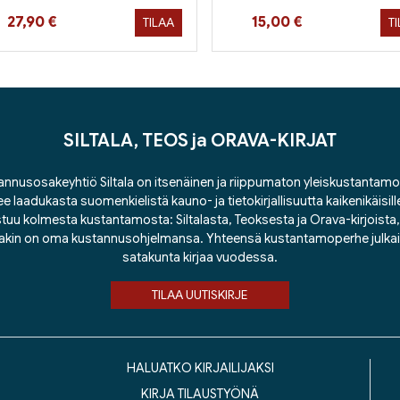
Hinta nyt
Hinta nyt
27,90 €
15,00 €
TILAA
T
SILTALA, TEOS ja ORAVA-KIRJAT
nnusosakeyhtiö Siltala on itsenäinen ja riippumaton yleiskustantamo
ee laadukasta suomenkielistä kauno- ja tietokirjallisuutta kaikenikäisill
tuu kolmesta kustantamosta: Siltalasta, Teoksesta ja Orava-kirjoista, j
lakin on oma kustannusohjelmansa. Yhteensä kustantamoperhe julka
satakunta kirjaa vuodessa.
TILAA UUTISKIRJE
HALUATKO KIRJAILIJAKSI
KIRJA TILAUSTYÖNÄ