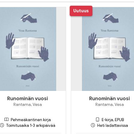
Uutuus
Runominän vuosi
Runominän vuosi
Rantama, Vesa
Rantama, Vesa
Pehmeäkantinen kirja
E-kirja, EPUB
Toimitusaika 1-3 arkipäivää
Heti ladattavissa