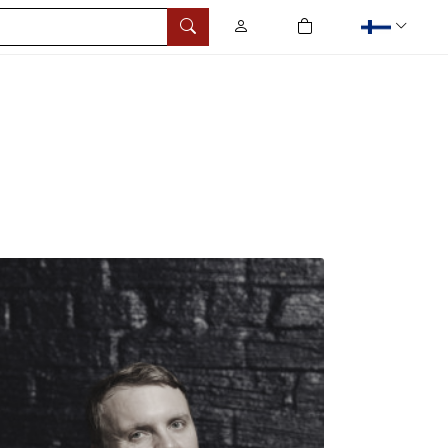
0
tuotetta ostoskorissa
Hae