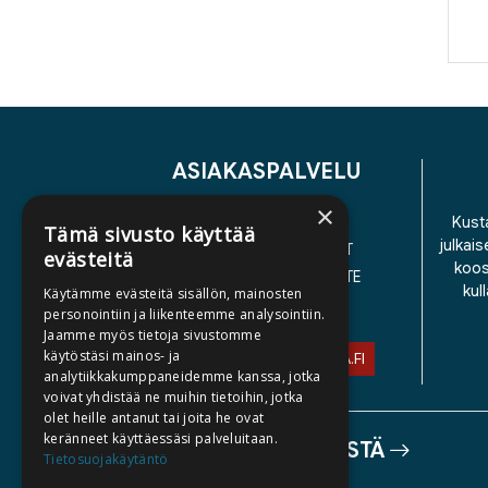
ASIAKASPALVELU
×
YHTEYSTIEDOT
Kusta
Tämä sivusto käyttää
julkais
YLEISET TOIMITUSEHDOT
evästeitä
koos
SAAVUTETTAVUUSSELOSTE
kul
Käytämme evästeitä sisällön, mainosten
TIETOSUOJASELOSTE
personointiin ja liikenteemme analysointiin.
Jaamme myös tietoja sivustomme
käytöstäsi mainos- ja
ASIAKASPALVELU@STORIA.FI
analytiikkakumppaneidemme kanssa, jotka
voivat yhdistää ne muihin tietoihin, jotka
olet heille antanut tai joita he ovat
keränneet käyttäessäsi palveluitaan.
TIETOA MEISTÄ
Tietosuojakäytäntö
TEKIJÄT