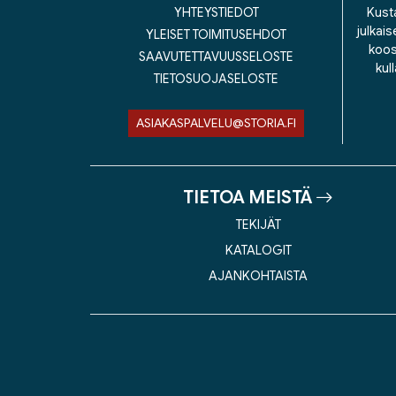
YHTEYSTIEDOT
Kusta
julkais
YLEISET TOIMITUSEHDOT
koos
SAAVUTETTAVUUSSELOSTE
kul
TIETOSUOJASELOSTE
ASIAKASPALVELU@STORIA.FI
TIETOA MEISTÄ
TEKIJÄT
KATALOGIT
AJANKOHTAISTA