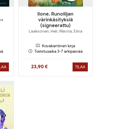
Ilone. Runoilijan
na
värinkäsityksiä
(signeerattu)
Laaksonen, Heli; Warsta, Elina
Kovakantinen kirja
ää
Toimitusaika 3-7 arkipäivää
Hinta nyt
23,90 €
ILAA
TILAA