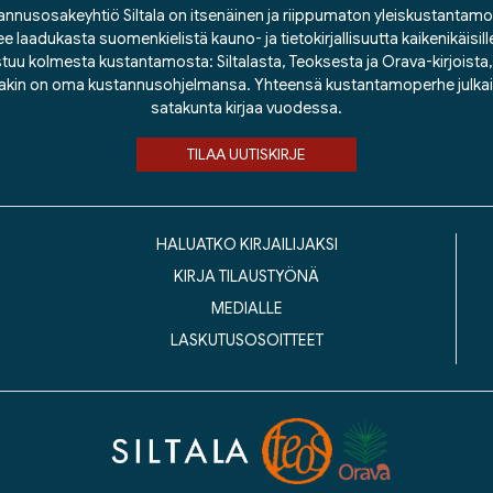
nnusosakeyhtiö Siltala on itsenäinen ja riippumaton yleiskustantamo
ee laadukasta suomenkielistä kauno- ja tietokirjallisuutta kaikenikäisill
tuu kolmesta kustantamosta: Siltalasta, Teoksesta ja Orava-kirjoista, j
lakin on oma kustannusohjelmansa. Yhteensä kustantamoperhe julka
satakunta kirjaa vuodessa.
TILAA UUTISKIRJE
HALUATKO KIRJAILIJAKSI
KIRJA TILAUSTYÖNÄ
MEDIALLE
LASKUTUSOSOITTEET