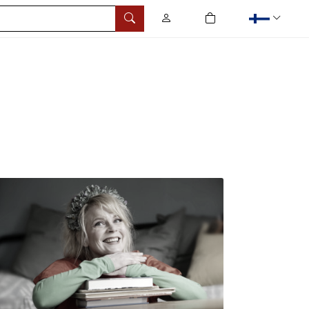
0
tuotetta ostoskorissa
Hae