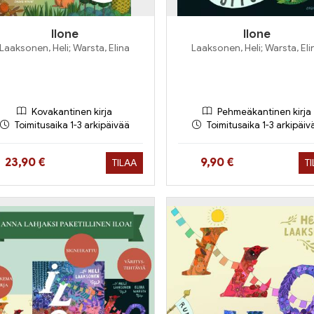
Ilone
Ilone
Laaksonen, Heli; Warsta, Elina
Laaksonen, Heli; Warsta, Eli
Kovakantinen kirja
Pehmeäkantinen kirja
Toimitusaika 1-3 arkipäivää
Toimitusaika 1-3 arkipäiv
Hinta nyt
Hinta nyt
23,90 €
9,90 €
TILAA
T