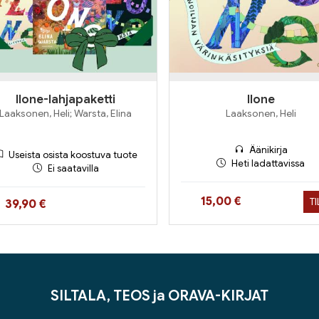
Ilone-lahjapaketti
Ilone
Laaksonen, Heli; Warsta, Elina
Laaksonen, Heli
Äänikirja
Useista osista koostuva tuote
Heti ladattavissa
Ei saatavilla
Hinta nyt
15,00 €
T
Hinta nyt
39,90 €
SILTALA, TEOS ja ORAVA-KIRJAT