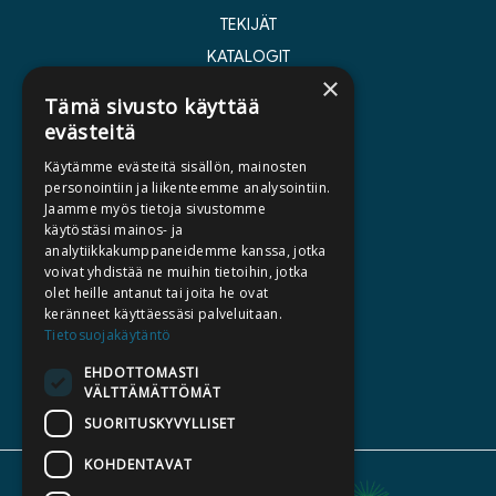
TEKIJÄT
KATALOGIT
×
AJANKOHTAISTA
Tämä sivusto käyttää
evästeitä
HALUATKO KIRJAILIJAKSI
Käytämme evästeitä sisällön, mainosten
KIRJA TILAUSTYÖNÄ
personointiin ja liikenteemme analysointiin.
Jaamme myös tietoja sivustomme
MEDIALLE
käytöstäsi mainos- ja
LASKUTUSOSOITTEET
analytiikkakumppaneidemme kanssa, jotka
voivat yhdistää ne muihin tietoihin, jotka
olet heille antanut tai joita he ovat
SILTALA.FI
keränneet käyttäessäsi palveluitaan.
Tietosuojakäytäntö
E-JA ÄÄNIKIRJAT
ENNAKKOTILATTAVAT
EHDOTTOMASTI
VÄLTTÄMÄTTÖMÄT
LAHJAKORTTI
SUORITUSKYVYLLISET
KOHDENTAVAT