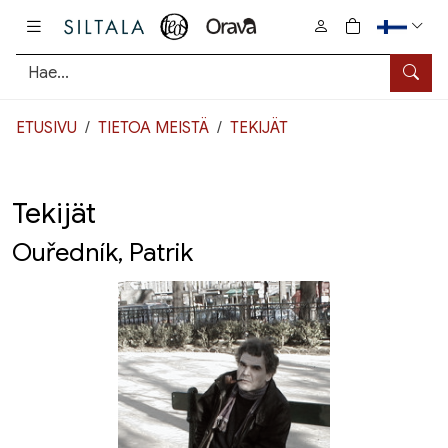
Pääsisältö
0
tuotetta osto
Hae
ETUSIVU
TIETOA MEISTÄ
TEKIJÄT
Tekijät
Ouředník, Patrik