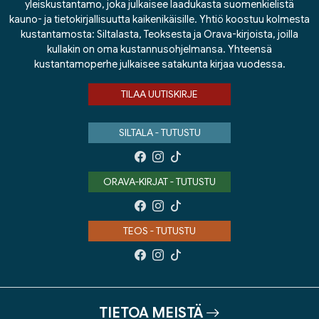
yleiskustantamo, joka julkaisee laadukasta suomenkielistä
kauno- ja tietokirjallisuutta kaikenikäisille. Yhtiö koostuu kolmesta
kustantamosta: Siltalasta, Teoksesta ja Orava-kirjoista, joilla
kullakin on oma kustannusohjelmansa. Yhteensä
kustantamoperhe julkaisee satakunta kirjaa vuodessa.
TILAA UUTISKIRJE
SILTALA - TUTUSTU
ORAVA-KIRJAT - TUTUSTU
TEOS - TUTUSTU
TIETOA MEISTÄ