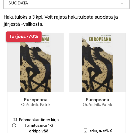
SUODATA
Hakutuloksia 3 kpl. Voit rajata hakutulosta suodata ja
järjestä -valikosta.
Tarjous
-70%
Europeana
Europeana
Ouředník, Patrik
Ouředník, Patrik
Pehmeäkantinen kirja
Toimitusaika 1-3
E-kirja, EPUB
arkipäivää