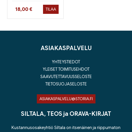
Hinta nyt
18,00 €
TILAA
ASIAKASPALVELU
YHTEYSTIEDOT
YLEISET TOIMITUSEHDOT
SAAVUTETTAVUUSSELOSTE
TIETOSUOJASELOSTE
ASIAKASPALVELU@STORIA.FI
SILTALA, TEOS ja ORAVA-KIRJAT
Kustannusosakeyhtiö Siltala on itsenäinen ja riippumaton