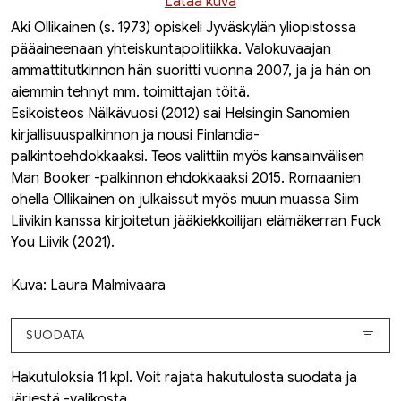
Lataa kuva
Aki Ollikainen (s. 1973) opiskeli Jyväskylän yliopistossa
pääaineenaan yhteiskuntapolitiikka. Valokuvaajan
ammattitutkinnon hän suoritti vuonna 2007, ja ja hän on
aiemmin tehnyt mm. toimittajan töitä.
Esikoisteos
Nälkävuosi
(2012) sai Helsingin Sanomien
kirjallisuuspalkinnon ja nousi Finlandia-
palkintoehdokkaaksi. Teos valittiin myös kansainvälisen
Man Booker -palkinnon ehdokkaaksi 2015. Romaanien
ohella Ollikainen on julkaissut myös muun muassa Siim
Liivikin kanssa kirjoitetun jääkiekkoilijan elämäkerran
Fuck
You Liivik
(2021).
Kuva: Laura Malmivaara
SUODATA
Hakutuloksia 11 kpl. Voit rajata hakutulosta suodata ja
järjestä -valikosta.