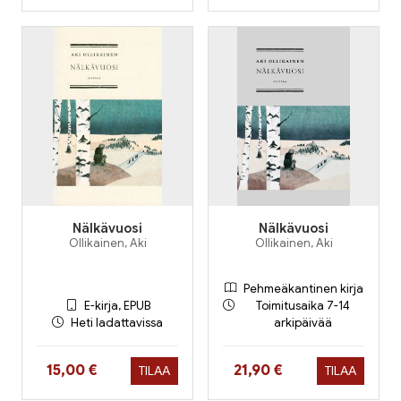
Nälkävuosi
Nälkävuosi
Ollikainen, Aki
Ollikainen, Aki
Pehmeäkantinen kirja
E-kirja, EPUB
Toimitusaika 7-14
Heti ladattavissa
arkipäivää
Hinta nyt
Hinta nyt
15,00 €
21,90 €
TILAA
TILAA