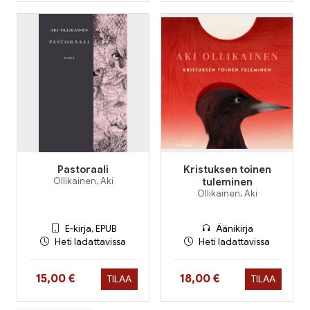
Pastoraali
Kristuksen toinen
Ollikainen, Aki
tuleminen
Ollikainen, Aki
E-kirja, EPUB
Äänikirja
Heti ladattavissa
Heti ladattavissa
Hinta nyt
Hinta nyt
15,00 €
18,00 €
TILAA
TILAA