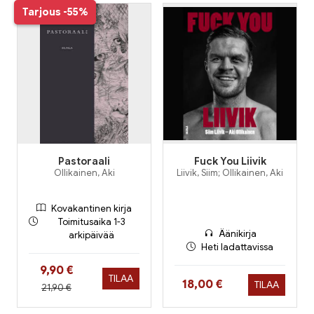
Tarjous
-55%
Pastoraali
Fuck You Liivik
Ollikainen, Aki
Liivik, Siim; Ollikainen, Aki
Kovakantinen kirja
Toimitusaika 1-3
Äänikirja
arkipäivää
Heti ladattavissa
Hinta nyt
9,90 €
TILAA
Hinta nyt
18,00 €
TILAA
Hinta aiemmin
21,90 €