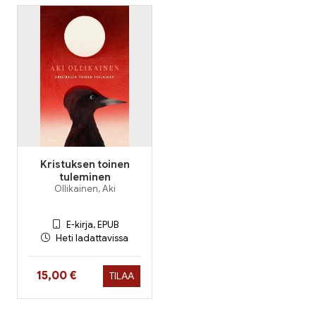
Kristuksen toinen
tuleminen
Ollikainen, Aki
E-kirja, EPUB
Heti ladattavissa
Hinta nyt
15,00 €
TILAA