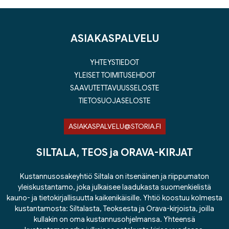
ASIAKASPALVELU
YHTEYSTIEDOT
YLEISET TOIMITUSEHDOT
SAAVUTETTAVUUSSELOSTE
TIETOSUOJASELOSTE
ASIAKASPALVELU@STORIA.FI
SILTALA, TEOS ja ORAVA-KIRJAT
Kustannusosakeyhtiö Siltala on itsenäinen ja riippumaton
yleiskustantamo, joka julkaisee laadukasta suomenkielistä
kauno- ja tietokirjallisuutta kaikenikäisille. Yhtiö koostuu kolmesta
kustantamosta: Siltalasta, Teoksesta ja Orava-kirjoista, joilla
kullakin on oma kustannusohjelmansa. Yhteensä