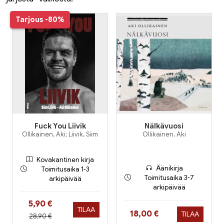
Tarjous
-80%
Fuck You Liivik
Nälkävuosi
Ollikainen, Aki; Liivik, Siim
Ollikainen, Aki
Kovakantinen kirja
Äänikirja
Toimitusaika 1-3
Toimitusaika 3-7
arkipäivää
arkipäivää
Hinta nyt
5,90 €
TILAA
Hinta nyt
18,00 €
TILAA
Hinta aiemmin
28,90 €