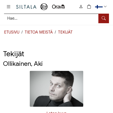
Pääsisältö
0
tuotetta osto
Hae
ETUSIVU
TIETOA MEISTÄ
TEKIJÄT
Tekijät
Ollikainen, Aki