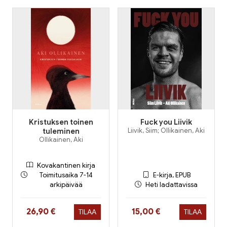
Kristuksen toinen
Fuck you Liivik
tuleminen
Liivik, Siim; Ollikainen, Aki
Ollikainen, Aki
Kovakantinen kirja
Toimitusaika 7-14
E-kirja, EPUB
arkipäivää
Heti ladattavissa
Hinta nyt
Hinta nyt
26,90 €
15,00 €
TILAA
TILAA