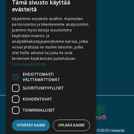
Tämä sivusto käyttää
evästeitä
HALUATKO KIRJAILIJAKSI
Käytämme evästeitä sisällön, mainosten
KIRJA TILAUSTYÖNÄ
personointiin ja liikenteemme analysointiin.
Jaamme myös tietoja sivustomme
MEDIALLE
käytöstäsi mainos- ja
LASKUTUSOSOITTEET
analytiikkakumppaneidemme kanssa, jotka
voivat yhdistää ne muihin tietoihin, jotka
olet heille antanut tai joita he ovat
SILTALA.FI
keränneet käyttäessäsi palveluitaan.
Tietosuojakäytäntö
E-JA ÄÄNIKIRJAT
ENNAKKOTILATTAVAT
EHDOTTOMASTI
VÄLTTÄMÄTTÖMÄT
LAHJAKORTTI
SUORITUSKYVYLLISET
KOHDENTAVAT
TOIMINNALLISET
HYVÄKSY KAIKKI
HYLKÄÄ KAIKKI
Kustannusosakeyhtiö Siltala, Suvilahdenkatu 7, 00500 Helsinki