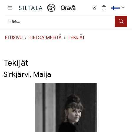
Pääsisältö
0
tuotetta osto
Hae
ETUSIVU
TIETOA MEISTÄ
TEKIJÄT
Tekijät
Sirkjärvi, Maija