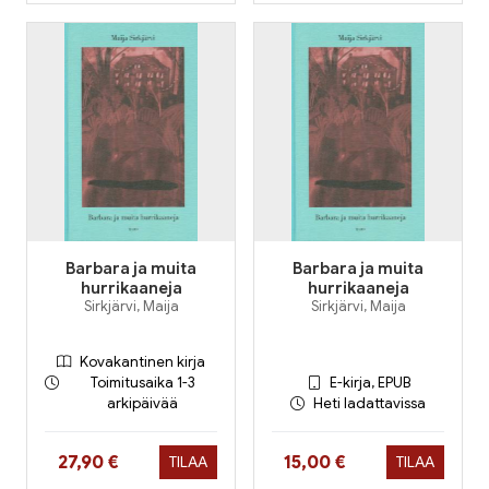
Barbara ja muita
Barbara ja muita
hurrikaaneja
hurrikaaneja
Sirkjärvi, Maija
Sirkjärvi, Maija
Kovakantinen kirja
Toimitusaika 1-3
E-kirja, EPUB
arkipäivää
Heti ladattavissa
Hinta nyt
Hinta nyt
27,90 €
15,00 €
TILAA
TILAA