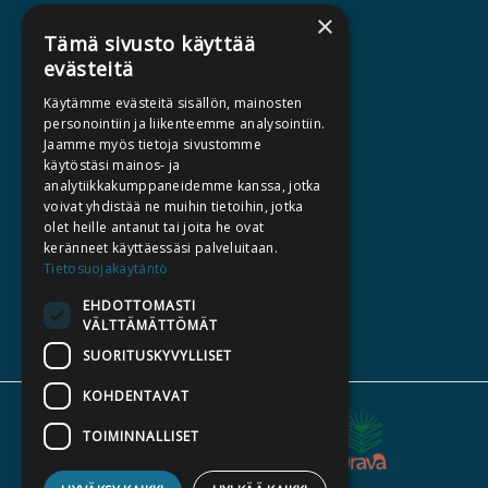
×
AJANKOHTAISTA
Tämä sivusto käyttää
evästeitä
HALUATKO KIRJAILIJAKSI
Käytämme evästeitä sisällön, mainosten
KIRJA TILAUSTYÖNÄ
personointiin ja liikenteemme analysointiin.
Jaamme myös tietoja sivustomme
MEDIALLE
käytöstäsi mainos- ja
LASKUTUSOSOITTEET
analytiikkakumppaneidemme kanssa, jotka
voivat yhdistää ne muihin tietoihin, jotka
olet heille antanut tai joita he ovat
SILTALA.FI
keränneet käyttäessäsi palveluitaan.
Tietosuojakäytäntö
E-JA ÄÄNIKIRJAT
ENNAKKOTILATTAVAT
EHDOTTOMASTI
VÄLTTÄMÄTTÖMÄT
LAHJAKORTTI
SUORITUSKYVYLLISET
KOHDENTAVAT
TOIMINNALLISET