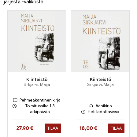
järjestä -valikosta.
Kiinteistö
Kiinteistö
Sirkjärvi, Maija
Sirkjärvi, Maija
Pehmeäkantinen kirja
Toimitusaika 1-3
Äänikirja
arkipäivää
Heti ladattavissa
Hinta nyt
Hinta nyt
27,90 €
18,00 €
TILAA
TILAA