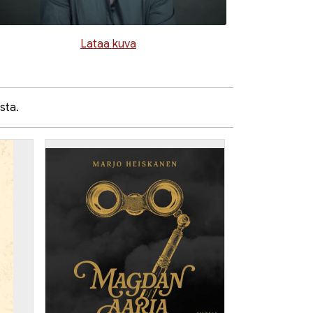
Lataa kuva
sta.