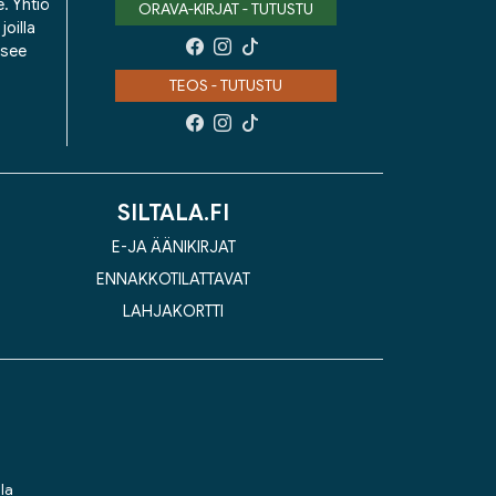
e. Yhtiö
ORAVA-KIRJAT - TUTUSTU
oilla
isee
TEOS - TUTUSTU
SILTALA.FI
E-JA ÄÄNIKIRJAT
ENNAKKOTILATTAVAT
LAHJAKORTTI
la