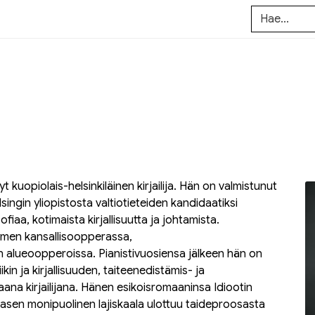
uopiolais-helsinkiläinen kirjailija. Hän on valmistunut
singin yliopistosta valtiotieteiden kandidaatiksi
iaa, kotimaista kirjallisuutta ja johtamista.
omen kansallisoopperassa,
 alueoopperoissa. Pianistivuosiensa jälkeen hän on
in ja kirjallisuuden, taiteenedistämis- ja
ana kirjailijana. Hänen esikoisromaaninsa
Idiootin
sen monipuolinen lajiskaala ulottuu taideproosasta