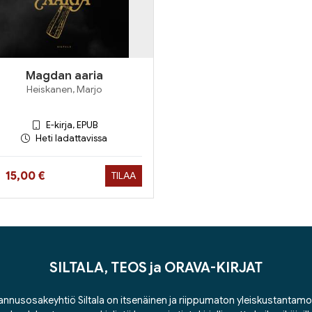
Magdan aaria
Heiskanen, Marjo
E-kirja, EPUB
Heti ladattavissa
Hinta nyt
15,00 €
TILAA
SILTALA, TEOS ja ORAVA-KIRJAT
nnusosakeyhtiö Siltala on itsenäinen ja riippumaton yleiskustantamo