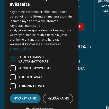
julkais
YLEISET TOIMITUSEHDOT
evästeitä
koos
SAAVUTETTAVUUSSELOSTE
kul
Käytämme evästeitä sisällön, mainosten
TIETOSUOJASELOSTE
personointiin ja liikenteemme analysointiin.
Jaamme myös tietoja sivustomme
käytöstäsi mainos- ja
ASIAKASPALVELU@STORIA.FI
analytiikkakumppaneidemme kanssa, jotka
voivat yhdistää ne muihin tietoihin, jotka
olet heille antanut tai joita he ovat
keränneet käyttäessäsi palveluitaan.
TIETOA MEISTÄ
Tietosuojakäytäntö
TEKIJÄT
EHDOTTOMASTI
KATALOGIT
VÄLTTÄMÄTTÖMÄT
SUORITUSKYVYLLISET
AJANKOHTAISTA
KOHDENTAVAT
TOIMINNALLISET
HYVÄKSY KAIKKI
HYLKÄÄ KAIKKI
K