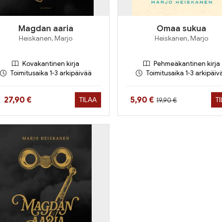
Magdan aaria
Omaa sukua
Heiskanen, Marjo
Heiskanen, Marjo
Kovakantinen kirja
Pehmeäkantinen kirja
Toimitusaika 1-3 arkipäivää
Toimitusaika 1-3 arkipäiv
Hinta aiemmin
Hinta nyt
Hinta nyt
27,90 €
5,90 €
TILAA
T
19,90 €