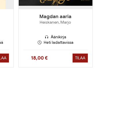
Magdan aaria
Heiskanen, Marjo
Äänikirja
ää
Heti ladattavissa
Hinta nyt
18,00 €
ILAA
TILAA