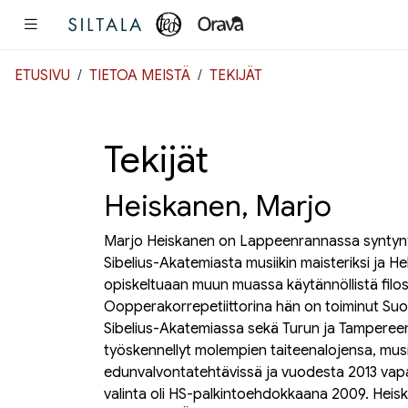
Pääsisältö
ETUSIVU
TIETOA MEISTÄ
TEKIJÄT
Tekijät
Heiskanen, Marjo
Marjo Heiskanen on Lappeenrannassa syntynyt k
Sibelius-Akatemiasta musiikin maisteriksi ja Hel
opiskeltuaan muun muassa käytännöllistä filosof
Oopperakorrepetiittorina hän on toiminut Su
Sibelius-Akatemiassa sekä Turun ja Tampereen
työskennellyt molempien taiteenalojensa, musiik
edunvalvontatehtävissä ja vuodesta 2013 vapa
valinta
oli HS-palkintoehdokkaana 2009. Heiska