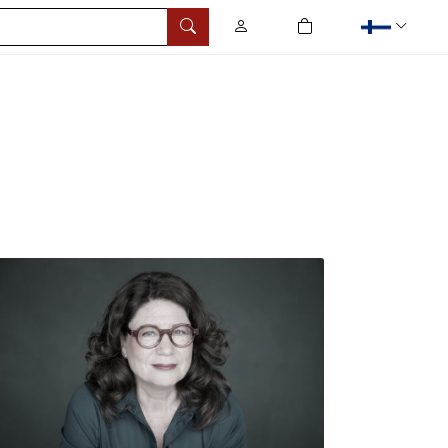
0
tuotetta ostoskorissa
Hae