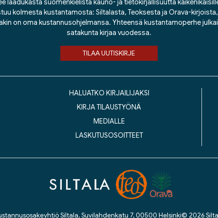
ee laadukasta suomenkielistä kauno- ja tietokirjallisuutta kaikenikäisill
tuu kolmesta kustantamosta: Siltalasta, Teoksesta ja Orava-kirjoista, j
lakin on oma kustannusohjelmansa. Yhteensä kustantamoperhe julka
satakunta kirjaa vuodessa.
TILAA UUTISKIRJE
HALUATKO KIRJAILIJAKSI
KIRJA TILAUSTYÖNÄ
MEDIALLE
LASKUTUSOSOITTEET
ustannusosakeyhtiö Siltala, Suvilahdenkatu 7, 00500 Helsinki
© 2026 Silta